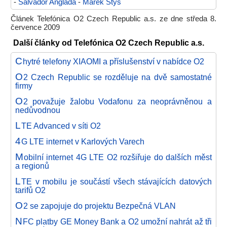
-
Salvador Anglada
-
Marek Štys
Článek Telefónica O2 Czech Republic a.s. ze dne středa 8.
července 2009
Další články od Telefónica O2 Czech Republic a.s.
C
hytré telefony XIAOMI a příslušenství v nabídce O2
O
2 Czech Republic se rozděluje na dvě samostatné
firmy
O
2 považuje žalobu Vodafonu za neoprávněnou a
nedůvodnou
L
TE Advanced v síti O2
4
G LTE internet v Karlových Varech
M
obilní internet 4G LTE O2 rozšiřuje do dalších měst
a regionů
L
TE v mobilu je součástí všech stávajících datových
tarifů O2
O
2 se zapojuje do projektu Bezpečná VLAN
N
FC platby GE Money Bank a O2 umožní nahrát až tři