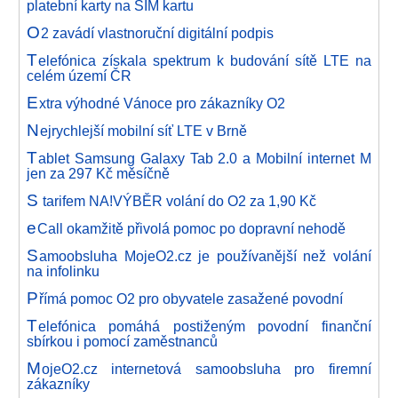
platební karty na SIM kartu
O
2 zavádí vlastnoruční digitální podpis
T
elefónica získala spektrum k budování sítě LTE na
celém území ČR
E
xtra výhodné Vánoce pro zákazníky O2
N
ejrychlejší mobilní síť LTE v Brně
T
ablet Samsung Galaxy Tab 2.0 a Mobilní internet M
jen za 297 Kč měsíčně
S
tarifem NA!VÝBĚR volání do O2 za 1,90 Kč
e
Call okamžitě přivolá pomoc po dopravní nehodě
S
amoobsluha MojeO2.cz je používanější než volání
na infolinku
P
římá pomoc O2 pro obyvatele zasažené povodní
T
elefónica pomáhá postiženým povodní finanční
sbírkou i pomocí zaměstnanců
M
ojeO2.cz internetová samoobsluha pro firemní
zákazníky