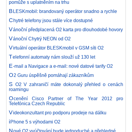
pomůže s uplatněním na trhu
B
LESKmobil: brandovaný operátor snadno a rychle
C
hytré telefony jsou stále více dostupné
V
ánoční předplacená O2 karta pro dlouhodobé hovory
V
ánoční Chytrý NEON od O2
V
irtuální operátor BLESKmobil v GSM síti O2
T
elefonní automaty nám slouží už 130 let
E
-mail a Navigace a e-mail: nové datové tarify O2
O
2 Guru úspěšně pomáhají zákazníkům
S
O2 V zahraničí máte dokonalý přehled o cenách
roamingu
O
cenění Cisco Partner of The Year 2012 pro
Telefónica Czech Republic
V
ideokonzultant pro podporu prodeje na dálku
i
Phone 5 s výhodami O2
N
ové O2 vyúčtování bude jednoduché a přehledné