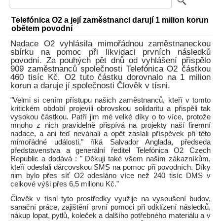
Telefónica O2 a její zaměstnanci darují 1 milion korun
obětem povodní
Nadace O2 vyhlásila mimořádnou zaměstnaneckou
sbírku na pomoc při likvidaci prvních následků
povodní. Za pouhých pět dnů od vyhlášení přispělo
909 zaměstnanců společnosti Telefónica O2 částkou
460 tisíc Kč. O2 tuto částku dorovnalo na 1 milion
korun a daruje jí společnosti Člověk v tísni.
"Velmi si cením přístupu našich zaměstnanců, kteří v tomto
kritickém období projevili obrovskou solidaritu a přispěli tak
vysokou částkou. Patří jim mé velké díky o to více, protože
mnoho z nich pravidelně přispívá na projekty naší firemní
nadace, a ani teď neváhali a opět zaslali příspěvek při této
mimořádné události," říká Salvador Anglada, předseda
představenstva a generální ředitel Telefónica O2 Czech
Republic a dodává : " Děkuji také všem našim zákazníkům,
kteří odeslali dárcovskou SMS na pomoc při povodních. Díky
nim bylo přes síť O2 odesláno více než 240 tisíc DMS v
celkové výši přes 6,5 milionu Kč."
Člověk v tísni tyto prostředky využije na vysoušení budov,
sanační práce, zajištění první pomoci při odklízení následků,
nákup lopat, pytlů, koleček a dalšího potřebného materiálu a v