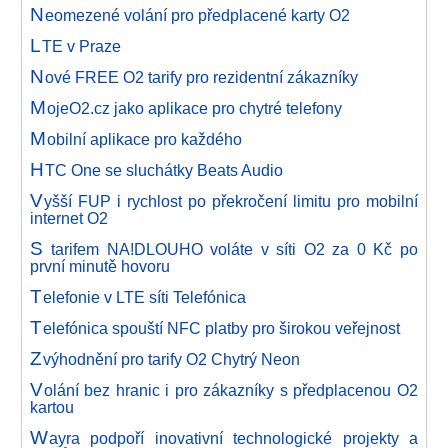
N
eomezené volání pro předplacené karty O2
L
TE v Praze
N
ové FREE O2 tarify pro rezidentní zákazníky
M
ojeO2.cz jako aplikace pro chytré telefony
M
obilní aplikace pro každého
H
TC One se sluchátky Beats Audio
V
yšší FUP i rychlost po překročení limitu pro mobilní
internet O2
S
tarifem NA!DLOUHO voláte v síti O2 za 0 Kč po
první minutě hovoru
T
elefonie v LTE síti Telefónica
T
elefónica spouští NFC platby pro širokou veřejnost
Z
výhodnění pro tarify O2 Chytrý Neon
V
olání bez hranic i pro zákazníky s předplacenou O2
kartou
W
ayra podpoří inovativní technologické projekty a