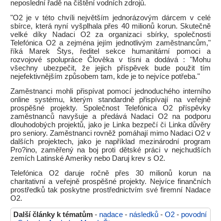
neposlední řadě na čištění vodních zdrojů.
"O2 je v této chvíli největším jednorázovým dárcem v celé
sbírce, která nyní vyšplhala přes 40 milionů korun. Skutečně
velké díky Nadaci O2 za organizaci sbírky, společnosti
Telefónica O2 a zejména jejím jednotlivým zaměstnancům,"
říká Marek Štys, ředitel sekce humanitární pomoci a
rozvojové spolupráce Člověka v tísni a dodává : "Mohu
všechny ubezpečit, že jejich příspěvek bude použit tím
nejefektivnějším způsobem tam, kde je to nejvíce potřeba."
Zaměstnanci mohli přispívat pomocí jednoduchého interního
online systému, kterým standardně přispívají na veřejně
prospěšné projekty. Společnost Telefónica O2 příspěvky
zaměstnanců navyšuje a předává Nadaci O2 na podporu
dlouhodobých projektů, jako je Linka bezpečí či Linka důvěry
pro seniory. Zaměstnanci rovněž pomáhají mimo Nadaci O2 v
dalších projektech, jako je například mezinárodní program
Pro?ino, zaměřený na boj proti dětské práci v nejchudších
zemích Latinské Ameriky nebo Daruj krev s O2.
Telefónica O2 daruje ročně přes 30 milionů korun na
charitativní a veřejně prospěšné projekty. Nejvíce finančních
prostředků tak poskytne prostřednictvím své firemní Nadace
O2.
Další články k tématům
-
nadace
-
následků
-
O2
-
povodní