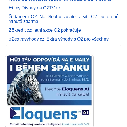
F
ilmy Disney na O2TV.cz
S
tarifem O2 Na!Dlouho voláte v síti O2 po druhé
minutě zdarma
2
5kredit.cz: letní akce O2 pokračuje
o
2extravyhody.cz: Extra výhody s O2 pro všechny