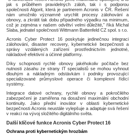
jak s průběhem pravidelných záloh, tak i s podporou
společnosti Algorit, která je partnerem Acronis v ČR. Řešení
nám umožnilo významně urychlit procesy zálohování a
obnovy, a zkrátit tak dobu případného výpadku na minimum,
což je zejména v našem odvětví velmi důležité," říká Michal
Slaba, jednatel společnosti Wittmann Battenfeld CZ spol. s r.o.
Acronis Cyber Protect 16 poskytuje jedinečnou integraci
zálohování, disaster recovery, kybernetické bezpečnosti a
správy vzdálených zařízení prostřednictvím jednotné,
nákladově efektivní a účinné platformy.
Díky schopnosti rychlé obnovy jakéhokoliv počítače bez
nutnosti zásahu ze strany IT specialistů se mohou vyhnout
dlouhým a nákladným odstávkám i podniky provozující
specializované průmyslové operace či komplexní řídící
systémy.
Integrace datové ochrany, rychlé obnovy a pokročilého
zabezpečení je zaměřena na dosažení maximální obchodní
kontinuity. Jako přední inovátor v oblasti kybernetické
bezpečnosti Acronis neustále vylepšuje a adaptuje svá řešení
v reakci na vývoj složitého digitálního světa.
Další klíčové funkce Acronis Cyber Protect 16
Ochrana proti kybernetickým hrozbám