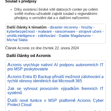
Soulad s předpisy
Díky existenci široké sítě datových center po celém
světě mohou uživatelé zajistit soulad s regionálními
předpisy o umístění dat a s dalšími nařízeními.
Další články k tématům
-
disaster recovery
-
hrozby
-
kyberbezpečnost
-
malware
-
ransomware
-
strojové učení
-
umělá inteligence
-
zálohování
-
Gaidar Magdanurov
-
Michal Slaba
Článek Acronis ze dne čtvrtek 22. února 2024
Další články od Acronis
A
cronis urychluje nativní AI podporu autonomních IT
pro MSP poskytovatele
A
cronis Entra ID Backup přináší možnost zálohování a
rychlé obnovy identitních dat Microsoft 365
J
ak se vyhnout provozním výpadkům firemních IT
systémů
D
alší nové funkce v MSP platformě Acronis Cyber
Protect Cloud