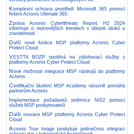
K
omplexní ochrana prostředí Microsoft 365 pomocí
řešení Acronis Ultimate 365
Z
práva Acronis Cyberthreats Report, H2 2024
informuje o nejnovějších trendech v oblasti útoků a
zranitelností
D
alší nové funkce MSP platformy Acronis Cyber
Protect Cloud
V
ESTTA BOZP spoléhá na zálohovací služby z
platformy Acronis Cyber Protect Cloud
N
ové možnosti integrace MSP nástrojů do platformy
Acronis
C
ertifikační školení MSP Academy výrazně pomáhá
partnerům Acronis
I
mplementace požadavků směrnice NIS2 pomocí
služeb MSP poskytovatelů
D
alší inovace MSP platformy Acronis Cyber Protect
Cloud
A
cronis True Image poskytuje jedinečnou integraci
ochrany dat a kybernetické bezpečnosti