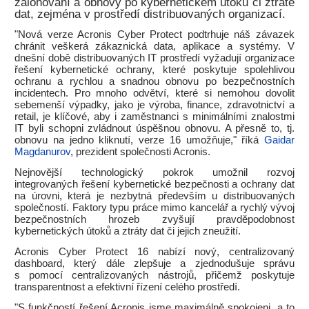
zálohování a obnovy po kybernetickém útoku či ztrátě
dat, zejména v prostředí distribuovaných organizací.
"Nová verze Acronis Cyber Protect podtrhuje náš závazek
chránit veškerá zákaznická data, aplikace a systémy. V
dnešní době distribuovaných IT prostředí vyžadují organizace
řešení kybernetické ochrany, které poskytuje spolehlivou
ochranu a rychlou a snadnou obnovu po bezpečnostních
incidentech. Pro mnoho odvětví, které si nemohou dovolit
sebemenší výpadky, jako je výroba, finance, zdravotnictví a
retail, je klíčové, aby i zaměstnanci s minimálními znalostmi
IT byli schopni zvládnout úspěšnou obnovu. A přesně to, tj.
obnovu na jedno kliknutí, verze 16 umožňuje," říká
Gaidar
Magdanurov
, prezident společnosti Acronis.
Nejnovější technologický pokrok umožnil rozvoj
integrovaných řešení kybernetické bezpečnosti a ochrany dat
na úrovni, která je nezbytná především u distribuovaných
společností. Faktory typu práce mimo kancelář a rychlý vývoj
bezpečnostních hrozeb zvyšují pravděpodobnost
kybernetických útoků a ztráty dat či jejich zneužití.
Acronis Cyber Protect 16 nabízí nový, centralizovaný
dashboard, který dále zlepšuje a zjednodušuje správu
s pomocí centralizovaných nástrojů, přičemž poskytuje
transparentnost a efektivní řízení celého prostředí.
"S funkčností řešení Acronis jsme maximálně spokojeni, a to