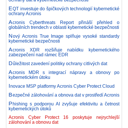
E
QT investuje do špičkových technologií kybernetické
ochrany Acronis
A
cronis Cyberthreats Report přináší přehled o
globálních trendech v oblasti kybernetické bezpečnosti
N
ový Acronis True Image splňuje vysoké standardy
kybernetické bezpečnosti
A
cronis XDR rozšiřuje nabídku kybernetického
zabezpečení nad rámec EDR
D
ůležitost zavedení politiky ochrany citlivých dat
A
cronis MDR s integrací nápravy a obnovy po
kybernetickém útoku
I
novace MSP platformy Acronis Cyber Protect Cloud
B
ezpečné zálohování a obnova dat v prostředí Acronis
P
hishing s podporou AI zvyšuje efektivitu a četnost
kybernetických útoků
Acronis Cyber Protect 16 poskytuje nejrychlejší
zálohování a obnovu dat