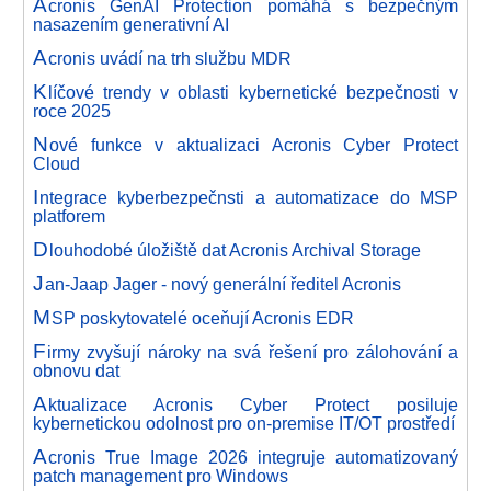
A
cronis GenAI Protection pomáhá s bezpečným
nasazením generativní AI
A
cronis uvádí na trh službu MDR
K
líčové trendy v oblasti kybernetické bezpečnosti v
roce 2025
N
ové funkce v aktualizaci Acronis Cyber Protect
Cloud
I
ntegrace kyberbezpečnsti a automatizace do MSP
platforem
D
louhodobé úložiště dat Acronis Archival Storage
J
an-Jaap Jager - nový generální ředitel Acronis
M
SP poskytovatelé oceňují Acronis EDR
F
irmy zvyšují nároky na svá řešení pro zálohování a
obnovu dat
A
ktualizace Acronis Cyber Protect posiluje
kybernetickou odolnost pro on-premise IT/OT prostředí
A
cronis True Image 2026 integruje automatizovaný
patch management pro Windows