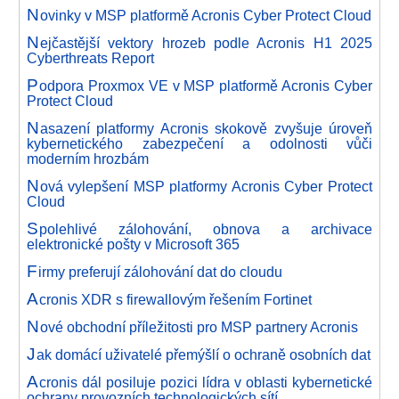
N
ovinky v MSP platformě Acronis Cyber Protect Cloud
N
ejčastější vektory hrozeb podle Acronis H1 2025
Cyberthreats Report
P
odpora Proxmox VE v MSP platformě Acronis Cyber
Protect Cloud
N
asazení platformy Acronis skokově zvyšuje úroveň
kybernetického zabezpečení a odolnosti vůči
moderním hrozbám
N
ová vylepšení MSP platformy Acronis Cyber Protect
Cloud
S
polehlivé zálohování, obnova a archivace
elektronické pošty v Microsoft 365
F
irmy preferují zálohování dat do cloudu
A
cronis XDR s firewallovým řešením Fortinet
N
ové obchodní příležitosti pro MSP partnery Acronis
J
ak domácí uživatelé přemýšlí o ochraně osobních dat
A
cronis dál posiluje pozici lídra v oblasti kybernetické
ochrany provozních technologických sítí