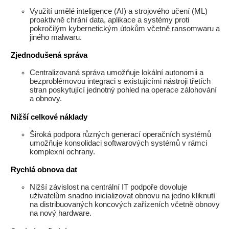
Využití umělé inteligence (AI) a strojového učení (ML)
proaktivně chrání data, aplikace a systémy proti
pokročilým kybernetickým útokům včetně ransomwaru a
jiného malwaru.
Zjednodušená správa
Centralizovaná správa umožňuje lokální autonomii a
bezproblémovou integraci s existujícími nástroji třetích
stran poskytující jednotný pohled na operace zálohování
a obnovy.
Nižší celkové náklady
Široká podpora různých generací operačních systémů
umožňuje konsolidaci softwarových systémů v rámci
komplexní ochrany.
Rychlá obnova dat
Nižší závislost na centrální IT podpoře dovoluje
uživatelům snadno inicializovat obnovu na jedno kliknutí
na distribuovaných koncových zařízeních včetně obnovy
na nový hardware.