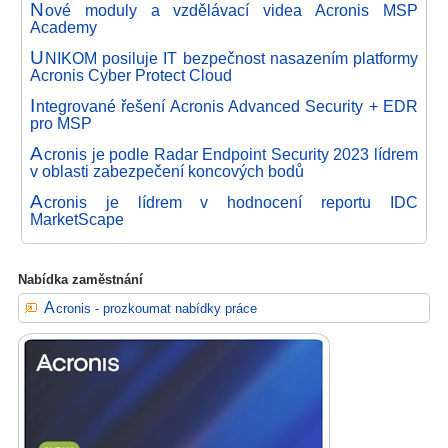
N
ové moduly a vzdělávací videa Acronis MSP
Academy
U
NIKOM posiluje IT bezpečnost nasazením platformy
Acronis Cyber Protect Cloud
I
ntegrované řešení Acronis Advanced Security + EDR
pro MSP
A
cronis je podle Radar Endpoint Security 2023 lídrem
v oblasti zabezpečení koncových bodů
A
cronis je lídrem v hodnocení reportu IDC
MarketScape
Nabídka zaměstnání
Acronis - prozkoumat nabídky práce