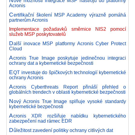
ové možnosti integrace MSP nástrojů do platformy
Acronis
C
ertifikační školení MSP Academy výrazně pomáhá
partnerům Acronis
Implementace požadavků směrnice NIS2 pomocí
služeb MSP poskytovatelů
D
alší inovace MSP platformy Acronis Cyber Protect
Cloud
A
cronis True Image poskytuje jedinečnou integraci
ochrany dat a kybernetické bezpečnosti
E
QT investuje do špičkových technologií kybernetické
ochrany Acronis
A
cronis Cyberthreats Report přináší přehled o
globálních trendech v oblasti kybernetické bezpečnosti
N
ový Acronis True Image splňuje vysoké standardy
kybernetické bezpečnosti
A
cronis XDR rozšiřuje nabídku kybernetického
zabezpečení nad rámec EDR
D
ůležitost zavedení politiky ochrany citlivých dat