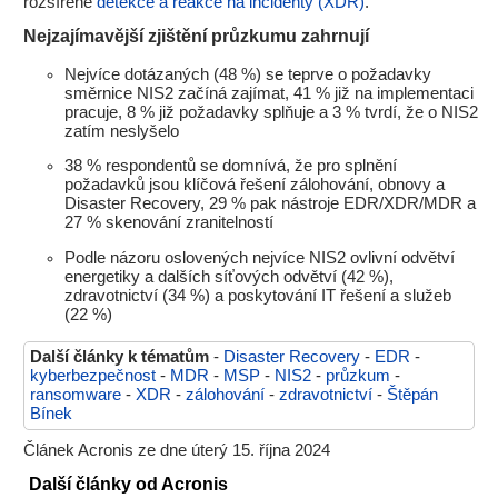
rozšířené
detekce a reakce na incidenty (XDR)
.
Nejzajímavější zjištění průzkumu zahrnují
Nejvíce dotázaných (48 %) se teprve o požadavky
směrnice NIS2 začíná zajímat, 41 % již na implementaci
pracuje, 8 % již požadavky splňuje a 3 % tvrdí, že o NIS2
zatím neslyšelo
38 % respondentů se domnívá, že pro splnění
požadavků jsou klíčová řešení zálohování, obnovy a
Disaster Recovery, 29 % pak nástroje EDR/XDR/MDR a
27 % skenování zranitelností
Podle názoru oslovených nejvíce NIS2 ovlivní odvětví
energetiky a dalších síťových odvětví (42 %),
zdravotnictví (34 %) a poskytování IT řešení a služeb
(22 %)
Další články k tématům
-
Disaster Recovery
-
EDR
-
kyberbezpečnost
-
MDR
-
MSP
-
NIS2
-
průzkum
-
ransomware
-
XDR
-
zálohování
-
zdravotnictví
-
Štěpán
Bínek
Článek Acronis ze dne úterý 15. října 2024
Další články od Acronis