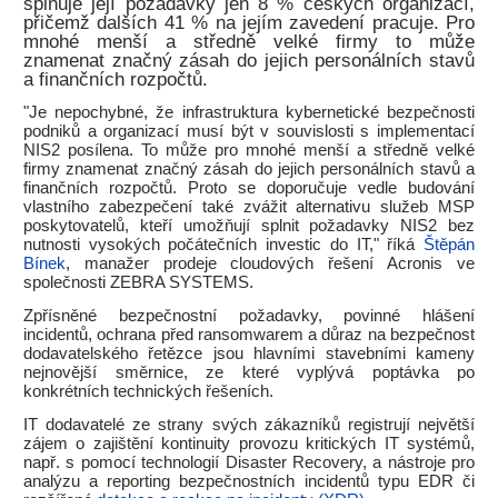
splňuje její požadavky jen 8 % českých organizací,
přičemž dalších 41 % na jejím zavedení pracuje. Pro
mnohé menší a středně velké firmy to může
znamenat značný zásah do jejich personálních stavů
a finančních rozpočtů.
"Je nepochybné, že infrastruktura kybernetické bezpečnosti
podniků a organizací musí být v souvislosti s implementací
NIS2 posílena. To může pro mnohé menší a středně velké
firmy znamenat značný zásah do jejich personálních stavů a
finančních rozpočtů. Proto se doporučuje vedle budování
vlastního zabezpečení také zvážit alternativu služeb MSP
poskytovatelů, kteří umožňují splnit požadavky NIS2 bez
nutnosti vysokých počátečních investic do IT," říká
Štěpán
Bínek
, manažer prodeje cloudových řešení Acronis ve
společnosti ZEBRA SYSTEMS.
Zpřísněné bezpečnostní požadavky, povinné hlášení
incidentů, ochrana před ransomwarem a důraz na bezpečnost
dodavatelského řetězce jsou hlavními stavebními kameny
nejnovější směrnice, ze které vyplývá poptávka po
konkrétních technických řešeních.
IT dodavatelé ze strany svých zákazníků registrují největší
zájem o zajištění kontinuity provozu kritických IT systémů,
např. s pomocí technologií Disaster Recovery, a nástroje pro
analýzu a reporting bezpečnostních incidentů typu EDR či