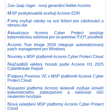
J
an-Jaap Jager - nový generální ředitel Acronis
M
SP poskytovatelé oceňují Acronis EDR
F
irmy zvyšují nároky na svá řešení pro zálohování a
obnovu dat
A
ktualizace Acronis Cyber Protect posiluje
kybernetickou odolnost pro on-premise IT/OT prostředí
A
cronis True Image 2026 integruje automatizovaný
patch management pro Windows
N
ovinky v MSP platformě Acronis Cyber Protect Cloud
N
ejčastější vektory hrozeb podle Acronis H1 2025
Cyberthreats Report
P
odpora Proxmox VE v MSP platformě Acronis Cyber
Protect Cloud
N
asazení platformy Acronis skokově zvyšuje úroveň
kybernetického zabezpečení a odolnosti vůči
moderním hrozbám
N
ová vylepšení MSP platformy Acronis Cyber Protect
Cloud