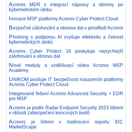
A
cronis MDR s integrací nápravy a obnovy po
kybernetickém útoku
I
novace MSP platformy Acronis Cyber Protect Cloud
B
ezpečné zálohování a obnova dat v prostředí Acronis
P
hishing s podporou AI zvyšuje efektivitu a četnost
kybernetických útoků
A
cronis Cyber Protect 16 poskytuje nejrychlejší
zálohování a obnovu dat
N
ové moduly a vzdělávací videa Acronis MSP
Academy
U
NIKOM posiluje IT bezpečnost nasazením platformy
Acronis Cyber Protect Cloud
I
ntegrované řešení Acronis Advanced Security + EDR
pro MSP
A
cronis je podle Radar Endpoint Security 2023 lídrem
v oblasti zabezpečení koncových bodů
A
cronis je lídrem v hodnocení reportu IDC
MarketScape