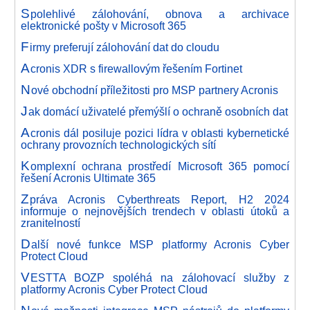
S
polehlivé zálohování, obnova a archivace
elektronické pošty v Microsoft 365
F
irmy preferují zálohování dat do cloudu
A
cronis XDR s firewallovým řešením Fortinet
N
ové obchodní příležitosti pro MSP partnery Acronis
J
ak domácí uživatelé přemýšlí o ochraně osobních dat
A
cronis dál posiluje pozici lídra v oblasti kybernetické
ochrany provozních technologických sítí
K
omplexní ochrana prostředí Microsoft 365 pomocí
řešení Acronis Ultimate 365
Z
práva Acronis Cyberthreats Report, H2 2024
informuje o nejnovějších trendech v oblasti útoků a
zranitelností
D
alší nové funkce MSP platformy Acronis Cyber
Protect Cloud
V
ESTTA BOZP spoléhá na zálohovací služby z
platformy Acronis Cyber Protect Cloud
N