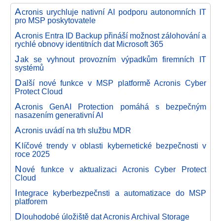
A
cronis urychluje nativní AI podporu autonomních IT
pro MSP poskytovatele
A
cronis Entra ID Backup přináší možnost zálohování a
rychlé obnovy identitních dat Microsoft 365
J
ak se vyhnout provozním výpadkům firemních IT
systémů
D
alší nové funkce v MSP platformě Acronis Cyber
Protect Cloud
A
cronis GenAI Protection pomáhá s bezpečným
nasazením generativní AI
A
cronis uvádí na trh službu MDR
K
líčové trendy v oblasti kybernetické bezpečnosti v
roce 2025
N
ové funkce v aktualizaci Acronis Cyber Protect
Cloud
I
ntegrace kyberbezpečnsti a automatizace do MSP
platforem
D
louhodobé úložiště dat Acronis Archival Storage