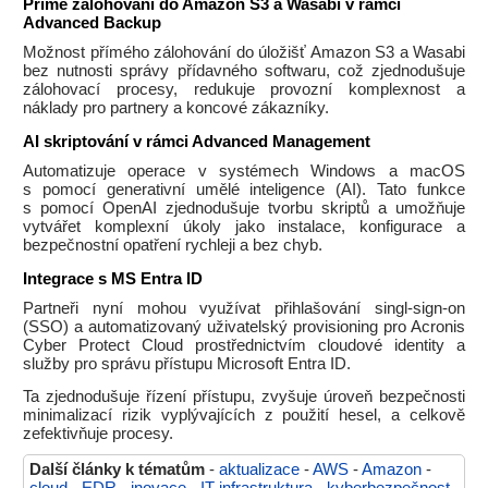
Přímé zálohování do Amazon S3 a Wasabi v rámci
Advanced Backup
Možnost přímého zálohování do úložišť Amazon S3 a Wasabi
bez nutnosti správy přídavného softwaru, což zjednodušuje
zálohovací procesy, redukuje provozní komplexnost a
náklady pro partnery a koncové zákazníky.
AI skriptování v rámci Advanced Management
Automatizuje operace v systémech Windows a macOS
s pomocí generativní umělé inteligence (AI). Tato funkce
s pomocí OpenAI zjednodušuje tvorbu skriptů a umožňuje
vytvářet komplexní úkoly jako instalace, konfigurace a
bezpečnostní opatření rychleji a bez chyb.
Integrace s MS Entra ID
Partneři nyní mohou využívat přihlašování singl-sign-on
(SSO) a automatizovaný uživatelský provisioning pro Acronis
Cyber Protect Cloud prostřednictvím cloudové identity a
služby pro správu přístupu Microsoft Entra ID.
Ta zjednodušuje řízení přístupu, zvyšuje úroveň bezpečnosti
minimalizací rizik vyplývajících z použití hesel, a celkově
zefektivňuje procesy.
Další články k tématům
-
aktualizace
-
AWS
-
Amazon
-