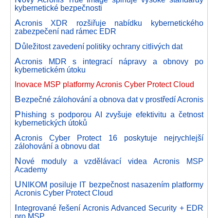
kybernetické bezpečnosti
A
cronis XDR rozšiřuje nabídku kybernetického
zabezpečení nad rámec EDR
D
ůležitost zavedení politiky ochrany citlivých dat
A
cronis MDR s integrací nápravy a obnovy po
kybernetickém útoku
Inovace MSP platformy Acronis Cyber Protect Cloud
B
ezpečné zálohování a obnova dat v prostředí Acronis
P
hishing s podporou AI zvyšuje efektivitu a četnost
kybernetických útoků
A
cronis Cyber Protect 16 poskytuje nejrychlejší
zálohování a obnovu dat
N
ové moduly a vzdělávací videa Acronis MSP
Academy
U
NIKOM posiluje IT bezpečnost nasazením platformy
Acronis Cyber Protect Cloud
I
ntegrované řešení Acronis Advanced Security + EDR
pro MSP