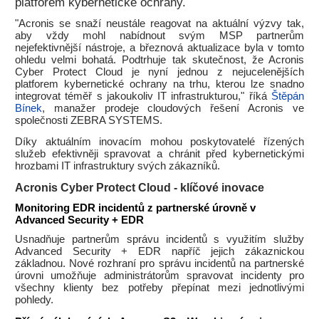
platforem kybernetické ochrany.
"Acronis se snaží neustále reagovat na aktuální výzvy tak,
aby vždy mohl nabídnout svým MSP partnerům
nejefektivnější nástroje, a březnová aktualizace byla v tomto
ohledu velmi bohatá. Podtrhuje tak skutečnost, že Acronis
Cyber Protect Cloud je nyní jednou z nejucelenějších
platforem kybernetické ochrany na trhu, kterou lze snadno
integrovat téměř s jakoukoliv IT infrastrukturou," říká
Štěpán
Bínek
, manažer prodeje cloudových řešení Acronis ve
společnosti ZEBRA SYSTEMS.
Díky aktuálním inovacím mohou poskytovatelé řízených
služeb efektivněji spravovat a chránit před kybernetickými
hrozbami IT infrastruktury svých zákazníků.
Acronis Cyber Protect Cloud - klíčové inovace
Monitoring EDR incidentů z partnerské úrovně v
Advanced Security + EDR
Usnadňuje partnerům správu incidentů s využitím služby
Advanced Security + EDR napříč jejich zákaznickou
základnou. Nové rozhraní pro správu incidentů na partnerské
úrovni umožňuje administrátorům spravovat incidenty pro
všechny klienty bez potřeby přepínat mezi jednotlivými
pohledy.