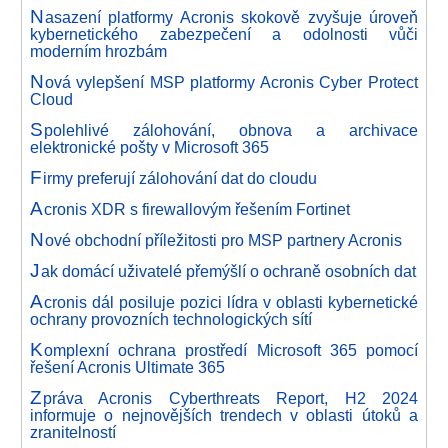
N
asazení platformy Acronis skokově zvyšuje úroveň
kybernetického zabezpečení a odolnosti vůči
moderním hrozbám
N
ová vylepšení MSP platformy Acronis Cyber Protect
Cloud
S
polehlivé zálohování, obnova a archivace
elektronické pošty v Microsoft 365
F
irmy preferují zálohování dat do cloudu
A
cronis XDR s firewallovým řešením Fortinet
N
ové obchodní příležitosti pro MSP partnery Acronis
J
ak domácí uživatelé přemýšlí o ochraně osobních dat
A
cronis dál posiluje pozici lídra v oblasti kybernetické
ochrany provozních technologických sítí
K
omplexní ochrana prostředí Microsoft 365 pomocí
řešení Acronis Ultimate 365
Z
práva Acronis Cyberthreats Report, H2 2024
informuje o nejnovějších trendech v oblasti útoků a
zranitelností