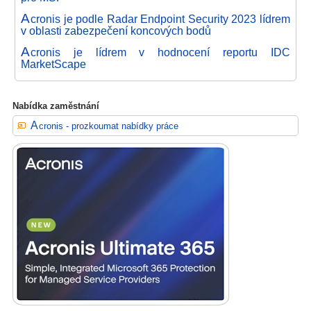
A
cronis je podle Radar Endpoint Security 2023 lídrem
v oblasti zabezpečení koncových bodů
A
cronis je lídrem v hodnocení reportu IDC
MarketScape
Nabídka zaměstnání
Acronis - prozkoumat nabídky práce