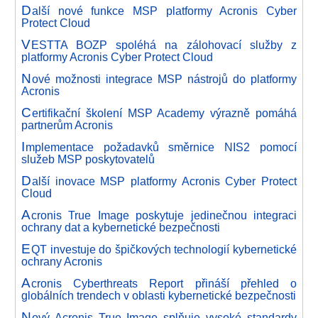
D
alší nové funkce MSP platformy Acronis Cyber
Protect Cloud
V
ESTTA BOZP spoléhá na zálohovací služby z
platformy Acronis Cyber Protect Cloud
N
ové možnosti integrace MSP nástrojů do platformy
Acronis
C
ertifikační školení MSP Academy výrazně pomáhá
partnerům Acronis
I
mplementace požadavků směrnice NIS2 pomocí
služeb MSP poskytovatelů
D
alší inovace MSP platformy Acronis Cyber Protect
Cloud
A
cronis True Image poskytuje jedinečnou integraci
ochrany dat a kybernetické bezpečnosti
E
QT investuje do špičkových technologií kybernetické
ochrany Acronis
A
cronis Cyberthreats Report přináší přehled o
globálních trendech v oblasti kybernetické bezpečnosti
N
ový Acronis True Image splňuje vysoké standardy