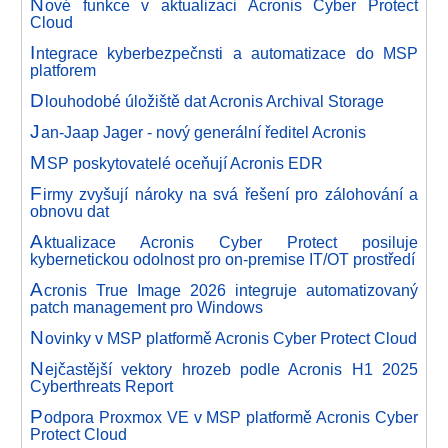
N
ové funkce v aktualizaci Acronis Cyber Protect
Cloud
I
ntegrace kyberbezpečnsti a automatizace do MSP
platforem
D
louhodobé úložiště dat Acronis Archival Storage
J
an-Jaap Jager - nový generální ředitel Acronis
M
SP poskytovatelé oceňují Acronis EDR
F
irmy zvyšují nároky na svá řešení pro zálohování a
obnovu dat
A
ktualizace Acronis Cyber Protect posiluje
kybernetickou odolnost pro on-premise IT/OT prostředí
A
cronis True Image 2026 integruje automatizovaný
patch management pro Windows
N
ovinky v MSP platformě Acronis Cyber Protect Cloud
N
ejčastější vektory hrozeb podle Acronis H1 2025
Cyberthreats Report
P
odpora Proxmox VE v MSP platformě Acronis Cyber
Protect Cloud