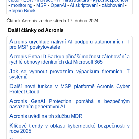
cloud
-
EDR
-
inovace
-
IT infrastruktura
-
kyberbezpečnost
-
monitoring
-
MSP
-
OpenAI
-
AI skriptování
-
zálohování
-
Štěpán Bínek
Článek Acronis ze dne středa 17. dubna 2024
Další články od Acronis
A
cronis urychluje nativní AI podporu autonomních IT
pro MSP poskytovatele
A
cronis Entra ID Backup přináší možnost zálohování a
rychlé obnovy identitních dat Microsoft 365
J
ak se vyhnout provozním výpadkům firemních IT
systémů
D
alší nové funkce v MSP platformě Acronis Cyber
Protect Cloud
A
cronis GenAI Protection pomáhá s bezpečným
nasazením generativní AI
A
cronis uvádí na trh službu MDR
K
líčové trendy v oblasti kybernetické bezpečnosti v
roce 2025