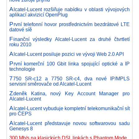
A
lcatel-Lucent rozšiřuje nabídku v oblasti vývojových
aplikací akvizicí OpenPlug
P
rvní telefonní hovor prostřednictvím bezdrátové LTE
datové síě
F
inanční výsledky Alcatel-Lucent za druhé čtvrtletí
roku 2010
A
lcatel-Lucent posiluje pozici ve vývoji Web 2.0 API
P
rvní komerční 100 Gbit linka spojující optické a IP
technologie
7
750 SR-c12 a 7750 SR-c4, dva nové IP/MPLS
servisní směrovače od Alcatel-Lucent
Z
deněk Katina, nový Key Account Manager pro
Alcatel-Lucent
A
lcatel-Lucent vybuduje kompletní telekomunikační sít
pro ČEPS
A
lcatel-Lucent představuje novou softwarovou sadu
Genesys 8
300 Mb/s na klasických DSL linkách s Phantom Mode