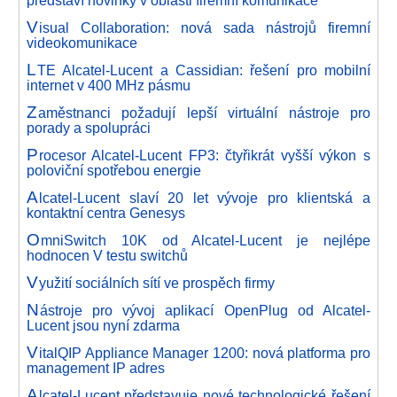
představí novinky v oblasti firemní komunikace
V
isual Collaboration: nová sada nástrojů firemní
videokomunikace
L
TE Alcatel-Lucent a Cassidian: řešení pro mobilní
internet v 400 MHz pásmu
Z
aměstnanci požadují lepší virtuální nástroje pro
porady a spolupráci
P
rocesor Alcatel-Lucent FP3: čtyřikrát vyšší výkon s
poloviční spotřebou energie
A
lcatel-Lucent slaví 20 let vývoje pro klientská a
kontaktní centra Genesys
O
mniSwitch 10K od Alcatel-Lucent je nejlépe
hodnocen V testu switchů
V
yužití sociálních sítí ve prospěch firmy
N
ástroje pro vývoj aplikací OpenPlug od Alcatel-
Lucent jsou nyní zdarma
V
italQIP Appliance Manager 1200: nová platforma pro
management IP adres
A
lcatel-Lucent představuje nové technologické řešení