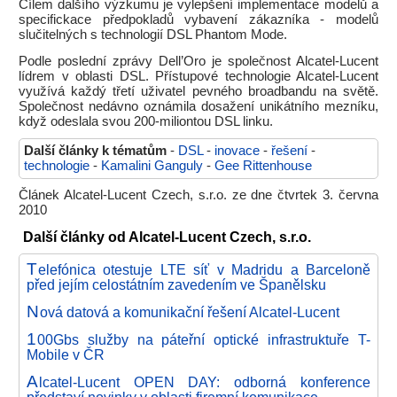
Cílem dalšího výzkumu je vylepšení implementace modelů a
specifickace předpokladů vybavení zákazníka - modelů
slučitelných s technologií DSL Phantom Mode.
Podle poslední zprávy Dell’Oro je společnost Alcatel-Lucent
lídrem v oblasti DSL. Přístupové technologie Alcatel-Lucent
využívá každý třetí uživatel pevného broadbandu na světě.
Společnost nedávno oznámila dosažení unikátního mezníku,
když odeslala svou 200-miliontou DSL linku.
Další články k tématům
-
DSL
-
inovace
-
řešení
-
technologie
-
Kamalini Ganguly
-
Gee Rittenhouse
Článek Alcatel-Lucent Czech, s.r.o. ze dne čtvrtek 3. června
2010
Další články od Alcatel-Lucent Czech, s.r.o.
T
elefónica otestuje LTE síť v Madridu a Barceloně
před jejím celostátním zavedením ve Španělsku
N
ová datová a komunikační řešení Alcatel-Lucent
1
00Gbs služby na páteřní optické infrastruktuře T-
Mobile v ČR
A
lcatel-Lucent OPEN DAY: odborná konference