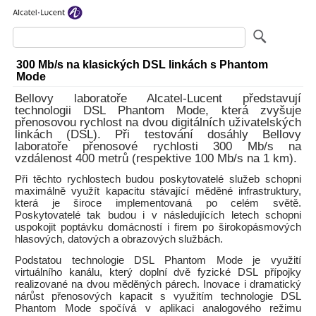
300 Mb/s na klasických DSL linkách s Phantom
Mode
Bellovy laboratoře Alcatel-Lucent představují
technologii DSL Phantom Mode, která zvyšuje
přenosovou rychlost na dvou digitálních uživatelských
linkách (DSL). Při testování dosáhly Bellovy
laboratoře přenosové rychlosti 300 Mb/s na
vzdálenost 400 metrů (respektive 100 Mb/s na 1 km).
Při těchto rychlostech budou poskytovatelé služeb schopni
maximálně využít kapacitu stávající měděné infrastruktury,
která je široce implementovaná po celém světě.
Poskytovatelé tak budou i v následujících letech schopni
uspokojit poptávku domácností i firem po širokopásmových
hlasových, datových a obrazových službách.
Podstatou technologie DSL Phantom Mode je využití
virtuálního kanálu, který doplní dvě fyzické DSL přípojky
realizované na dvou měděných párech. Inovace i dramatický
nárůst přenosových kapacit s využitím technologie DSL
Phantom Mode spočívá v aplikaci analogového režimu