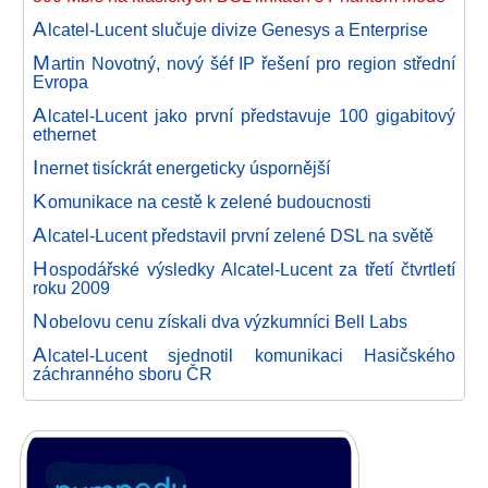
A
lcatel-Lucent slučuje divize Genesys a Enterprise
M
artin Novotný, nový šéf IP řešení pro region střední
Evropa
A
lcatel-Lucent jako první představuje 100 gigabitový
ethernet
I
nernet tisíckrát energeticky úspornější
K
omunikace na cestě k zelené budoucnosti
A
lcatel-Lucent představil první zelené DSL na světě
H
ospodářské výsledky Alcatel-Lucent za třetí čtvrtletí
roku 2009
N
obelovu cenu získali dva výzkumníci Bell Labs
A
lcatel-Lucent sjednotil komunikaci Hasičského
záchranného sboru ČR