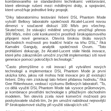
kombinovaného se standardními technikami: vektorování,
které eliminuje rušení mezi měděnými dráty, a spojování,
které umožňuje jednotlivé linky propojit.
"Díky laboratornímu testování řešení DSL Phantom Mode
vytváří Bellovy laboratoře společnosti Alcatel-Lucent novou
dimenzi v současné diskuzi 100 Mb/s pro všechny.
Skutečnost, že stávající měděné smyčky umožňují přenos
300 Mb/s, mění celé konkurenční prostředí širokopásmového
připojení nové generace. Otevírá širokou škálu nových
obchodních možností pro tradiční hráče na trhu DSL," říká
Kamalini Ganguly, analytik společnosti Ovum. "Toto
prohlášení dokazuje, že Alcatel-Lucent stále hledá inovace,
které jeho zákazníkům umožní zrychlit implementaci sítí nové
generace pomocí pokročilých technologií."
"Často přemýšlíme o roli inovací při vytváření nových
technologií a implementace DSL Phantom Mode je první
ukázka toho, jakou roli mohou hrát inovace pro již existující
řešení. Díky nim získávají tato řešení přidanou hodnotu," říká
Gee Rittenhouse, vedoucí výzkumu Bellových laboratoří. "To,
co dělá využití DSL Phantom Mode tak vysoce průlomovým,
je kombinace prvotřídní technologie s přitažlivým obchodním
modelem. Ten otevírá zcela nové komerční možnosti pro
poskytovatele služeb tím, že jim umožní nabídnout nejnovější
IP širokopásmové služby při využití stávajících sítí."