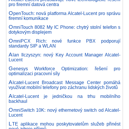
pro firemní datová centra
O
penTouch: nová platforma Alcatel-Lucent pro správu
firemní komunikace
O
mniTouch 8082 My IC Phone: chytrý stolní telefon s
dotykovým displejem
O
mniPCX Rich: nové funkce PBX podporují
standardy SIP a WLAN
A
lan Ilczyszyn: nový Key Account Manager Alcatel-
Lucent
G
enesys Workforce Optimization: řešení pro
optimalizaci pracovní síly
A
lcatel-Lucent Broadcast Message Center pomáhá
využívat mobilní telefony pro záchranu lidských životů
A
lcatel-Lucent je jedničkou na trhu mobilního
backhaul
O
mniSwitch 10K: nový ethernetový switch od Alcatel-
Lucent
L
TE aplikace mohou poskytovatelům služeb přinést
nové zdroje příjmů