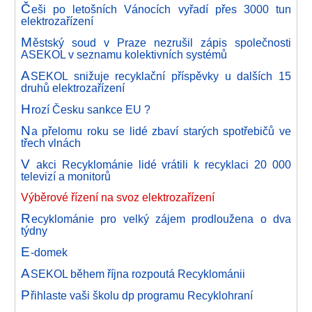
Č
eši po letošních Vánocích vyřadí přes 3000 tun
elektrozařízení
M
ěstský soud v Praze nezrušil zápis společnosti
ASEKOL v seznamu kolektivních systémů
A
SEKOL snižuje recyklační příspěvky u dalších 15
druhů elektrozařízení
H
rozí Česku sankce EU ?
N
a přelomu roku se lidé zbaví starých spotřebičů ve
třech vlnách
V
akci Recyklománie lidé vrátili k recyklaci 20 000
televizí a monitorů
Výběrové řízení na svoz elektrozařízení
R
ecyklománie pro velký zájem prodloužena o dva
týdny
E
-domek
A
SEKOL během října rozpoutá Recyklománii
P
řihlaste vaši školu dp programu Recyklohraní