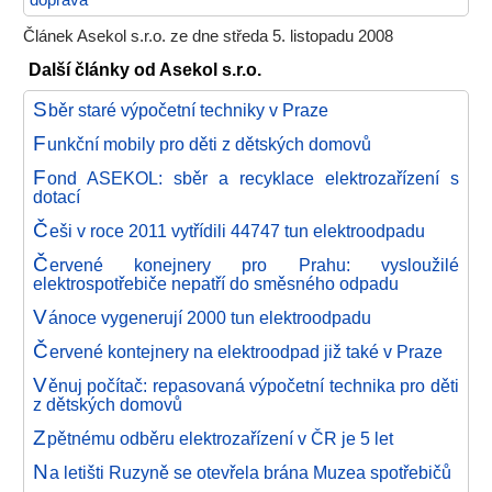
doprava
Článek Asekol s.r.o. ze dne středa 5. listopadu 2008
Další články od Asekol s.r.o.
S
běr staré výpočetní techniky v Praze
F
unkční mobily pro děti z dětských domovů
F
ond ASEKOL: sběr a recyklace elektrozařízení s
dotací
Č
eši v roce 2011 vytřídili 44747 tun elektroodpadu
Č
ervené konejnery pro Prahu: vysloužilé
elektrospotřebiče nepatří do směsného odpadu
V
ánoce vygenerují 2000 tun elektroodpadu
Č
ervené kontejnery na elektroodpad již také v Praze
V
ěnuj počítač: repasovaná výpočetní technika pro děti
z dětských domovů
Z
pětnému odběru elektrozařízení v ČR je 5 let
N
a letišti Ruzyně se otevřela brána Muzea spotřebičů