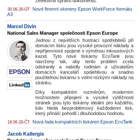
zefektivnit správu dokumentů.
Nové firemní skenery Epson WorkForce formátu
30.06.26-ÚT
A3
Marcel Divín
National Sales Manager společnosti Epson Europe
Jednou z největších frustrací spotřebitelů při
domácím tisku jsou vysoké provozní náklady a
nepříjemnosti spojené s výměnou inkoustových
kazet. Tyto nové tiskárny EcoTank jsou
navrženy tak, aby tento problém zcela
odstranily a nabídly rodinám a uživatelům
domácích kanceláří spolehlivou a snadno
použitelnou tiskárnu s velmi nízkými náklady na
stránku.
Díky kompaktním rozměrům, moderním
možnostem připojení a vysoké výtěžnosti
stránek jsou tyto tiskárny ideální pro každého,
kdo hledá bezproblémový každodenní tisk,
který přináší pohodlí i dlouhodobou hodnotu.
Nová řada kompaktních tiskáren Epson EcoTank
18.06.26-ČT
Jacob Kallergis