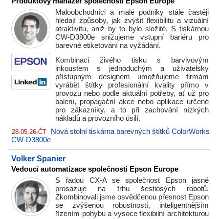
Produktový manažer společnosti Epson Europe
Maloobchodníci a malé podniky stále častěji
hledají způsoby, jak zvýšit flexibilitu a vizuální
atraktivitu, aniž by to bylo složité. S tiskárnou
CW-D3800e snižujeme vstupní bariéru pro
barevné etiketování na vyžádání.
Kombinací živého tisku s barvivovým
inkoustem s jednoduchým a uživatelsky
přístupným designem umožňujeme firmám
vyrábět štítky profesionální kvality přímo v
provozu nebo podle aktuální potřeby, ať už pro
balení, propagační akce nebo aplikace určené
pro zákazníky, a to při zachování nízkých
nákladů a provozního úsilí.
Nová stolní tiskárna barevných štítků ColorWorks
28.05.26-ČT
CW-D3800e
Volker Spanier
Vedoucí automatizace společnosti Epson Europe
S řadou CX-A se společnost Epson jasně
prosazuje na trhu šestiosých robotů.
Zkombinovali jsme osvědčenou přesnost Epson
se zvýšenou robustností, inteligentnějším
řízením pohybu a vysoce flexibilní architekturou