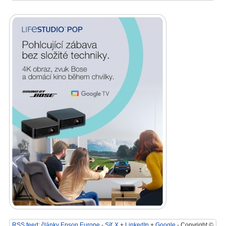
RSS feed: články Epson Europe
-
Síť X
+
LinkedIn
+
Google
- Copyright ©