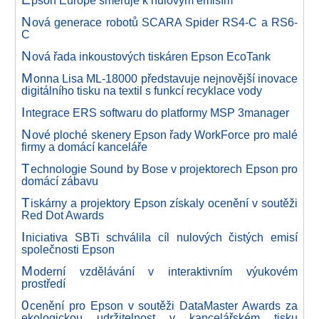
pson Europe směřuje k nulovým emisím
N
ová generace robotů SCARA Spider RS4-C a RS6-
C
N
ová řada inkoustových tiskáren Epson EcoTank
M
onna Lisa ML-18000 představuje nejnovější inovace
digitálního tisku na textil s funkcí recyklace vody
I
ntegrace ERS softwaru do platformy MSP 3manager
N
ové ploché skenery Epson řady WorkForce pro malé
firmy a domácí kanceláře
T
echnologie Sound by Bose v projektorech Epson pro
domácí zábavu
T
iskárny a projektory Epson získaly ocenění v soutěži
Red Dot Awards
I
niciativa SBTi schválila cíl nulových čistých emisí
společnosti Epson
M
oderní vzdělávání v interaktivním výukovém
prostředí
0
cenění pro Epson v soutěži DataMaster Awards za
ekologickou udržitelnost v kancelářském tisku