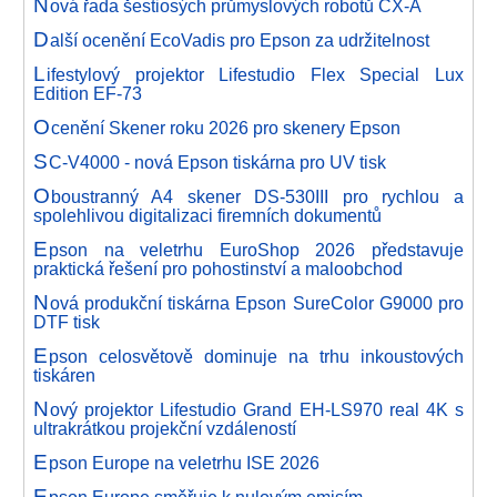
N
ová řada šestiosých průmyslových robotů CX-A
D
alší ocenění EcoVadis pro Epson za udržitelnost
L
ifestylový projektor Lifestudio Flex Special Lux
Edition EF-73
O
cenění Skener roku 2026 pro skenery Epson
S
C-V4000 - nová Epson tiskárna pro UV tisk
O
boustranný A4 skener DS-530III pro rychlou a
spolehlivou digitalizaci firemních dokumentů
E
pson na veletrhu EuroShop 2026 představuje
praktická řešení pro pohostinství a maloobchod
N
ová produkční tiskárna Epson SureColor G9000 pro
DTF tisk
E
pson celosvětově dominuje na trhu inkoustových
tiskáren
N
ový projektor Lifestudio Grand EH-LS970 real 4K s
ultrakrátkou projekční vzdáleností
E
pson Europe na veletrhu ISE 2026
E