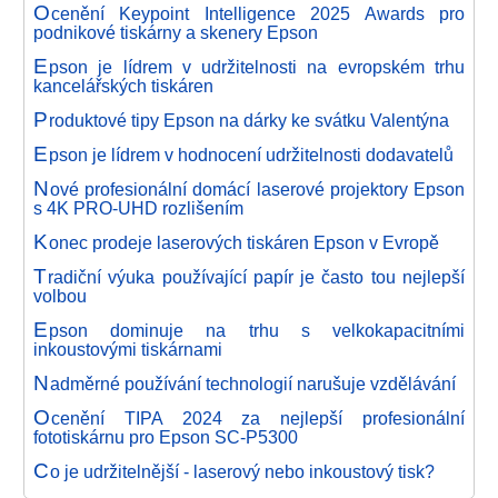
O
cenění Keypoint Intelligence 2025 Awards pro
podnikové tiskárny a skenery Epson
E
pson je lídrem v udržitelnosti na evropském trhu
kancelářských tiskáren
P
roduktové tipy Epson na dárky ke svátku Valentýna
E
pson je lídrem v hodnocení udržitelnosti dodavatelů
N
ové profesionální domácí laserové projektory Epson
s 4K PRO-UHD rozlišením
K
onec prodeje laserových tiskáren Epson v Evropě
T
radiční výuka používající papír je často tou nejlepší
volbou
E
pson dominuje na trhu s velkokapacitními
inkoustovými tiskárnami
N
adměrné používání technologií narušuje vzdělávání
O
cenění TIPA 2024 za nejlepší profesionální
fototiskárnu pro Epson SC-P5300
C
o je udržitelnější - laserový nebo inkoustový tisk?