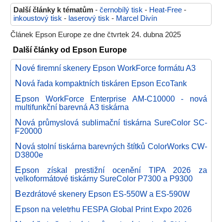
Další články k tématům
-
černobílý tisk
-
Heat-Free
-
inkoustový tisk
-
laserový tisk
-
Marcel Divín
Článek Epson Europe ze dne čtvrtek 24. dubna 2025
Další články od Epson Europe
N
ové firemní skenery Epson WorkForce formátu A3
N
ová řada kompaktních tiskáren Epson EcoTank
E
pson WorkForce Enterprise AM-C10000 - nová
multifunkční barevná A3 tiskárna
N
ová průmyslová sublimační tiskárna SureColor SC-
F20000
N
ová stolní tiskárna barevných štítků ColorWorks CW-
D3800e
E
pson získal prestižní ocenění TIPA 2026 za
velkoformátové tiskárny SureColor P7300 a P9300
B
ezdrátové skenery Epson ES-550W a ES-590W
E
pson na veletrhu FESPA Global Print Expo 2026