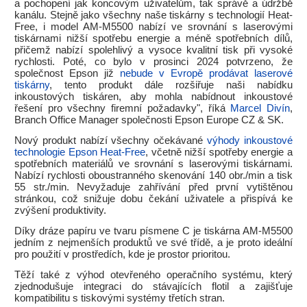
a pochopení jak koncovým uživatelům, tak správě a údržbě
kanálu. Stejně jako všechny naše tiskárny s technologií Heat-
Free, i model AM-M5500 nabízí ve srovnání s laserovými
tiskárnami nižší spotřebu energie a méně spotřebních dílů,
přičemž nabízí spolehlivý a vysoce kvalitní tisk při vysoké
rychlosti. Poté, co bylo v prosinci 2024 potvrzeno, že
společnost Epson již
nebude v Evropě prodávat laserové
tiskárny
, tento produkt dále rozšiřuje naši nabídku
inkoustových tiskáren, aby mohla nabídnout inkoustové
řešení pro všechny firemní požadavky", říká
Marcel Divín
,
Branch Office Manager společnosti Epson Europe CZ & SK.
Nový produkt nabízí všechny očekávané
výhody inkoustové
technologie Epson Heat-Free
, včetně nižší spotřeby energie a
spotřebních materiálů ve srovnání s laserovými tiskárnami.
Nabízí rychlosti oboustranného skenování 140 obr./min a tisk
55 str./min. Nevyžaduje zahřívání před první vytištěnou
stránkou, což snižuje dobu čekání uživatele a přispívá ke
zvýšení produktivity.
Díky dráze papíru ve tvaru písmene C je tiskárna AM-M5500
jedním z nejmenších produktů ve své třídě, a je proto ideální
pro použití v prostředích, kde je prostor prioritou.
Těží také z výhod otevřeného operačního systému, který
zjednodušuje integraci do stávajících flotil a zajišťuje
kompatibilitu s tiskovými systémy třetích stran.