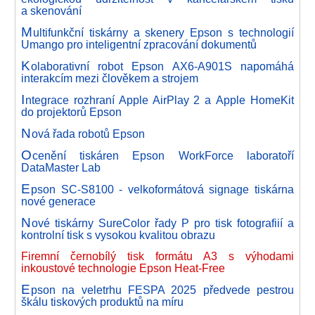
a skenování
M
ultifunkční tiskárny a skenery Epson s technologií
Umango pro inteligentní zpracování dokumentů
K
olaborativní robot Epson AX6-A901S napomáhá
interakcím mezi člověkem a strojem
I
ntegrace rozhraní Apple AirPlay 2 a Apple HomeKit
do projektorů Epson
N
ová řada robotů Epson
O
cenění tiskáren Epson WorkForce laboratoří
DataMaster Lab
E
pson SC-S8100 - velkoformátová signage tiskárna
nové generace
N
ové tiskárny SureColor řady P pro tisk fotografiií a
kontrolní tisk s vysokou kvalitou obrazu
Firemní černobílý tisk formátu A3 s výhodami
inkoustové technologie Epson Heat-Free
E
pson na veletrhu FESPA 2025 předvede pestrou
škálu tiskových produktů na míru