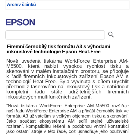
Archiv článků
Firemní černobílý tisk formátu A3 s výhodami
inkoustové technologie Epson Heat-Free
Nově uvedená tiskárna WorkForce Enterprise AM-
M5500, která nabízí vysokou rychlost tisku a
skenování v malém instalačním prostoru, se připojuje
k řadě firemních inkoustových zařízení Epson AM s
technologií Heat-Free. Byla vyvinuta s cílem urychlit
přechod z laserového na inkoustový tisk a nabídnout
kompletní řadu stále udržitelnějších firemních
inkoustových multifunkčních zařízení.
"Nová tiskárna WorkForce Enterprise AM-M5500 rozšiřuje
naši řadu WorkForce Enterprise AM a přináší černobílý tisk ve
formátu A3 uživatelům s velkým objemem tisku a skenování.
Jako součást ekosystému AM sdílí stejné uživatelské
rozhraní, kompatibilitu řešení a podobnou vnitřní konstrukci
jako ostatní stroje v této řadě, což usnadňuje jeho používání