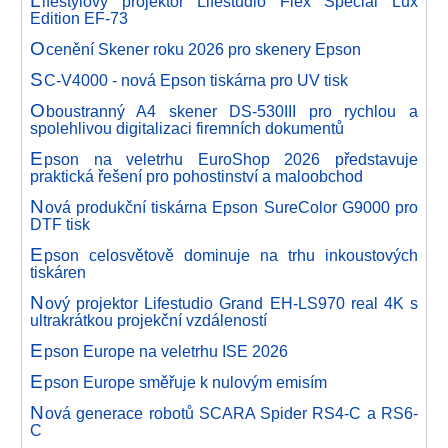
ifestylový projektor Lifestudio Flex Special Lux
Edition EF-73
O
cenění Skener roku 2026 pro skenery Epson
S
C-V4000 - nová Epson tiskárna pro UV tisk
O
boustranný A4 skener DS-530III pro rychlou a
spolehlivou digitalizaci firemních dokumentů
E
pson na veletrhu EuroShop 2026 představuje
praktická řešení pro pohostinství a maloobchod
N
ová produkční tiskárna Epson SureColor G9000 pro
DTF tisk
E
pson celosvětově dominuje na trhu inkoustových
tiskáren
N
ový projektor Lifestudio Grand EH-LS970 real 4K s
ultrakrátkou projekční vzdáleností
E
pson Europe na veletrhu ISE 2026
E
pson Europe směřuje k nulovým emisím
N
ová generace robotů SCARA Spider RS4-C a RS6-
C