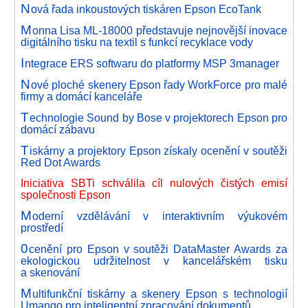
N
ová řada inkoustových tiskáren Epson EcoTank
M
onna Lisa ML-18000 představuje nejnovější inovace
digitálního tisku na textil s funkcí recyklace vody
I
ntegrace ERS softwaru do platformy MSP 3manager
N
ové ploché skenery Epson řady WorkForce pro malé
firmy a domácí kanceláře
T
echnologie Sound by Bose v projektorech Epson pro
domácí zábavu
T
iskárny a projektory Epson získaly ocenění v soutěži
Red Dot Awards
Iniciativa SBTi schválila cíl nulových čistých emisí
společnosti Epson
M
oderní vzdělávání v interaktivním výukovém
prostředí
0
cenění pro Epson v soutěži DataMaster Awards za
ekologickou udržitelnost v kancelářském tisku
a skenování
M
ultifunkční tiskárny a skenery Epson s technologií
Umango pro inteligentní zpracování dokumentů