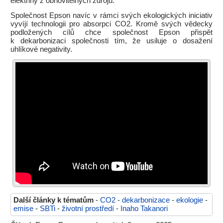
elektřiny z obnovitelných zdrojů.
Společnost Epson navíc v rámci svých ekologických iniciativ
vyvíjí technologii pro absorpci CO2. Kromě svých vědecky
podložených cílů chce společnost Epson přispět
k dekarbonizaci společnosti tím, že usiluje o dosažení
uhlíkové negativity.
Další články k tématům
-
CO2
-
dekarbonizace
-
ekologie
-
emise
-
SBTi
-
životní prostředí
-
Inaho Takanori