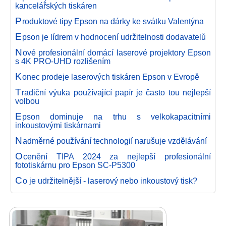
kancelářských tiskáren
P
roduktové tipy Epson na dárky ke svátku Valentýna
E
pson je lídrem v hodnocení udržitelnosti dodavatelů
N
ové profesionální domácí laserové projektory Epson
s 4K PRO-UHD rozlišením
K
onec prodeje laserových tiskáren Epson v Evropě
T
radiční výuka používající papír je často tou nejlepší
volbou
E
pson dominuje na trhu s velkokapacitními
inkoustovými tiskárnami
N
adměrné používání technologií narušuje vzdělávání
O
cenění TIPA 2024 za nejlepší profesionální
fototiskárnu pro Epson SC-P5300
C
o je udržitelnější - laserový nebo inkoustový tisk?