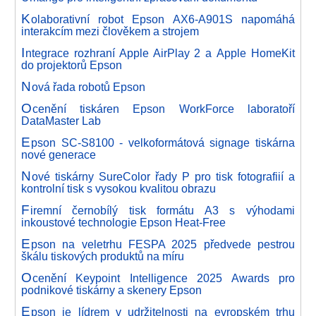
K
olaborativní robot Epson AX6-A901S napomáhá
interakcím mezi člověkem a strojem
I
ntegrace rozhraní Apple AirPlay 2 a Apple HomeKit
do projektorů Epson
N
ová řada robotů Epson
O
cenění tiskáren Epson WorkForce laboratoří
DataMaster Lab
E
pson SC-S8100 - velkoformátová signage tiskárna
nové generace
N
ové tiskárny SureColor řady P pro tisk fotografiií a
kontrolní tisk s vysokou kvalitou obrazu
F
iremní černobílý tisk formátu A3 s výhodami
inkoustové technologie Epson Heat-Free
E
pson na veletrhu FESPA 2025 předvede pestrou
škálu tiskových produktů na míru
O
cenění Keypoint Intelligence 2025 Awards pro
podnikové tiskárny a skenery Epson
E
pson je lídrem v udržitelnosti na evropském trhu