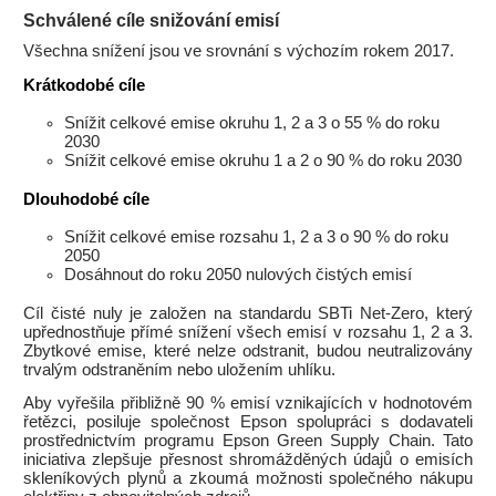
Schválené cíle snižování emisí
Všechna snížení jsou ve srovnání s výchozím rokem 2017.
Krátkodobé cíle
Snížit celkové emise okruhu 1, 2 a 3 o 55 % do roku
2030
Snížit celkové emise okruhu 1 a 2 o 90 % do roku 2030
Dlouhodobé cíle
Snížit celkové emise rozsahu 1, 2 a 3 o 90 % do roku
2050
Dosáhnout do roku 2050 nulových čistých emisí
Cíl čisté nuly je založen na standardu SBTi Net-Zero, který
upřednostňuje přímé snížení všech emisí v rozsahu 1, 2 a 3.
Zbytkové emise, které nelze odstranit, budou neutralizovány
trvalým odstraněním nebo uložením uhlíku.
Aby vyřešila přibližně 90 % emisí vznikajících v hodnotovém
řetězci, posiluje společnost Epson spolupráci s dodavateli
prostřednictvím programu Epson Green Supply Chain. Tato
iniciativa zlepšuje přesnost shromážděných údajů o emisích
skleníkových plynů a zkoumá možnosti společného nákupu