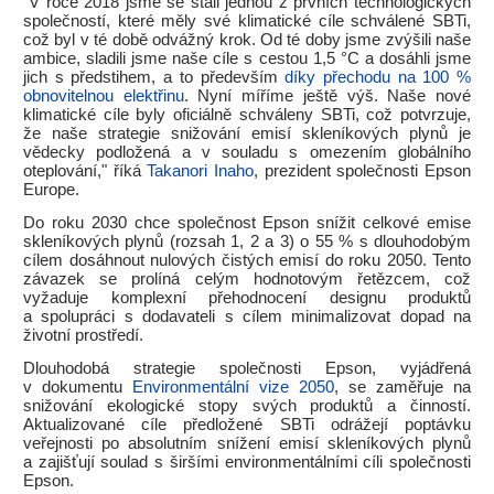
"V roce 2018 jsme se stali jednou z prvních technologických
společností, které měly své klimatické cíle schválené SBTi,
což byl v té době odvážný krok. Od té doby jsme zvýšili naše
ambice, sladili jsme naše cíle s cestou 1,5 °C a dosáhli jsme
jich s předstihem, a to především
díky přechodu na 100 %
obnovitelnou elektřinu
. Nyní míříme ještě výš. Naše nové
klimatické cíle byly oficiálně schváleny SBTi, což potvrzuje,
že naše strategie snižování emisí skleníkových plynů je
vědecky podložená a v souladu s omezením globálního
oteplování," říká
Takanori Inaho
, prezident společnosti Epson
Europe.
Do roku 2030 chce společnost Epson snížit celkové emise
skleníkových plynů (rozsah 1, 2 a 3) o 55 % s dlouhodobým
cílem dosáhnout nulových čistých emisí do roku 2050. Tento
závazek se prolíná celým hodnotovým řetězcem, což
vyžaduje komplexní přehodnocení designu produktů
a spolupráci s dodavateli s cílem minimalizovat dopad na
životní prostředí.
Dlouhodobá strategie společnosti Epson, vyjádřená
v dokumentu
Environmentální vize 2050
, se zaměřuje na
snižování ekologické stopy svých produktů a činností.
Aktualizované cíle předložené SBTi odrážejí poptávku
veřejnosti po absolutním snížení emisí skleníkových plynů
a zajišťují soulad s širšími environmentálními cíli společnosti
Epson.