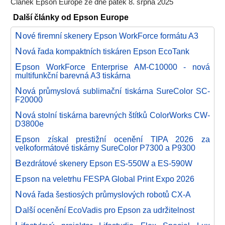
Článek Epson Europe ze dne pátek 8. srpna 2025
Další články od Epson Europe
N
ové firemní skenery Epson WorkForce formátu A3
N
ová řada kompaktních tiskáren Epson EcoTank
E
pson WorkForce Enterprise AM-C10000 - nová
multifunkční barevná A3 tiskárna
N
ová průmyslová sublimační tiskárna SureColor SC-
F20000
N
ová stolní tiskárna barevných štítků ColorWorks CW-
D3800e
E
pson získal prestižní ocenění TIPA 2026 za
velkoformátové tiskárny SureColor P7300 a P9300
B
ezdrátové skenery Epson ES-550W a ES-590W
E
pson na veletrhu FESPA Global Print Expo 2026
N
ová řada šestiosých průmyslových robotů CX-A
D
alší ocenění EcoVadis pro Epson za udržitelnost
L