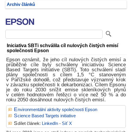
Archiv článků
Iniciativa SBTi schválila cíl nulových čistých emisí
společnosti Epson
Epson oznámil, že jeho cíl nulových čistých emisí a
průběžné cíle byly schváleny iniciativou Science
Based Targets initiative (SBTi). Toto schválení sladí
plány společnosti s cílem 1,5 °C stanoveným
v Pařížské dohodě, což představuje významný krok
v závazku společnosti k dekarbonizaci. Cílem Epsonu
je do roku 2030 snížit emise skleníkových plynů
v celém hodnotovém řetězci o více než 50 % a do
roku 2050 dosáhnout nulových čistých emisí.
E
nvironmentální aktivity společnosti Epson
S
cience Based Targets initiative
S
dílet článek:
LinkedIn
-
Síť X