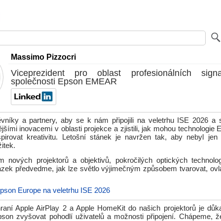
Massimo Pizzocri
Viceprezident pro oblast profesionálních sign
společnosti Epson EMEAR
níky a partnery, aby se k nám připojili na veletrhu ISE 2026 a 
jšími inovacemi v oblasti projekce a zjistili, jak mohou technologie
spirovat kreativitu. Letošní stánek je navržen tak, aby nebyl jen 
itek.
ím nových projektorů a objektivů, pokročilých optických technolo
kázek předvedme, jak lze světlo výjimečným způsobem tvarovat, ovlá
pson Europe na veletrhu ISE 2026
hraní Apple AirPlay 2 a Apple HomeKit do našich projektorů je d
pson zvyšovat pohodlí uživatelů a možnosti připojení. Chápeme, 