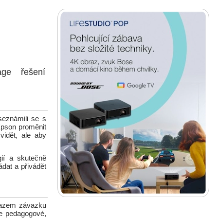
age řešení
seznámili se s
 Epson proměnit
vidět, ale aby
gií a skutečně
dat a přivádět
ůkazem závazku
že pedagogové,