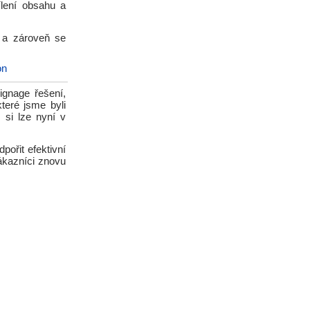
ílení obsahu a
z a zároveň se
on
ignage řešení,
teré jsme byli
 si lze nyní v
ořit efektivní
ákazníci znovu