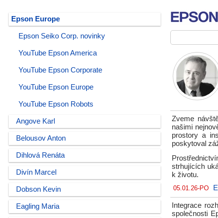
Epson Europe
Epson Seiko Corp. novinky
YouTube Epson America
YouTube Epson Corporate
YouTube Epson Europe
YouTube Epson Robots
Zveme návštěv
Angove Karl
našimi nejnově
prostory a in
Belousov Anton
poskytoval záž
Dihlová Renáta
Prostřednictv
strhujících u
Divín Marcel
k životu.
E
05.01.26-PO
Dobson Kevin
Integrace roz
Eagling Maria
společnosti E