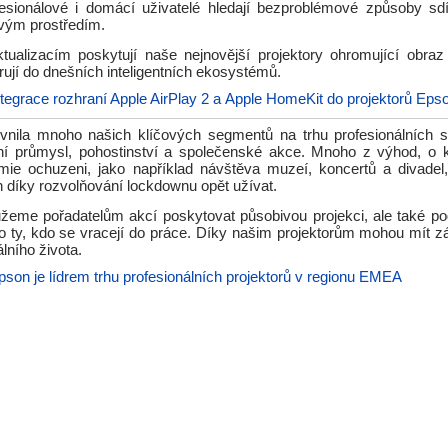
esionálové i domácí uživatelé hledají bezproblémové způsoby sd
svým prostředím.
tualizacím poskytují naše nejnovější projektory ohromující obra
rují do dnešních inteligentních ekosystémů.
ntegrace rozhraní Apple AirPlay 2 a Apple HomeKit do projektorů Eps
vnila mnoho našich klíčových segmentů na trhu profesionálních s
ní průmysl, pohostinství a společenské akce. Mnoho z výhod, o k
e ochuzeni, jako například návštěva muzeí, koncertů a divadel,
díky rozvolňování lockdownu opět užívat.
eme pořadatelům akcí poskytovat působivou projekci, ale také podp
o ty, kdo se vracejí do práce. Díky našim projektorům mohou mít z
lního života.
pson je lídrem trhu profesionálních projektorů v regionu EMEA