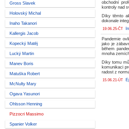
obchodní prof
Gross Slavek
kontroly nad 
Holovský Michal
Díky těmto ak
dokonale integ
Inaho Takanori
I
19.06.25-ČT
Kallergis Jacob
Pandemie ovli
Kopecký Matěj
jako je zábav
během pandemi
Lucký Martin
mnoha zemích 
Díky tomu můž
Manev Boris
komunikaci pr
radost z normá
Matuška Robert
E
15.06.21-ÚT
McNulty Mary
Ogava Yasunori
Ohlsson Henning
Pizzocri Massimo
Spanier Volker