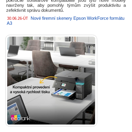
pokročilé softwarové kompatibilitě jsou tyto nové modely
navrženy tak, aby pomohly týmům zvýšit produktivitu a
zefektivnit správu dokumentů.
Nové firemní skenery Epson WorkForce formátu
30.06.26-ÚT
A3