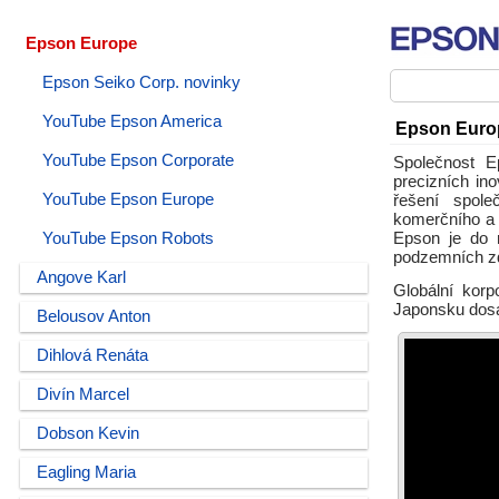
Epson Europe
Epson Seiko Corp. novinky
YouTube Epson America
Epson Euro
YouTube Epson Corporate
Společnost Ep
precizních in
YouTube Epson Europe
řešení spole
komerčního a 
YouTube Epson Robots
Epson je do r
podzemních zdr
Angove Karl
Globální kor
Japonsku dosah
Belousov Anton
Dihlová Renáta
Divín Marcel
Dobson Kevin
Eagling Maria