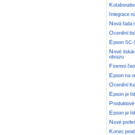
K
olaborati
I
ntegrace r
N
ová řada 
O
cenění ti
E
pson SC-S
N
ové tiskár
obrazu
F
iremní če
E
pson na v
O
cenění Ke
E
pson je lí
P
roduktové
E
pson je lí
N
ové profe
K
onec prod