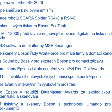
pe na veletrhu ISE 2026
pe směřuje k nulovým emisím
race robotů SCARA Spider RS4-C a RS6-C
inkoustových tiskáren Epson EcoTank
 ML-18000 představuje nejnovější inovace digitálního tisku na te
ody
RS softwaru do platformy MSP 3manager
é skenery Epson řady WorkForce pro malé firmy a domácí kanc
e Sound by Bose v projektorech Epson pro domácí zábavu
projektory Epson získaly ocenění v soutěži Red Dot Awards
BTi schválila cíl nulových čistých emisí společnosti Epson
dělávání v interaktivním výukovém prostředí
ro Epson v soutěži DataMaster Awards za ekologickou u
kém tisku a skenování
ční tiskárny a skenery Epson s technologií Umango pro i
 dokumentů