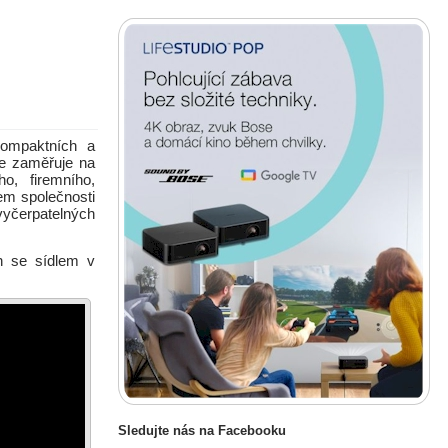
 kompaktních a
se zaměřuje na
o, firemního,
em společnosti
vyčerpatelných
n se sídlem v
Sledujte nás na Facebooku