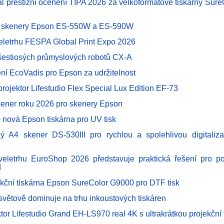
al prestižní ocenění TIPA 2026 za velkoformátové tiskárny Sur
é skenery Epson ES-550W a ES-590W
eletrhu FESPA Global Print Expo 2026
šestiosých průmyslových robotů CX-A
ění EcoVadis pro Epson za udržitelnost
 projektor Lifestudio Flex Special Lux Edition EF-73
ener roku 2026 pro skenery Epson
 nová Epson tiskárna pro UV tisk
ý A4 skener DS-530III pro rychlou a spolehlivou digitaliza
eletrhu EuroShop 2026 představuje praktická řešení pro po
d
kční tiskárna Epson SureColor G9000 pro DTF tisk
světově dominuje na trhu inkoustových tiskáren
ktor Lifestudio Grand EH-LS970 real 4K s ultrakrátkou projekční