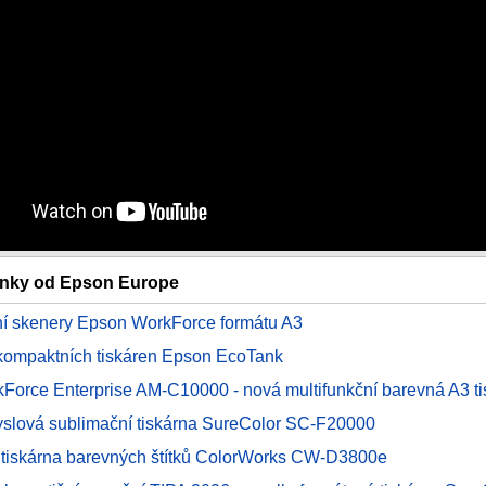
lánky od Epson Europe
ní skenery Epson WorkForce formátu A3
kompaktních tiskáren Epson EcoTank
Force Enterprise AM-C10000 - nová multifunkční barevná A3 ti
slová sublimační tiskárna SureColor SC-F20000
í tiskárna barevných štítků ColorWorks CW-D3800e