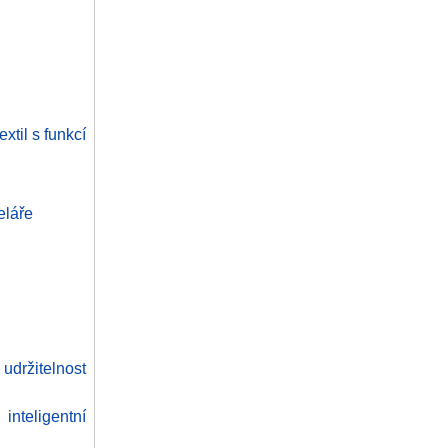
xtil s funkcí
eláře
držitelnost
nteligentní