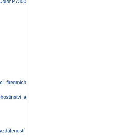
eColor P7300
ci firemních
hostinství a
 vzdáleností