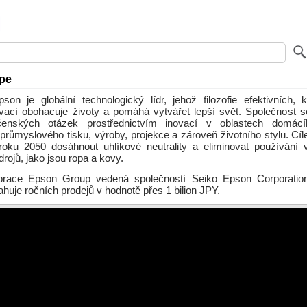
pe
son je globální technologický lídr, jehož filozofie efektivních,
ovací obohacuje životy a pomáhá vytvářet lepší svět. Společnost 
čenských otázek prostřednictvím inovací v oblastech domácíh
průmyslového tisku, výroby, projekce a zároveň životního stylu. Cíl
oku 2050 dosáhnout uhlíkové neutrality a eliminovat používání 
ojů, jako jsou ropa a kovy.
porace Epson Group vedená společností Seiko Epson Corporatio
uje ročních prodejů v hodnotě přes 1 bilion JPY.