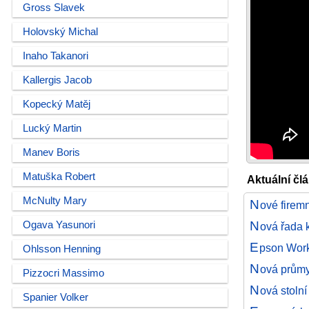
Gross Slavek
Holovský Michal
Inaho Takanori
Kallergis Jacob
Kopecký Matěj
Lucký Martin
Manev Boris
Matuška Robert
Aktuální č
McNulty Mary
N
ové firem
N
Ogava Yasunori
ová řada 
E
pson Work
Ohlsson Henning
N
ová průmy
Pizzocri Massimo
N
ová stoln
Spanier Volker