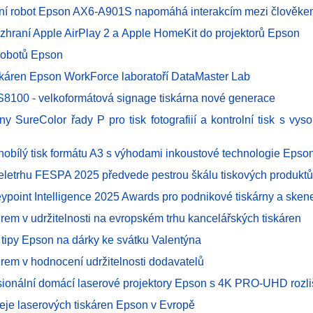
vní robot Epson AX6-A901S napomáhá interakcím mezi člověke
ozhraní Apple AirPlay 2 a Apple HomeKit do projektorů Epson
robotů Epson
skáren Epson WorkForce laboratoří DataMaster Lab
8100 - velkoformátová signage tiskárna nové generace
ny SureColor řady P pro tisk fotografiií a kontrolní tisk s vys
rnobílý tisk formátu A3 s výhodami inkoustové technologie Epso
eletrhu FESPA 2025 předvede pestrou škálu tiskových produktů
ypoint Intelligence 2025 Awards pro podnikové tiskárny a ske
drem v udržitelnosti na evropském trhu kancelářských tiskáren
 tipy Epson na dárky ke svátku Valentýna
drem v hodnocení udržitelnosti dodavatelů
sionální domácí laserové projektory Epson s 4K PRO-UHD rozl
eje laserových tiskáren Epson v Evropě