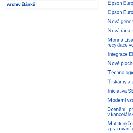
E
pson Euro
Archiv článků
E
pson Euro
N
ová gene
N
ová řada 
M
onna Lisa
recyklace v
I
ntegrace E
N
ové ploch
T
echnologi
T
iskárny a 
I
niciativa S
M
oderní vz
0
cenění p
v kancelářs
M
ultifunk
zpracování