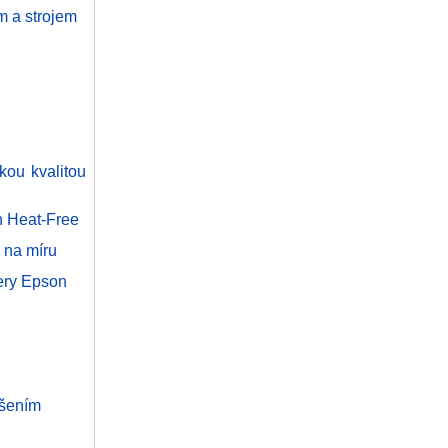
m a strojem
okou kvalitou
n Heat-Free
 na míru
nery Epson
išením