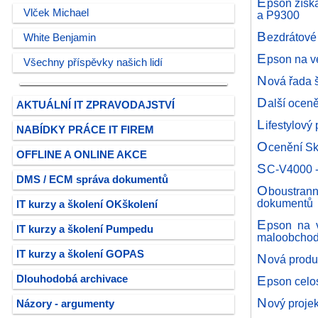
E
pson získ
Vlček Michael
a P9300
B
ezdrátov
White Benjamin
E
pson na v
Všechny příspěvky našich lidí
N
ová řada 
D
alší ocen
AKTUÁLNÍ IT ZPRAVODAJSTVÍ
L
ifestylový
NABÍDKY PRÁCE IT FIREM
O
cenění Sk
OFFLINE A ONLINE AKCE
S
C-V4000 -
DMS / ECM správa dokumentů
O
boustrann
dokumentů
IT kurzy a školení OKškolení
E
pson na v
IT kurzy a školení Pumpedu
maloobcho
IT kurzy a školení GOPAS
N
ová produ
E
Dlouhodobá archivace
pson celo
N
ový proje
Názory - argumenty