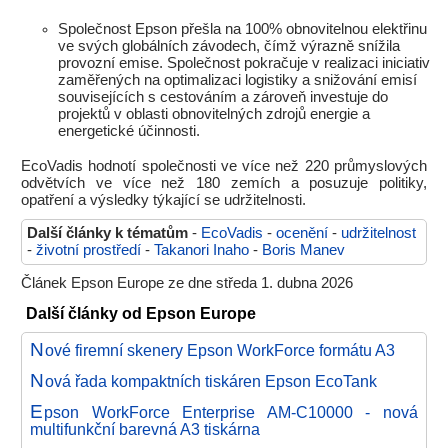
Společnost Epson přešla na 100% obnovitelnou elektřinu
ve svých globálních závodech, čímž výrazně snížila
provozní emise. Společnost pokračuje v realizaci iniciativ
zaměřených na optimalizaci logistiky a snižování emisí
souvisejících s cestováním a zároveň investuje do
projektů v oblasti obnovitelných zdrojů energie a
energetické účinnosti.
EcoVadis hodnotí společnosti ve více než 220 průmyslových
odvětvích ve více než 180 zemích a posuzuje politiky,
opatření a výsledky týkající se udržitelnosti.
Další články k tématům
-
EcoVadis
-
ocenění
-
udržitelnost
-
životní prostředí
-
Takanori Inaho
-
Boris Manev
Článek Epson Europe ze dne středa 1. dubna 2026
Další články od Epson Europe
N
ové firemní skenery Epson WorkForce formátu A3
N
ová řada kompaktních tiskáren Epson EcoTank
E
pson WorkForce Enterprise AM-C10000 - nová
multifunkční barevná A3 tiskárna