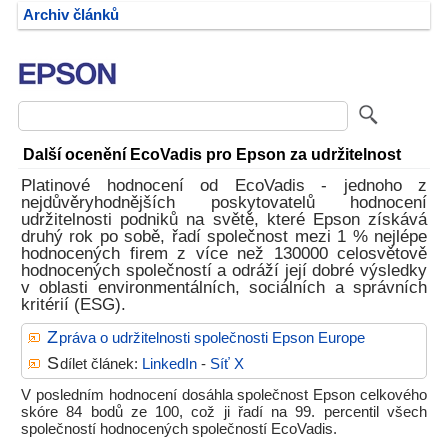
Archiv článků
Další ocenění EcoVadis pro Epson za udržitelnost
Platinové hodnocení od EcoVadis - jednoho z
nejdůvěryhodnějších poskytovatelů hodnocení
udržitelnosti podniků na světě, které Epson získává
druhý rok po sobě, řadí společnost mezi 1 % nejlépe
hodnocených firem z více než 130000 celosvětově
hodnocených společností a odráží její dobré výsledky
v oblasti environmentálních, sociálních a správních
kritérií (ESG).
Z
práva o udržitelnosti společnosti Epson Europe
S
dílet článek:
LinkedIn
-
Síť X
V posledním hodnocení dosáhla společnost Epson celkového
skóre 84 bodů ze 100, což ji řadí na 99. percentil všech
společností hodnocených společností EcoVadis.