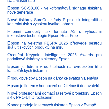
DataMaster Lab
E
pson SC-S8100 - velkoformátová signage tiskárna
nové generace
N
ové tiskárny SureColor řady P pro tisk fotografiií a
kontrolní tisk s vysokou kvalitou obrazu
F
iremní černobílý tisk formátu A3 s výhodami
inkoustové technologie Epson Heat-Free
E
pson na veletrhu FESPA 2025 předvede pestrou
škálu tiskových produktů na míru
O
cenění Keypoint Intelligence 2025 Awards pro
podnikové tiskárny a skenery Epson
E
pson je lídrem v udržitelnosti na evropském trhu
kancelářských tiskáren
P
roduktové tipy Epson na dárky ke svátku Valentýna
E
pson je lídrem v hodnocení udržitelnosti dodavatelů
N
ové profesionální domácí laserové projektory Epson
s 4K PRO-UHD rozlišením
K
onec prodeje laserových tiskáren Epson v Evropě