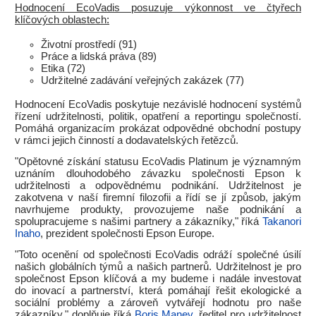
Hodnocení EcoVadis posuzuje výkonnost ve čtyřech
klíčových oblastech:
Životní prostředí (91)
Práce a lidská práva (89)
Etika (72)
Udržitelné zadávání veřejných zakázek (77)
Hodnocení EcoVadis poskytuje nezávislé hodnocení systémů
řízení udržitelnosti, politik, opatření a reportingu společností.
Pomáhá organizacím prokázat odpovědné obchodní postupy
v rámci jejich činností a dodavatelských řetězců.
"Opětovné získání statusu EcoVadis Platinum je významným
uznáním dlouhodobého závazku společnosti Epson k
udržitelnosti a odpovědnému podnikání. Udržitelnost je
zakotvena v naší firemní filozofii a řídí se jí způsob, jakým
navrhujeme produkty, provozujeme naše podnikání a
spolupracujeme s našimi partnery a zákazníky," říká
Takanori
Inaho
, prezident společnosti Epson Europe.
"Toto ocenění od společnosti EcoVadis odráží společné úsilí
našich globálních týmů a našich partnerů. Udržitelnost je pro
společnost Epson klíčová a my budeme i nadále investovat
do inovací a partnerství, která pomáhají řešit ekologické a
sociální problémy a zároveň vytvářejí hodnotu pro naše
zákazníky," doplňuje říká
Boris Manev
, ředitel pro udržitelnost