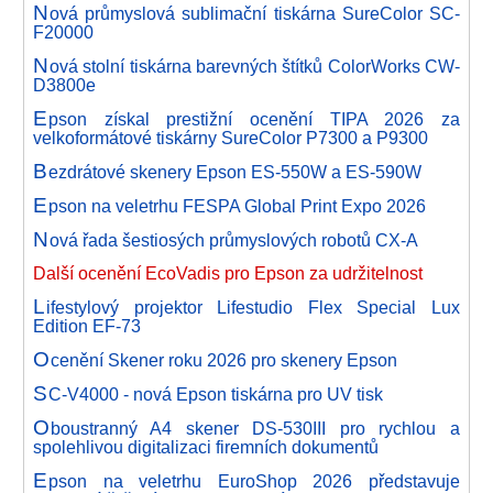
N
ová průmyslová sublimační tiskárna SureColor SC-
F20000
N
ová stolní tiskárna barevných štítků ColorWorks CW-
D3800e
E
pson získal prestižní ocenění TIPA 2026 za
velkoformátové tiskárny SureColor P7300 a P9300
B
ezdrátové skenery Epson ES-550W a ES-590W
E
pson na veletrhu FESPA Global Print Expo 2026
N
ová řada šestiosých průmyslových robotů CX-A
Další ocenění EcoVadis pro Epson za udržitelnost
L
ifestylový projektor Lifestudio Flex Special Lux
Edition EF-73
O
cenění Skener roku 2026 pro skenery Epson
S
C-V4000 - nová Epson tiskárna pro UV tisk
O
boustranný A4 skener DS-530III pro rychlou a
spolehlivou digitalizaci firemních dokumentů
E
pson na veletrhu EuroShop 2026 představuje