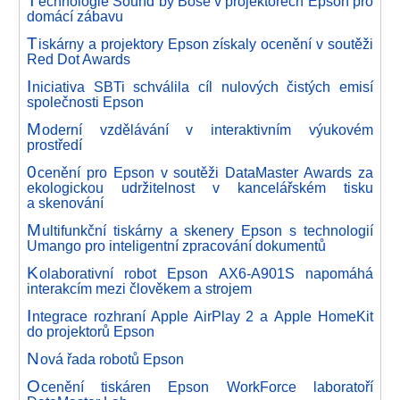
echnologie Sound by Bose v projektorech Epson pro
domácí zábavu
T
iskárny a projektory Epson získaly ocenění v soutěži
Red Dot Awards
I
niciativa SBTi schválila cíl nulových čistých emisí
společnosti Epson
M
oderní vzdělávání v interaktivním výukovém
prostředí
0
cenění pro Epson v soutěži DataMaster Awards za
ekologickou udržitelnost v kancelářském tisku
a skenování
M
ultifunkční tiskárny a skenery Epson s technologií
Umango pro inteligentní zpracování dokumentů
K
olaborativní robot Epson AX6-A901S napomáhá
interakcím mezi člověkem a strojem
I
ntegrace rozhraní Apple AirPlay 2 a Apple HomeKit
do projektorů Epson
N
ová řada robotů Epson
O
cenění tiskáren Epson WorkForce laboratoří