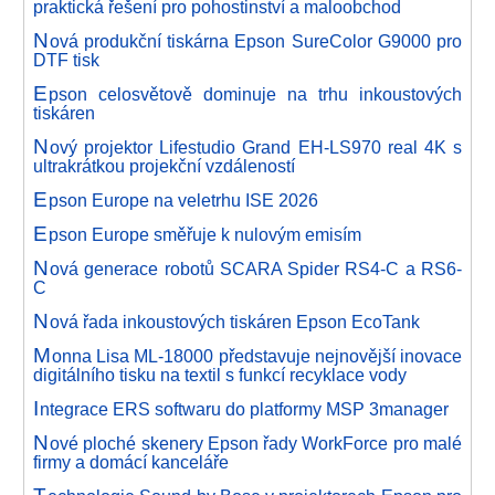
praktická řešení pro pohostinství a maloobchod
N
ová produkční tiskárna Epson SureColor G9000 pro
DTF tisk
E
pson celosvětově dominuje na trhu inkoustových
tiskáren
N
ový projektor Lifestudio Grand EH-LS970 real 4K s
ultrakrátkou projekční vzdáleností
E
pson Europe na veletrhu ISE 2026
E
pson Europe směřuje k nulovým emisím
N
ová generace robotů SCARA Spider RS4-C a RS6-
C
N
ová řada inkoustových tiskáren Epson EcoTank
M
onna Lisa ML-18000 představuje nejnovější inovace
digitálního tisku na textil s funkcí recyklace vody
I
ntegrace ERS softwaru do platformy MSP 3manager
N
ové ploché skenery Epson řady WorkForce pro malé
firmy a domácí kanceláře
T