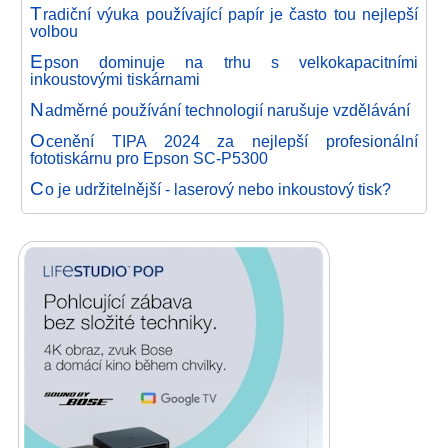
T
radiční výuka používající papír je často tou nejlepší
volbou
E
pson dominuje na trhu s velkokapacitními
inkoustovými tiskárnami
N
adměrné používání technologií narušuje vzdělávání
O
cenění TIPA 2024 za nejlepší profesionální
fototiskárnu pro Epson SC-P5300
C
o je udržitelnější - laserový nebo inkoustový tisk?