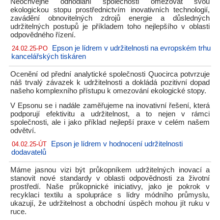
Neochvějné odhodlání společnosti omezovat svou
ekologickou stopu prostřednictvím inovativních technologií,
zavádění obnovitelných zdrojů energie a důsledných
udržitelných postupů je příkladem toho nejlepšího v oblasti
odpovědného řízení.
Epson je lídrem v udržitelnosti na evropském trhu
24.02.25-PO
kancelářských tiskáren
Ocenění od přední analytické společnosti Quocirca potvrzuje
náš trvalý závazek k udržitelnosti a dokládá pozitivní dopad
našeho komplexního přístupu k omezování ekologické stopy.
V Epsonu se i nadále zaměřujeme na inovativní řešení, která
podporují efektivitu a udržitelnost, a to nejen v rámci
společnosti, ale i jako příklad nejlepší praxe v celém našem
odvětví.
Epson je lídrem v hodnocení udržitelnosti
04.02.25-ÚT
dodavatelů
Máme jasnou vizi být průkopníkem udržitelných inovací a
stanovit nové standardy v oblasti odpovědnosti za životní
prostředí. Naše průkopnické iniciativy, jako je pokrok v
recyklaci textilu a spolupráce s lídry módního průmyslu,
ukazují, že udržitelnost a obchodní úspěch mohou jít ruku v
ruce.