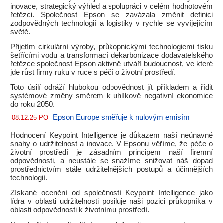
inovace, strategický výhled a spolupráci v celém hodnotovém
řetězci. Společnost Epson se zavázala změnit definici
zodpovědných technologií a logistiky v rychle se vyvíjejícím
světě.
Přijetím cirkulární výroby, průkopnickými technologiemi tisku
šetřícími vodu a transformací dekarbonizace dodavatelského
řetězce společnost Epson aktivně utváří budoucnost, ve které
jde růst firmy ruku v ruce s péčí o životní prostředí.
Toto úsilí odráží hlubokou odpovědnost jít příkladem a řídit
systémové změny směrem k uhlíkově negativní ekonomice
do roku 2050.
Epson Europe směřuje k nulovým emisím
08.12.25-PO
Hodnocení Keypoint Intelligence je důkazem naší neúnavné
snahy o udržitelnost a inovace. V Epsonu věříme, že péče o
životní prostředí je zásadním principem naší firemní
odpovědnosti, a neustále se snažíme snižovat náš dopad
prostřednictvím stále udržitelnějších postupů a účinnějších
technologií.
Získané ocenění od společností Keypoint Intelligence jako
lídra v oblasti udržitelnosti posiluje naši pozici průkopníka v
oblasti odpovědnosti k životnímu prostředí.