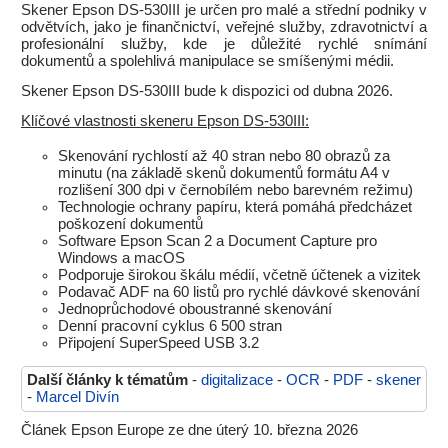
Skener Epson DS-530III je určen pro malé a střední podniky v
odvětvích, jako je finančnictví, veřejné služby, zdravotnictví a
profesionální služby, kde je důležité rychlé snímání
dokumentů a spolehlivá manipulace se smíšenými médii.
Skener Epson DS-530III bude k dispozici od dubna 2026.
Klíčové vlastnosti skeneru Epson DS-530III:
Skenování rychlostí až 40 stran nebo 80 obrazů za
minutu (na základě skenů dokumentů formátu A4 v
rozlišení 300 dpi v černobílém nebo barevném režimu)
Technologie ochrany papíru, která pomáhá předcházet
poškození dokumentů
Software Epson Scan 2 a Document Capture pro
Windows a macOS
Podporuje širokou škálu médií, včetně účtenek a vizitek
Podavač ADF na 60 listů pro rychlé dávkové skenování
Jednoprůchodové oboustranné skenování
Denní pracovní cyklus 6 500 stran
Připojení SuperSpeed USB 3.2
Další články k tématům
-
digitalizace
-
OCR
-
PDF
-
skener
-
Marcel Divín
Článek Epson Europe ze dne úterý 10. března 2026