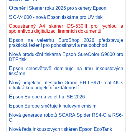
O
cenění Skener roku 2026 pro skenery Epson
S
C-V4000 - nová Epson tiskárna pro UV tisk
Oboustranný A4 skener DS-530III pro rychlou a
spolehlivou digitalizaci firemních dokumentů
E
pson na veletrhu EuroShop 2026 představuje
praktická řešení pro pohostinství a maloobchod
N
ová produkční tiskárna Epson SureColor G9000 pro
DTF tisk
E
pson celosvětově dominuje na trhu inkoustových
tiskáren
N
ový projektor Lifestudio Grand EH-LS970 real 4K s
ultrakrátkou projekční vzdáleností
E
pson Europe na veletrhu ISE 2026
E
pson Europe směřuje k nulovým emisím
N
ová generace robotů SCARA Spider RS4-C a RS6-
C
N
ová řada inkoustových tiskáren Epson EcoTank