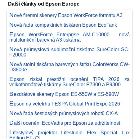
Další články od Epson Europe
N
ové firemní skenery Epson WorkForce formátu A3
N
ová řada kompaktních tiskáren Epson EcoTank
E
pson WorkForce Enterprise AM-C10000 - nová
multifunkční barevná A3 tiskárna
N
ová průmyslová sublimační tiskárna SureColor SC-
F20000
N
ová stolní tiskárna barevných štítků ColorWorks CW-
D3800e
E
pson získal prestižní ocenění TIPA 2026 za
velkoformátové tiskárny SureColor P7300 a P9300
B
ezdrátové skenery Epson ES-550W a ES-590W
E
pson na veletrhu FESPA Global Print Expo 2026
N
ová řada šestiosých průmyslových robotů CX-A
D
alší ocenění EcoVadis pro Epson za udržitelnost
L
ifestylový projektor Lifestudio Flex Special Lux
Edition EF-73