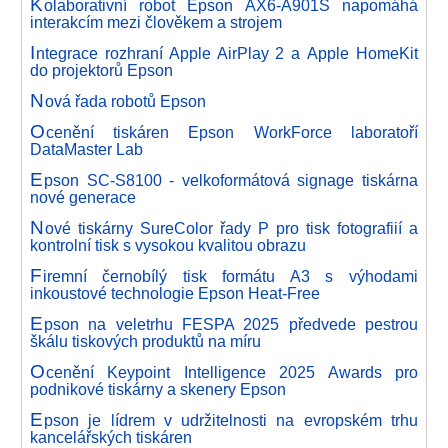
K
olaborativní robot Epson AX6-A901S napomáhá
interakcím mezi člověkem a strojem
I
ntegrace rozhraní Apple AirPlay 2 a Apple HomeKit
do projektorů Epson
N
ová řada robotů Epson
O
cenění tiskáren Epson WorkForce laboratoří
DataMaster Lab
E
pson SC-S8100 - velkoformátová signage tiskárna
nové generace
N
ové tiskárny SureColor řady P pro tisk fotografiií a
kontrolní tisk s vysokou kvalitou obrazu
F
iremní černobílý tisk formátu A3 s výhodami
inkoustové technologie Epson Heat-Free
E
pson na veletrhu FESPA 2025 předvede pestrou
škálu tiskových produktů na míru
O
cenění Keypoint Intelligence 2025 Awards pro
podnikové tiskárny a skenery Epson
E
pson je lídrem v udržitelnosti na evropském trhu
kancelářských tiskáren