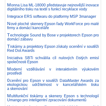
M
onna Lisa ML-18000 představuje nejnovější inovace
digitálního tisku na textil s funkcí recyklace vody
I
ntegrace ERS softwaru do platformy MSP 3manager
N
ové ploché skenery Epson řady WorkForce pro malé
firmy a domácí kanceláře
T
echnologie Sound by Bose v projektorech Epson pro
domácí zábavu
T
iskárny a projektory Epson získaly ocenění v soutěži
Red Dot Awards
I
niciativa SBTi schválila cíl nulových čistých emisí
společnosti Epson
M
oderní vzdělávání v interaktivním výukovém
prostředí
0
cenění pro Epson v soutěži DataMaster Awards za
ekologickou udržitelnost v kancelářském tisku
a skenování
M
ultifunkční tiskárny a skenery Epson s technologií
Umango pro inteligentní zpracování dokumentů