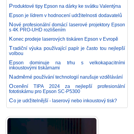
P
roduktové tipy Epson na dárky ke svátku Valentýna
E
pson je lídrem v hodnocení udržitelnosti dodavatelů
N
ové profesionální domácí laserové projektory Epson
s 4K PRO-UHD rozlišením
K
onec prodeje laserových tiskáren Epson v Evropě
T
radiční výuka používající papír je často tou nejlepší
volbou
E
pson dominuje na trhu s velkokapacitními
inkoustovými tiskárnami
N
adměrné používání technologií narušuje vzdělávání
O
cenění TIPA 2024 za nejlepší profesionální
fototiskárnu pro Epson SC-P5300
C
o je udržitelnější - laserový nebo inkoustový tisk?