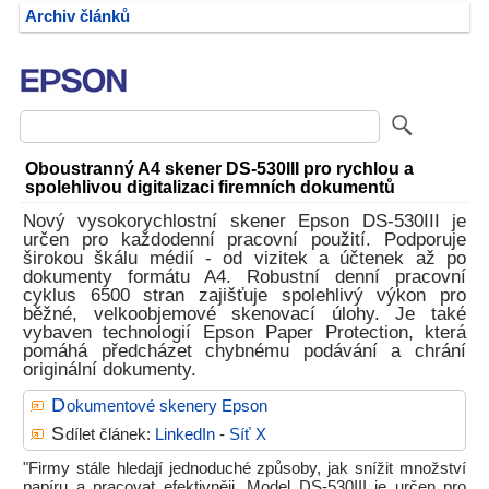
Archiv článků
Oboustranný A4 skener DS-530III pro rychlou a
spolehlivou digitalizaci firemních dokumentů
Nový vysokorychlostní skener Epson DS-530III je
určen pro každodenní pracovní použití. Podporuje
širokou škálu médií - od vizitek a účtenek až po
dokumenty formátu A4. Robustní denní pracovní
cyklus 6500 stran zajišťuje spolehlivý výkon pro
běžné, velkoobjemové skenovací úlohy. Je také
vybaven technologií Epson Paper Protection, která
pomáhá předcházet chybnému podávání a chrání
originální dokumenty.
D
okumentové skenery Epson
S
dílet článek:
LinkedIn
-
Síť X
"Firmy stále hledají jednoduché způsoby, jak snížit množství
papíru a pracovat efektivněji. Model DS-530III je určen pro