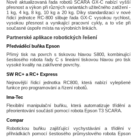
Nově aktualizovaná řada robotů SCARA GX-C nabízí vyšší
přesnost a výkon při různých variantách užitečného zatížení -
1 kg, 4 kg, 8 kg, 10 kg a 20 kg. Díky standardizaci v nové
řídicí jednotce RC-800 slibuje řada GX-C vysokou rychlost,
vysokou přesnost a vynikající pracovní cykly, a to vše při
současné úspoře místa na výrobních linkách.
Partnerské aplikace robotických řešení
Předváděcí buňka Epson
Přímý tisk na povrch s tiskovou hlavou S800, kombinující
šestiosého robota řady C s lineární tiskovou hlavou pro tisk
vysoké kvality na zakřivené povrchy.
SW RC+ a RC+ Express
Nejnovější řídicí jednotka RC800, která nabízí vylepšené
funkce pro programování a řízení robotů.
Ima-Tec
Flexibilní manipulační buňku, která automatizuje třídění a
přeorientování součástí pomocí robota Epson T3 SCARA.
Compar
Robotickou buňku zajišťující vychystávání a třídění v
přihrádkách pomocí šestiosého průmyslového robota Epson