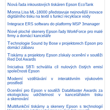
N
ová řada inkoustových tiskáren Epson EcoTank
M
onna Lisa ML-18000 představuje nejnovější inovace
digitálního tisku na textil s funkcí recyklace vody
I
ntegrace ERS softwaru do platformy MSP 3manager
N
ové ploché skenery Epson řady WorkForce pro malé
firmy a domácí kanceláře
T
echnologie Sound by Bose v projektorech Epson pro
domácí zábavu
T
iskárny a projektory Epson získaly ocenění v soutěži
Red Dot Awards
I
niciativa SBTi schválila cíl nulových čistých emisí
společnosti Epson
M
oderní vzdělávání v interaktivním výukovém
prostředí
0
cenění pro Epson v soutěži DataMaster Awards za
ekologickou udržitelnost v kancelářském tisku
a skenování
M
ultifunkční tiskárny a skenery Epson s technologií