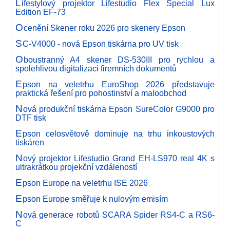
L
ifestylový projektor Lifestudio Flex Special Lux
Edition EF-73
O
cenění Skener roku 2026 pro skenery Epson
S
C-V4000 - nová Epson tiskárna pro UV tisk
O
boustranný A4 skener DS-530III pro rychlou a
spolehlivou digitalizaci firemních dokumentů
E
pson na veletrhu EuroShop 2026 představuje
praktická řešení pro pohostinství a maloobchod
N
ová produkční tiskárna Epson SureColor G9000 pro
DTF tisk
E
pson celosvětově dominuje na trhu inkoustových
tiskáren
N
ový projektor Lifestudio Grand EH-LS970 real 4K s
ultrakrátkou projekční vzdáleností
E
pson Europe na veletrhu ISE 2026
E
pson Europe směřuje k nulovým emisím
N
ová generace robotů SCARA Spider RS4-C a RS6-
C