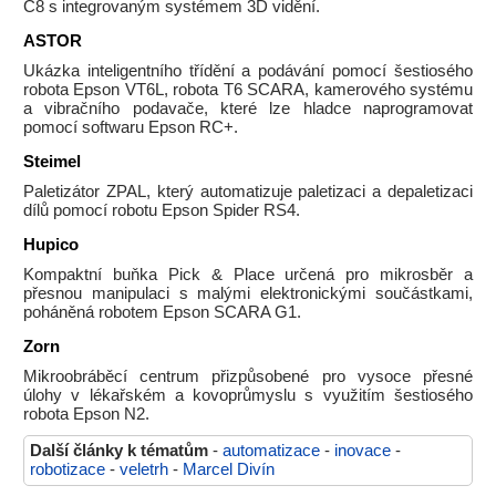
C8 s integrovaným systémem 3D vidění.
ASTOR
Ukázka inteligentního třídění a podávání pomocí šestiosého
robota Epson VT6L, robota T6 SCARA, kamerového systému
a vibračního podavače, které lze hladce naprogramovat
pomocí softwaru Epson RC+.
Steimel
Paletizátor ZPAL, který automatizuje paletizaci a depaletizaci
dílů pomocí robotu Epson Spider RS4.
Hupico
Kompaktní buňka Pick & Place určená pro mikrosběr a
přesnou manipulaci s malými elektronickými součástkami,
poháněná robotem Epson SCARA G1.
Zorn
Mikroobráběcí centrum přizpůsobené pro vysoce přesné
úlohy v lékařském a kovoprůmyslu s využitím šestiosého
robota Epson N2.
Další články k tématům
-
automatizace
-
inovace
-
robotizace
-
veletrh
-
Marcel Divín