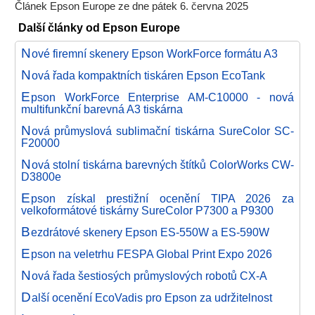
Článek Epson Europe ze dne pátek 6. června 2025
Další články od Epson Europe
N
ové firemní skenery Epson WorkForce formátu A3
N
ová řada kompaktních tiskáren Epson EcoTank
E
pson WorkForce Enterprise AM-C10000 - nová
multifunkční barevná A3 tiskárna
N
ová průmyslová sublimační tiskárna SureColor SC-
F20000
N
ová stolní tiskárna barevných štítků ColorWorks CW-
D3800e
E
pson získal prestižní ocenění TIPA 2026 za
velkoformátové tiskárny SureColor P7300 a P9300
B
ezdrátové skenery Epson ES-550W a ES-590W
E
pson na veletrhu FESPA Global Print Expo 2026
N
ová řada šestiosých průmyslových robotů CX-A
D
alší ocenění EcoVadis pro Epson za udržitelnost