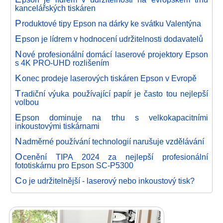
kancelářských tiskáren
P
roduktové tipy Epson na dárky ke svátku Valentýna
E
pson je lídrem v hodnocení udržitelnosti dodavatelů
N
ové profesionální domácí laserové projektory Epson
s 4K PRO-UHD rozlišením
K
onec prodeje laserových tiskáren Epson v Evropě
T
radiční výuka používající papír je často tou nejlepší
volbou
E
pson dominuje na trhu s velkokapacitními
inkoustovými tiskárnami
N
adměrné používání technologií narušuje vzdělávání
O
cenění TIPA 2024 za nejlepší profesionální
fototiskárnu pro Epson SC-P5300
C
o je udržitelnější - laserový nebo inkoustový tisk?