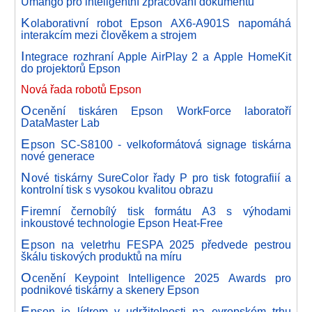
Umango pro inteligentní zpracování dokumentů
K
olaborativní robot Epson AX6-A901S napomáhá
interakcím mezi člověkem a strojem
I
ntegrace rozhraní Apple AirPlay 2 a Apple HomeKit
do projektorů Epson
Nová řada robotů Epson
O
cenění tiskáren Epson WorkForce laboratoří
DataMaster Lab
E
pson SC-S8100 - velkoformátová signage tiskárna
nové generace
N
ové tiskárny SureColor řady P pro tisk fotografiií a
kontrolní tisk s vysokou kvalitou obrazu
F
iremní černobílý tisk formátu A3 s výhodami
inkoustové technologie Epson Heat-Free
E
pson na veletrhu FESPA 2025 předvede pestrou
škálu tiskových produktů na míru
O
cenění Keypoint Intelligence 2025 Awards pro
podnikové tiskárny a skenery Epson
E
pson je lídrem v udržitelnosti na evropském trhu