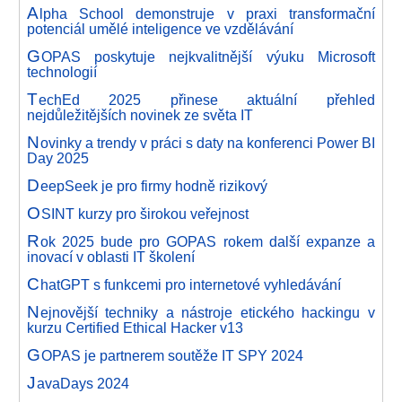
A
lpha School demonstruje v praxi transformační
potenciál umělé inteligence ve vzdělávání
G
OPAS poskytuje nejkvalitnější výuku Microsoft
technologií
T
echEd 2025 přinese aktuální přehled
nejdůležitějších novinek ze světa IT
N
ovinky a trendy v práci s daty na konferenci Power BI
Day 2025
D
eepSeek je pro firmy hodně rizikový
O
SINT kurzy pro širokou veřejnost
R
ok 2025 bude pro GOPAS rokem další expanze a
inovací v oblasti IT školení
C
hatGPT s funkcemi pro internetové vyhledávání
N
ejnovější techniky a nástroje etického hackingu v
kurzu Certified Ethical Hacker v13
G
OPAS je partnerem soutěže IT SPY 2024
J
avaDays 2024