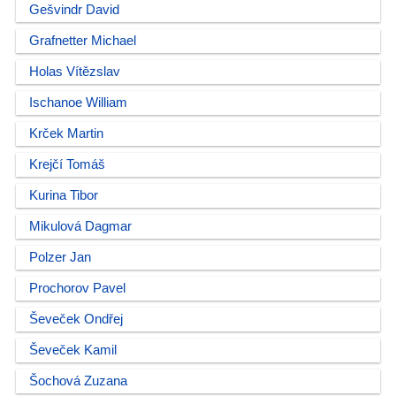
Gešvindr David
Grafnetter Michael
Holas Vítězslav
Ischanoe William
Krček Martin
Krejčí Tomáš
Kurina Tibor
Mikulová Dagmar
Polzer Jan
Prochorov Pavel
Ševeček Ondřej
Ševeček Kamil
Šochová Zuzana