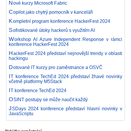
N
ové kurzy Microsoft Fabric
C
opilot jako chytrý pomocník v kanceláři
K
ompletní program konference HackerFest 2024
S
ofistikované útoky hackerů s využitím AI
W
orkshop AI Azure Independent Response v rámci
konference HackerFest 2024
H
ackerFest 2024 představí nejnovější trendy v oblasti
hackingu
D
otované IT kurzy pro zaměstnance a OSVČ
I
T konference TechEd 2024 představí žhavé novinky
včetně platformy M5Stack
I
T konference TechEd 2024
O
SINT postupy se může naučit každý
J
SDays 2024 konference představí hlavní novinky v
JavaScriptu