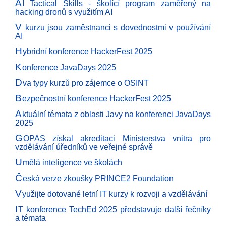
A
I Tactical Skills - školící program zaměřený na
hacking dronů s využitím AI
V
kurzu jsou zaměstnanci s dovednostmi v používání
AI
H
ybridní konference HackerFest 2025
K
onference JavaDays 2025
D
va typy kurzů pro zájemce o OSINT
B
ezpečnostní konference HackerFest 2025
A
ktuální témata z oblasti Javy na konferenci JavaDays
2025
G
OPAS získal akreditaci Ministerstva vnitra pro
vzdělávání úředníků ve veřejné správě
U
mělá inteligence ve školách
Č
eská verze zkoušky PRINCE2 Foundation
V
yužijte dotované letní IT kurzy k rozvoji a vzdělávání
I
T konference TechEd 2025 představuje další řečníky
a témata