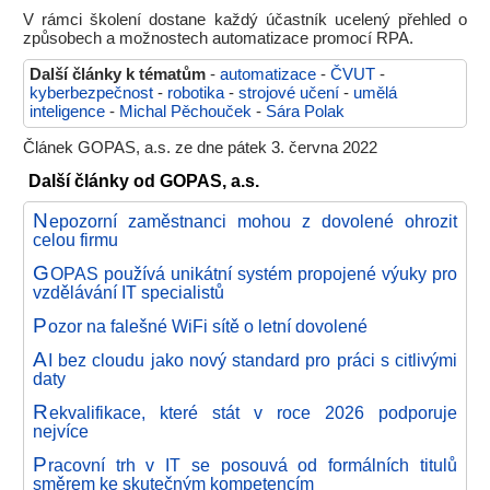
V rámci školení dostane každý účastník ucelený přehled o
způsobech a možnostech automatizace promocí RPA.
Další články k tématům
-
automatizace
-
ČVUT
-
kyberbezpečnost
-
robotika
-
strojové učení
-
umělá
inteligence
-
Michal Pěchouček
-
Sára Polak
Článek GOPAS, a.s. ze dne pátek 3. června 2022
Další články od GOPAS, a.s.
N
epozorní zaměstnanci mohou z dovolené ohrozit
celou firmu
G
OPAS používá unikátní systém propojené výuky pro
vzdělávání IT specialistů
P
ozor na falešné WiFi sítě o letní dovolené
A
I bez cloudu jako nový standard pro práci s citlivými
daty
R
ekvalifikace, které stát v roce 2026 podporuje
nejvíce
P
racovní trh v IT se posouvá od formálních titulů
směrem ke skutečným kompetencím