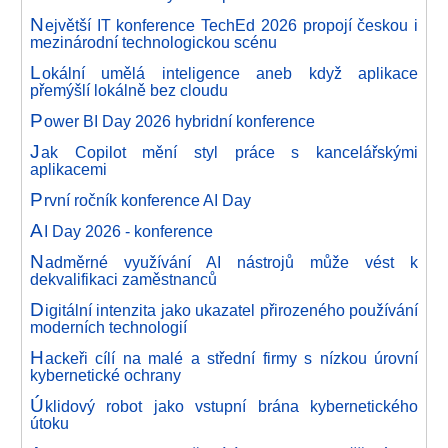
N
ejvětší IT konference TechEd 2026 propojí českou i
mezinárodní technologickou scénu
L
okální umělá inteligence aneb když aplikace
přemýšlí lokálně bez cloudu
P
ower BI Day 2026 hybridní konference
J
ak Copilot mění styl práce s kancelářskými
aplikacemi
P
rvní ročník konference AI Day
A
I Day 2026 - konference
N
adměrné využívání AI nástrojů může vést k
dekvalifikaci zaměstnanců
D
igitální intenzita jako ukazatel přirozeného používání
moderních technologií
H
ackeři cílí na malé a střední firmy s nízkou úrovní
kybernetické ochrany
Ú
klidový robot jako vstupní brána kybernetického
útoku