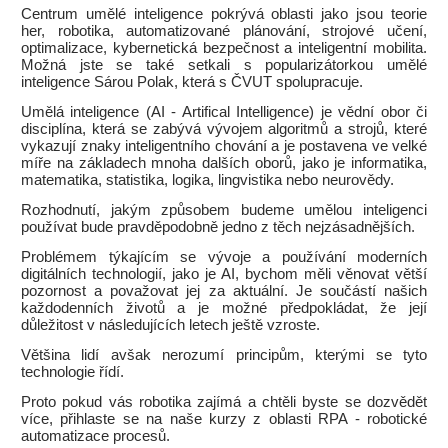
Centrum umělé inteligence pokrývá oblasti jako jsou teorie
her, robotika, automatizované plánování, strojové učení,
optimalizace, kybernetická bezpečnost a inteligentní mobilita.
Možná jste se také setkali s popularizátorkou umělé
inteligence Sárou Polak, která s ČVUT spolupracuje.
Umělá inteligence (AI - Artifical Intelligence) je vědní obor či
disciplína, která se zabývá vývojem algoritmů a strojů, které
vykazují znaky inteligentního chování a je postavena ve velké
míře na základech mnoha dalších oborů, jako je informatika,
matematika, statistika, logika, lingvistika nebo neurovědy.
Rozhodnutí, jakým způsobem budeme umělou inteligenci
používat bude pravděpodobně jedno z těch nejzásadnějších.
Problémem týkajícím se vývoje a používání moderních
digitálních technologií, jako je AI, bychom měli věnovat větší
pozornost a považovat jej za aktuální. Je součástí našich
každodenních životů a je možné předpokládat, že její
důležitost v následujících letech ještě vzroste.
Většina lidí avšak nerozumí principům, kterými se tyto
technologie řídí.
Proto pokud vás robotika zajímá a chtěli byste se dozvědět
více, přihlaste se na naše kurzy z oblasti RPA - robotické
automatizace procesů.