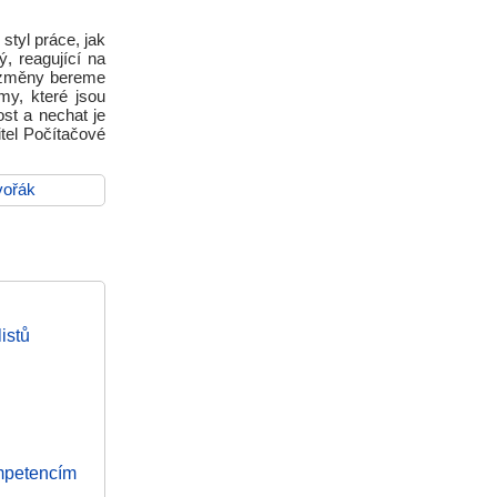
styl práce, jak
, reagující na
 změny bereme
my, které jsou
st a nechat je
itel Počítačové
vořák
istů
ompetencím