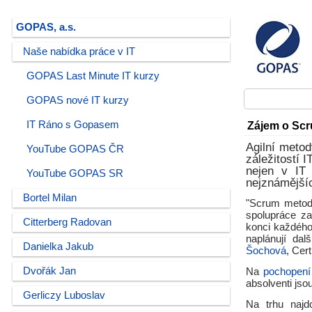
GOPAS, a.s.
Naše nabídka práce v IT
GOPAS Last Minute IT kurzy
GOPAS nové IT kurzy
IT Ráno s Gopasem
Zájem o Scr
Agilní metod
YouTube GOPAS ČR
záležitostí 
nejen v IT 
YouTube GOPAS SR
nejznámějšíc
Bortel Milan
"Scrum metoda
spolupráce z
Citterberg Radovan
konci každého
naplánují da
Danielka Jakub
Šochová
, Cer
Dvořák Jan
Na
pochopení
absolventi jso
Gerliczy Luboslav
Na trhu najdo