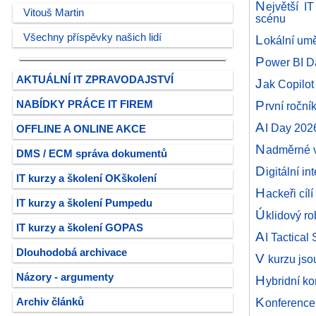
N
ejvětší I
Vitouš Martin
scénu
Všechny příspěvky našich lidí
L
okální umě
P
ower BI D
AKTUÁLNÍ IT ZPRAVODAJSTVÍ
J
ak Copilot
P
NABÍDKY PRÁCE IT FIREM
rvní roční
A
I Day 202
OFFLINE A ONLINE AKCE
N
adměrné v
DMS / ECM správa dokumentů
D
igitální i
IT kurzy a školení OKškolení
H
ackeři cíl
IT kurzy a školení Pumpedu
Ú
klidový r
IT kurzy a školení GOPAS
A
I Tactical
Dlouhodobá archivace
V
kurzu jso
Názory - argumenty
H
ybridní k
K
Archiv článků
onferenc