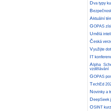
D
va typy k
B
ezpečnost
A
ktuální t
G
OPAS získ
U
mělá inte
Č
eská ver
V
yužijte do
I
T konferen
A
lpha Scho
vzdělávání
G
OPAS posk
T
echEd 2025
N
ovinky a 
D
eepSeek j
O
SINT kurz