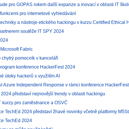
ude pro GOPAS rokem další expanze a inovací v oblasti IT škol
funkcemi pro internetové vyhledávání
techniky a nástroje etického hackingu v kurzu Certified Ethical
partnerem soutěže IT SPY 2024
2024
 Microsoft Fabric
o chytrý pomocník v kanceláři
program konference HackerFest 2024
né útoky hackerů s využitím AI
AI Azure Independent Response v rámci konference HackerFes
 2024 představí nejnovější trendy v oblasti hackingu
T kurzy pro zaměstnance a OSVČ
ce TechEd 2024 představí žhavé novinky včetně platformy M5S
ce TechEd 2024