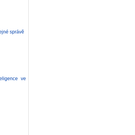
řejné správě
eligence ve