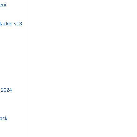
ení
 Hacker v13
t 2024
tack