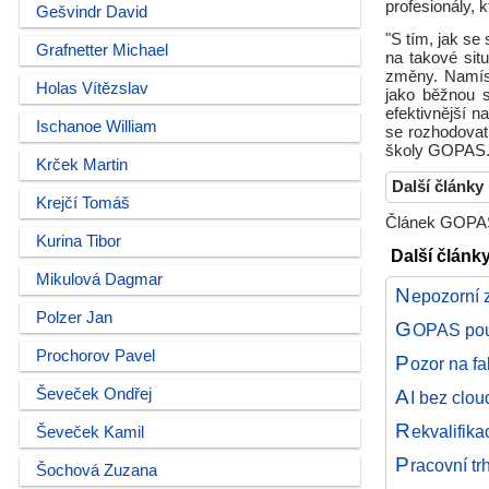
profesionály, kt
Gešvindr David
"S tím, jak se
Grafnetter Michael
na takové sit
změny. Namís
Holas Vítězslav
jako běžnou s
efektivnější 
Ischanoe William
se rozhodovat
školy GOPAS
Krček Martin
Další články
Krejčí Tomáš
Článek GOPAS,
Kurina Tibor
Další článk
Mikulová Dagmar
N
epozorní 
Polzer Jan
G
OPAS použ
Prochorov Pavel
P
ozor na fa
A
Ševeček Ondřej
I bez clou
R
ekvalifika
Ševeček Kamil
P
racovní t
Šochová Zuzana