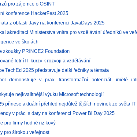
urzů pro zájemce o OSINT
ní konference HackerFest 2025
émata z oblasti Javy na konferenci JavaDays 2025
al akreditaci Ministerstva vnitra pro vzdělávání úředníků ve ve
ligence ve školách
ze zkoušky PRINCE2 Foundation
tované letní IT kurzy k rozvoji a vzdělávání
ce TechEd 2025 představuje další řečníky a témata
ol demonstruje v praxi transformační potenciál umělé int
ytuje nejkvalitnější výuku Microsoft technologií
 přinese aktuální přehled nejdůležitějších novinek ze světa IT
trendy v práci s daty na konferenci Power BI Day 2025
e pro firmy hodně rizikový
y pro širokou veřejnost