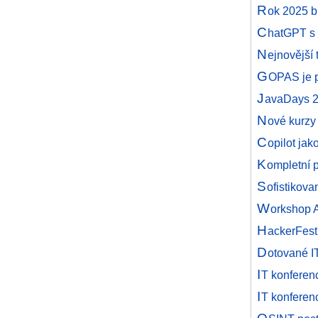
R
ok 2025 b
C
hatGPT s 
N
ejnovější 
G
OPAS je 
J
avaDays 
N
ové kurzy
C
opilot jak
K
ompletní 
S
ofistikova
W
orkshop 
H
ackerFest
D
otované I
I
T konferen
I
T konferen