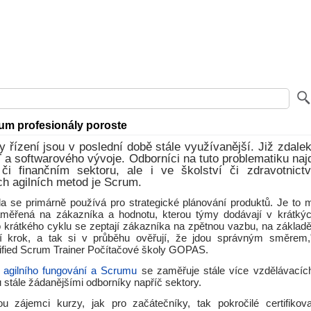
um profesionály poroste
y řízení jsou v poslední době stále využívanější. Již zdalek
IT a softwarového vývoje. Odborníci na tuto problematiku naj
či finančním sektoru, ale i ve školství či zdravotnict
h agilních metod je Scrum.
 se primárně používá pro strategické plánování produktů. Je to
aměřená na zákazníka a hodnotu, kterou týmy dodávají v krátkýc
 krátkého cyklu se zeptají zákazníka na zpětnou vazbu, na základě 
lší krok, a tak si v průběhu ověřují, že jdou správným směrem
tified Scrum Trainer Počítačové školy GOPAS.
 agilního fungování a Scrumu
se zaměřuje stále více vzdělávacích
u stále žádanějšími odborníky napříč sektory.
u zájemci kurzy, jak pro začátečníky, tak pokročilé certifiko