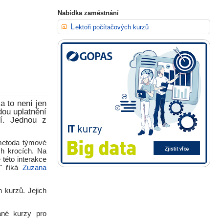
Nabídka zaměstnání
Lektoři počítačových kurzů
a to není jen
dou uplatnění
ví. Jednou z
 metoda týmové
h krocích. Na
této interakce
," říká
Zuzana
 kurzů. Jejich
vané kurzy pro