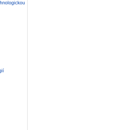
hnologickou
ií