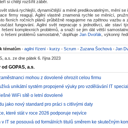
eří si chtějí rozšířit záběr.
 svět stává rychlejší, dynamičtější a méně predikovatelným, mění se i 
uace firmy reagují. Agilní vlastně znamená rychle se měnící, pružný
to fixních ročních plánů průběžně reagujeme na zpětnou vazbu a
oučást fungování. Agilní svět nepracuje s jednotlivci, ale staví tý
na řešení komplexních problémů, a snaží se jim dát větší samostatno
 o řešení problémů samostatně," doplňuje
Jan Dvořák
, výkonný řed
.
 k tématům
-
agilní řízení
-
kurzy
-
Scrum
-
Zuzana Šochová
-
Jan D
 a.s. ze dne pátek 6. října 2023
y od GOPAS, a.s.
zaměstnanci mohou z dovolené ohrozit celou firmu
ívá unikátní systém propojené výuky pro vzdělávání IT special
lešné WiFi sítě o letní dovolené
du jako nový standard pro práci s citlivými daty
ce, které stát v roce 2026 podporuje nejvíce
rh v IT se posouvá od formálních titulů směrem ke skutečným k