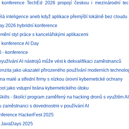
T konference TechEd 2026 propojí českou i mezinárodní tec
lá inteligence aneb když aplikace přemýšlí lokálně bez cloudu
ay 2026 hybridní konference
 mění styl práce s kancelářskými aplikacemi
k konference AI Day
6 - konference
yužívání AI nástrojů může vést k dekvalifikaci zaměstnanců
ntenzita jako ukazatel přirozeného používání moderních technolog
í na malé a střední firmy s nízkou úrovní kybernetické ochrany
obot jako vstupní brána kybernetického útoku
 Skills - školící program zaměřený na hacking dronů s využitím AI
u zaměstnanci s dovednostmi v používání AI
onference HackerFest 2025
e JavaDays 2025