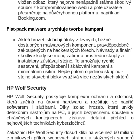
vložen odkaz, který nejprve nenápadně stáhne škodlivý
soubor z kompromitovaného webu a poté uživatele
přesměruje na důvěryhodnou platformu, například
Booking.com.
Flat-pack malware urychluje tvorbu kampaní
Aktéři hrozeb skládají útoky z levných, běžně
dostupných malwarových komponent, pravděpodobně
zakoupených na hackerských fórech. Návnady a finální
škodlivé kódy se mění, zatímco prostřední skripty a
instalátory zůstávají stejné. To umožňuje rychlé
sestavení, přizpůsobení i škálování kampaní s
minimálním úsilím. Nejde přitom o jedinou skupinu -
stejné stavební bloky využívá více nezávislých aktérů.
HP Wolf Security
HP Wolf Security poskytuje komplexní ochranu a odolnost,
která začíná na úrovni hardwaru a rozšiřuje se napříč
softwarem i službami. Díky izolaci hrozeb, které unikly
detekčním nástrojům na PC, a jejich bezpečnému spuštění v
chráněných kontejnerech, získává detailní přehled o
nejnovějších technikách kyberzločinců.
Zákazníci HP Wolf Security dosud klikli na více než 60 miliard
e-mailových příloh, webových stránek a stažených souborů