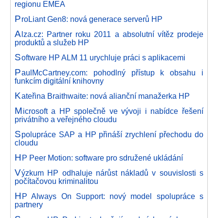
regionu EMEA
P
roLiant Gen8: nová generace serverů HP
A
lza.cz: Partner roku 2011 a absolutní vítěz prodeje
produktů a služeb HP
S
oftware HP ALM 11 urychluje práci s aplikacemi
P
aulMcCartney.com: pohodlný přístup k obsahu i
funkcím digitální knihovny
K
ateřina Braithwaite: nová alianční manažerka HP
M
icrosoft a HP společně ve vývoji i nabídce řešení
privátního a veřejného cloudu
S
polupráce SAP a HP přináší zrychlení přechodu do
cloudu
H
P Peer Motion: software pro sdružené ukládání
V
ýzkum HP odhaluje nárůst nákladů v souvislosti s
počítačovou kriminalitou
H
P Always On Support: nový model spolupráce s
partnery