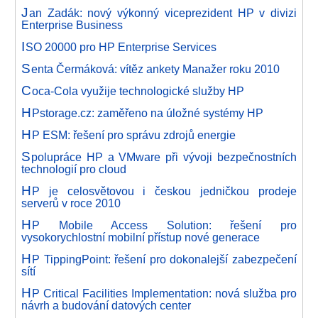
J
an Zadák: nový výkonný viceprezident HP v divizi
Enterprise Business
I
SO 20000 pro HP Enterprise Services
S
enta Čermáková: vítěz ankety Manažer roku 2010
C
oca-Cola využije technologické služby HP
H
Pstorage.cz: zaměřeno na úložné systémy HP
H
P ESM: řešení pro správu zdrojů energie
S
polupráce HP a VMware při vývoji bezpečnostních
technologií pro cloud
H
P je celosvětovou i českou jedničkou prodeje
serverů v roce 2010
H
P Mobile Access Solution: řešení pro
vysokorychlostní mobilní přístup nové generace
H
P TippingPoint: řešení pro dokonalejší zabezpečení
sítí
H
P Critical Facilities Implementation: nová služba pro
návrh a budování datových center