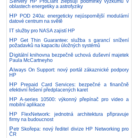
S
ervery HP ProLiant zlepšují podmínky výzkumu v
oblastech energetiky a astrofyziky
H
P POD 240a: energeticky nejúspornější modulární
datové centrum na světě
I
T služby pro NASA zajistí HP
H
P Get Thin Guarantee: služba s garancí snížení
požadavků na kapacitu úložných systémů
D
igitální knihovna bezpečně uchová duševní majetek
Paula McCartneyho
A
lways On Support: nový portál zákaznické podpory
HP
H
P Prepaid Card Services: bezpečné a finančně
efektivní řešení předplacených karet
H
P A-series 10500: výkonný přepínač pro video a
mobilní aplikace
H
P FlexNetwork: jednotná architektura připravuje
firmy na budoucnost
P
etr Skořepa: nový ředitel divize HP Networking pro
ČR