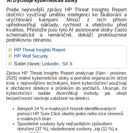
AI zrychluje kybernetické útoky
Podle nejnovější zprávy HP Threat Insights Report
útočníci využívají umělou inteligenci ke škálování a
urychlování kampaní. Mnozí z nich přitom
upřednostňují náklady, rychlost a efektivitu před
kvalitou. Přestože jsou tyto AI asistované útoky často
schematické a nenáročné, dokáží proklouznout
podnikovou obranou.
H
P Threat Insights Report
H
P Wolf Security
S
dílet článek:
LinkedIn
-
Síť X
Zpráva HP Threat Insights Report analyzuje (říjen - prosinec
2025) reálné kybernetické útoky a pomáhá organizacím držet
krok s nejnovějšími technikami, které kyberzločinci používají
k obcházení detekce a průnikům do počítačů. Ukazuje, že
kyberzločinci nadále diverzifikují metody, jak obejít
bezpečnostní nástroje založené na detekci.
Alespoň 14 % e-mailových hrozeb identifikovaných
pomocí HP Sure Click obešlo jeden nebo více skenerů
e-mailových bran
Spustitelné soubory byly nejčastějším způsobem
doručení (37 %), následované soubory .zip (11 %) a