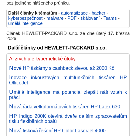
bez jediného hlášeného průniku.
Další články k tématům
-
automatizace
-
hacker
-
kyberbezpečnost
-
malware
-
PDF
-
škálování
-
Teams
-
umělá inteligence
Článek HEWLETT-PACKARD s.r.o. ze dne úterý 17. března
2026
Další články od HEWLETT-PACKARD s.r.o.
AI zrychluje kybernetické útoky
N
ové HP tiskárny s cashback slevou až 2000 Kč
I
novace inkoustových multifunkčních tiskáren HP
OfficeJet
U
mělá inteligence má potenciál zlepšit náš vztah k
práci
N
ová řada velkoformátových tiskáren HP Latex 630
H
P Indigo 200K otevírá dveře dalším zpracovatelům
tisku flexibilních obalů
N
ová tisková řešení HP Color LaserJet 4000