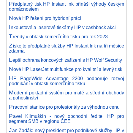
P
ředplatný tisk HP Instant Ink přináší výhody českým
domácnostem
N
ová HP řešení pro hybridní práci
I
nkoustové a laserové tiskárny HP v cashback akci
T
rendy v oblasti komerčního tisku pro rok 2023
Z
ískejte předplatné služby HP Instant Ink na tři měsíce
zdarma
L
epší ochrana koncových zařízení s HP Wolf Security
N
ové HP LaserJet multifunkce pro kvalitní a levný tisk
H
P PageWide Advantage 2200 podporuje rozvoj
podnikání v oblasti komerčního tisku
M
oderní pokladní systém pro malé a střední obchody
a pohostinství
P
racovní stanice pro profesionály za výhodnou cenu
P
avel Klimuškin - nový obchodní ředitel HP pro
segment SMB v regionu CEE
J
an Zadák: nový president pro podnikové služby HP v