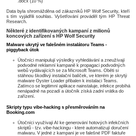
.docx (10 %)
Data byla shromážděna od zákazníků HP Wolf Security, kteří
s tím vyjádřili souhlas. Vyšetřování prováděl tým HP Threat
Research.
Některé z identifikovaných kampaní z milionů
koncových zařízení s HP Wolf Security
Malware ukrytý ve falešném instalátoru Teams -
piggyback útok
Útočníci manipulují výsledky vyhledávání a zneužívají
podvodné reklamní kampaně k propagaci podvodných
webů vydávajících se za Microsoft Teams. Oběti si
stáhnou škodlivý instalační balíček, ve kterém je skrytý
malware Oyster Loader přibalen k instalaci Teams.
Zatímco se legitimní aplikace nainstaluje, infekce probíhá
nenápadně na pozadí a útočník získá zadní vrátka do
zařízení.
Skripty typu vibe-hacking s přesměrováním na
Booking.com
Útočníci využívají AI ke generování hotových infekčních
skriptů - tzv. vibe-hackingu - které automatizují doručení
malwaru. V jedné z kampaní je ve falešné PDF faktuře