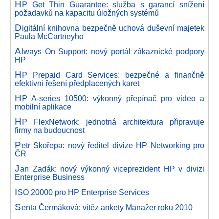
H
P Get Thin Guarantee: služba s garancí snížení
požadavků na kapacitu úložných systémů
D
igitální knihovna bezpečně uchová duševní majetek
Paula McCartneyho
A
lways On Support: nový portál zákaznické podpory
HP
H
P Prepaid Card Services: bezpečné a finančně
efektivní řešení předplacených karet
H
P A-series 10500: výkonný přepínač pro video a
mobilní aplikace
H
P FlexNetwork: jednotná architektura připravuje
firmy na budoucnost
P
etr Skořepa: nový ředitel divize HP Networking pro
ČR
J
an Zadák: nový výkonný viceprezident HP v divizi
Enterprise Business
I
SO 20000 pro HP Enterprise Services
S
enta Čermáková: vítěz ankety Manažer roku 2010