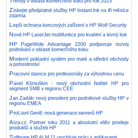
T
rendy v oblasti komerčního tisku pro rok 2023
Z
ískejte předplatné služby HP Instant Ink na tři měsíce
zdarma
L
epší ochrana koncových zařízení s HP Wolf Security
N
ové HP LaserJet multifunkce pro kvalitní a levný tisk
H
P PageWide Advantage 2200 podporuje rozvoj
podnikání v oblasti komerčního tisku
M
oderní pokladní systém pro malé a střední obchody
a pohostinství
P
racovní stanice pro profesionály za výhodnou cenu
P
avel Klimuškin - nový obchodní ředitel HP pro
segment SMB v regionu CEE
J
an Zadák: nový president pro podnikové služby HP v
regionu EMEA
P
roLiant Gen8: nová generace serverů HP
A
lza.cz: Partner roku 2011 a absolutní vítěz prodeje
produktů a služeb HP
S
oftware HP ALM 11 urychluje práci s aplikacemi