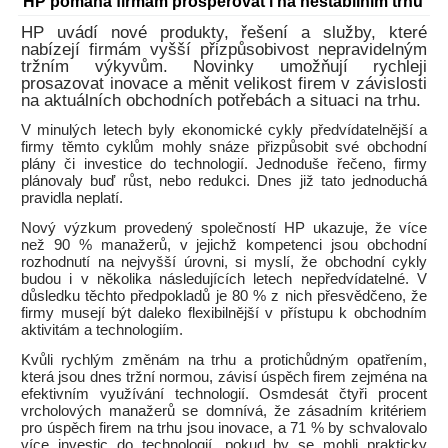
HP pomáhá firmám prosperovat i na nestabilním trhu
HP uvádí nové produkty, řešení a služby, které
nabízejí firmám vyšší přizpůsobivost nepravidelným
tržním výkyvům. Novinky umožňují rychleji
prosazovat inovace a měnit velikost firem v závislosti
na aktuálních obchodních potřebách a situaci na trhu.
V minulých letech byly ekonomické cykly předvídatelnější a
firmy těmto cyklům mohly snáze přizpůsobit své obchodní
plány či investice do technologií. Jednoduše řečeno, firmy
plánovaly buď růst, nebo redukci. Dnes již tato jednoduchá
pravidla neplatí.
Nový výzkum provedený společností HP ukazuje, že více
než 90 % manažerů, v jejichž kompetenci jsou obchodní
rozhodnutí na nejvyšší úrovni, si myslí, že obchodní cykly
budou i v několika následujících letech nepředvídatelné. V
důsledku těchto předpokladů je 80 % z nich přesvědčeno, že
firmy musejí být daleko flexibilnější v přístupu k obchodním
aktivitám a technologiím.
Kvůli rychlým změnám na trhu a protichůdným opatřením,
která jsou dnes tržní normou, závisí úspěch firem zejména na
efektivním využívání technologií. Osmdesát čtyři procent
vrcholových manažerů se domnívá, že zásadním kritériem
pro úspěch firem na trhu jsou inovace, a 71 % by schvalovalo
více investic do technologií, pokud by se mohli prakticky