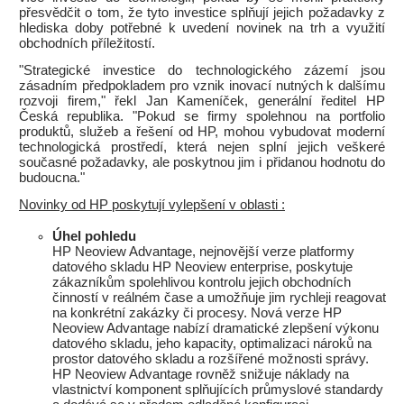
přesvědčit o tom, že tyto investice splňují jejich požadavky z
hlediska doby potřebné k uvedení novinek na trh a využití
obchodních příležitostí.
"Strategické investice do technologického zázemí jsou
zásadním předpokladem pro vznik inovací nutných k dalšímu
rozvoji firem," řekl Jan Kameníček, generální ředitel HP
Česká republika. "Pokud se firmy spolehnou na portfolio
produktů, služeb a řešení od HP, mohou vybudovat moderní
technologická prostředí, která nejen splní jejich veškeré
současné požadavky, ale poskytnou jim i přidanou hodnotu do
budoucna."
Novinky od HP poskytují vylepšení v oblasti :
Úhel pohledu
HP Neoview Advantage, nejnovější verze platformy
datového skladu HP Neoview enterprise, poskytuje
zákazníkům spolehlivou kontrolu jejich obchodních
činností v reálném čase a umožňuje jim rychleji reagovat
na konkrétní zakázky či procesy. Nová verze HP
Neoview Advantage nabízí dramatické zlepšení výkonu
datového skladu, jeho kapacity, optimalizaci nároků na
prostor datového skladu a rozšířené možnosti správy.
HP Neoview Advantage rovněž snižuje náklady na
vlastnictví komponent splňujících průmyslové standardy