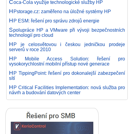
C
oca-Cola využije technologické služby HP
H
Pstorage.cz: zaměřeno na úložné systémy HP
H
P ESM: řešení pro správu zdrojů energie
S
polupráce HP a VMware při vývoji bezpečnostních
technologií pro cloud
H
P je celosvětovou i českou jedničkou prodeje
serverů v roce 2010
H
P Mobile Access Solution: řešení pro
vysokorychlostní mobilní přístup nové generace
H
P TippingPoint: řešení pro dokonalejší zabezpečení
sítí
H
P Critical Facilities Implementation: nová služba pro
návrh a budování datových center