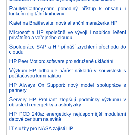
P
aulMcCartney.com: pohodlný přístup k obsahu i
funkcím digitální knihovny
K
ateřina Braithwaite: nová alianční manažerka HP
M
icrosoft a HP společně ve vývoji i nabídce řešení
privátního a veřejného cloudu
S
polupráce SAP a HP přináší zrychlení přechodu do
cloudu
H
P Peer Motion: software pro sdružené ukládání
V
ýzkum HP odhaluje nárůst nákladů v souvislosti s
počítačovou kriminalitou
H
P Always On Support: nový model spolupráce s
partnery
S
ervery HP ProLiant zlepšují podmínky výzkumu v
oblastech energetiky a astrofyziky
H
P POD 240a: energeticky nejúspornější modulární
datové centrum na světě
I
T služby pro NASA zajistí HP