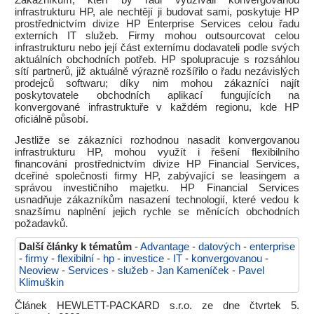
infrastrukturu HP, ale nechtějí ji budovat sami, poskytuje HP
prostřednictvím divize HP Enterprise Services celou řadu
externích IT služeb. Firmy mohou outsourcovat celou
infrastrukturu nebo její část externímu dodavateli podle svých
aktuálních obchodních potřeb. HP spolupracuje s rozsáhlou
sítí partnerů, již aktuálně výrazně rozšířilo o řadu nezávislých
prodejců softwaru; díky nim mohou zákazníci najít
poskytovatele obchodních aplikací fungujících na
konvergované infrastruktuře v každém regionu, kde HP
oficiálně působí.
Jestliže se zákazníci rozhodnou nasadit konvergovanou
infrastrukturu HP, mohou využít i řešení flexibilního
financování prostřednictvím divize HP Financial Services,
dceřiné společnosti firmy HP, zabývající se leasingem a
správou investičního majetku. HP Financial Services
usnadňuje zákazníkům nasazení technologií, které vedou k
snazšímu naplnění jejich rychle se měnících obchodních
požadavků.
Další články k tématům
-
Advantage
-
datových
-
enterprise
-
firmy
-
flexibilní
-
hp
-
investice
-
IT
-
konvergovanou
-
Neoview
-
Services
-
služeb
-
Jan Kameníček
-
Pavel
Klimuškin
Článek HEWLETT-PACKARD s.r.o. ze dne čtvrtek 5.