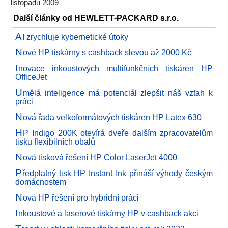
listopadu 2009
Další články od HEWLETT-PACKARD s.r.o.
A
I zrychluje kybernetické útoky
N
ové HP tiskárny s cashback slevou až 2000 Kč
I
novace inkoustových multifunkčních tiskáren HP
OfficeJet
U
mělá inteligence má potenciál zlepšit náš vztah k
práci
N
ová řada velkoformátových tiskáren HP Latex 630
H
P Indigo 200K otevírá dveře dalším zpracovatelům
tisku flexibilních obalů
N
ová tisková řešení HP Color LaserJet 4000
P
ředplatný tisk HP Instant Ink přináší výhody českým
domácnostem
N
ová HP řešení pro hybridní práci
I
nkoustové a laserové tiskárny HP v cashback akci