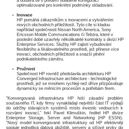
a dodává se v předem odladěné konfiguraci
optimalizované pro konkrétní podmínky skladování.
Inovace
HP pomáhá zákazníkům s inovacemi a vytvářením
nových obchodních příležitostí. Tyto cíle si kladou
například společnosti Nissan North America, Sony
Ericsson Mobile Communications či Telstra, které v
poslední době uzavřely několikaleté kontrakty s divizí HP
Enterprise Services. Služby HP zajistí vybudování
flexibilního a škálovatelného prostředí, jež přinese více
inovací, obchodních příležitostí a snazší plnění
podnikatelského záměru.
Pružnost
Společnost HP rovněž představila architekturu HP
Converged Infrastructure architecture - technologické
prostředí, jež se mnohem rychleji než dříve přizpůsobuje
dynamicky se měnícím procesům a potřebám firem.
"Konvergovaná infrastruktura HP řeší zásadní problém
současného IT, kdy firmy vynakládají největší část IT výdajů
do údržby stávajících systémů místo investic vedoucích k
rozvíjení inovací," řekl Pavel Klimuškin, ředitel HP divize
Enterprise Storage, Server and Networking (HP ESSN).
"Nový model konvergované infrastruktury od HP efektivněji
spojuje jednotlivá datová úložiště, servery a síťové prvky do