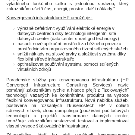
vyladěného funkčního celku s jednotnou správou, který
zákazníkům ušetří čas, energii, prostor i další náklady."
Konvergovaná infrastruktura HP umožňuje :
výrazně zefektivnit využívání elektrické energie v
datových centrech díky technologii inteligentní sítě
datových center (data center smart grid technology)
nasadit nové aplikační prostředí za běžného provozu
prostřednictvím organizovaného řízení sdílených služeb
snížit náklady na síťové prvky a složitost systému díky
flexibilní síťové infrastruktuře
optimalizovat používání systému pomocí sdílených
virtuálních zdrojů
Poradenské služby pro konvergovanou infrastrukturu (HP
Converged Infrastructure Consulting Services) navíc
pomáhají zákazníkům rychle a hladce přejít z "izolovaných"
technologií vázaných ke konkrétnímu produktu na vysoce
flexibilní konvergovanou infrastrukturu. Nová nabídka služeb,
postavená na rozsáhlých zkušenostech HP v oblasti
sdílených služeb, cloud computingu (používání počítačových
technologií) a projektů transformace datových center,
umožňuje zákazníkům sestavovat, testovat a implementovat
vlastní vysoce škálovatelné infrastruktury.
Zákazníkům, kteří by rádi využívali konvergovanou