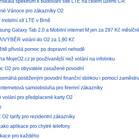
 získala spektrum k budování sítě LTE na celém území ČR
dné Vánoce pro zákazníky O2
í mobilní síť LTE v Brně
sung Galaxy Tab 2.0 a Mobilní internet M jen za 297 Kč měsíčn
A!VÝBĚR volání do O2 za 1,90 Kč
žitě přivolá pomoc po dopravní nehodě
a MojeO2.cz je používanější než volání na infolinku
c O2 pro obyvatele zasažené povodní
 pomáhá postiženým povodní finanční sbírkou i pomocí zaměst
internetová samoobsluha pro firemní zákazníky
volání pro předplacené karty O2
e
O2 tarify pro rezidentní zákazníky
jako aplikace pro chytré telefony
likace pro každého