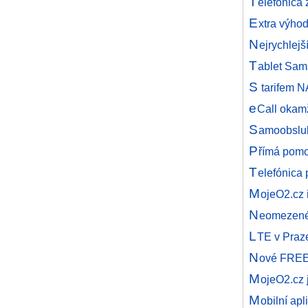
T
elefónica
E
xtra výho
N
ejrychlejš
T
ablet Sam
S
tarifem N
e
Call okam
S
amoobsluh
P
římá pomo
T
elefónica
M
ojeO2.cz 
N
eomezené 
L
TE v Praz
N
ové FREE 
M
ojeO2.cz 
M
obilní ap