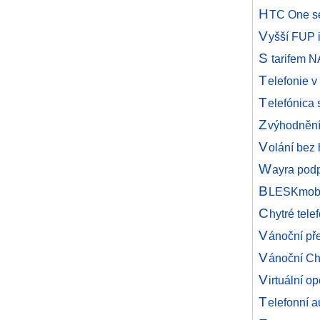
H
TC One se
V
yšší FUP i
S
tarifem N
T
elefonie v
T
elefónica 
Z
výhodnění
V
olání bez 
W
ayra podp
B
LESKmobil
C
hytré tele
V
ánoční př
V
ánoční C
V
irtuální 
T
elefonní a