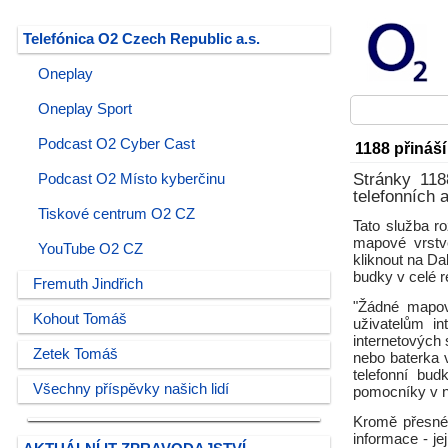
Telefónica O2 Czech Republic a.s.
Oneplay
Oneplay Sport
Podcast O2 Cyber Cast
1188 přináš
Stránky 118
Podcast O2 Místo kyberčinu
telefonních 
Tiskové centrum O2 CZ
Tato služba r
mapové vrstvě
YouTube O2 CZ
kliknout na Da
budky v celé r
Fremuth Jindřich
"Žádné mapov
Kohout Tomáš
uživatelům in
internetových 
Zetek Tomáš
nebo baterka v
telefonní bud
Všechny příspěvky našich lidí
pomocníky v n
Kromě přesnéh
informace - je