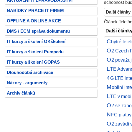
AKTUÁLNÍ IT ZPRAVODAJSTVÍ
schopnost budk
NABÍDKY PRÁCE IT FIREM
Další články
OFFLINE A ONLINE AKCE
Článek Telefón
Další článk
DMS / ECM správa dokumentů
C
hytré tel
IT kurzy a školení OKškolení
O
2 Czech R
IT kurzy a školení Pumpedu
O
2 považu
IT kurzy a školení GOPAS
L
TE Advanc
Dlouhodobá archivace
4
G LTE inte
Názory - argumenty
M
obilní in
Archiv článků
L
TE v mobil
O
2 se zapo
N
FC platby
O
2 zavádí v