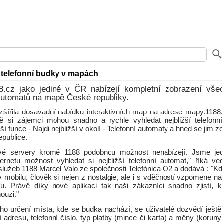
í telefonní budky v mapách
8.cz jako jediné v ČR nabízejí kompletní zobrazení vše
automatů na mapě České republiky.
ozšířila dosavadní nabídku interaktivních map na adrese mapy.1188
 si zájemci mohou snadno a rychle vyhledat nejbližší telefonn
lší funce - Najdi nejbližší v okolí - Telefonní automaty a hned se jim 
epublice.
é servery kromě 1188 podobnou možnost nenabízejí. Jsme jed
ternetu možnost vyhledat si nejbližší telefonní automat," říká ve
služeb 1188 Marcel Valo ze společnosti Telefónica O2 a dodává : "Kd
 mobilu, člověk si nejen z nostalgie, ale i s vděčností vzpomene n
ku. Právě díky nové aplikaci tak naši zákazníci snadno zjistí, k
ouzi."
o určení místa, kde se budka nachází, se uživatelé dozvědí ještě 
jí adresu, telefonní číslo, typ platby (mince či karta) a měny (koruny