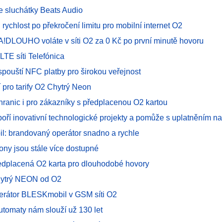
 sluchátky Beats Audio
 rychlost po překročení limitu pro mobilní internet O2
A!DLOUHO voláte v síti O2 za 0 Kč po první minutě hovoru
 LTE síti Telefónica
spouští NFC platby pro širokou veřejnost
 pro tarify O2 Chytrý Neon
hranic i pro zákazníky s předplacenou O2 kartou
oří inovativní technologické projekty a pomůže s uplatněním na
: brandovaný operátor snadno a rychle
fony jsou stále více dostupné
edplacená O2 karta pro dlouhodobé hovory
hytrý NEON od O2
operátor BLESKmobil v GSM síti O2
utomaty nám slouží už 130 let