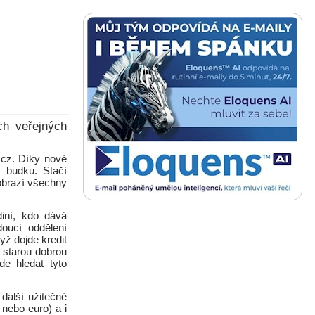
ch veřejných
.cz. Díky nové
í budku. Stačí
zobrazí všechny
iní, kdo dává
doucí oddělení
yž dojde kredit
a starou dobrou
de hledat tyto
další užitečné
 nebo euro) a i