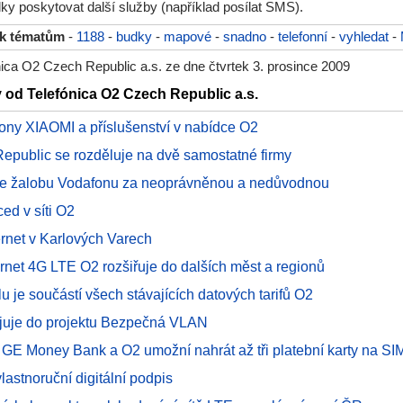
y poskytovat další služby (například posílat SMS).
 k tématům
-
1188
-
budky
-
mapové
-
snadno
-
telefonní
-
vyhledat
-
ica O2 Czech Republic a.s. ze dne čtvrtek 3. prosince 2009
y od Telefónica O2 Czech Republic a.s.
efony XIAOMI a příslušenství v nabídce O2
epublic se rozděluje na dvě samostatné firmy
je žalobu Vodafonu za neoprávněnou a nedůvodnou
ed v síti O2
rnet v Karlových Varech
ternet 4G LTE O2 rozšiřuje do dalších měst a regionů
u je součástí všech stávajících datových tarifů O2
juje do projektu Bezpečná VLAN
 GE Money Bank a O2 umožní nahrát až tři platební karty na SIM
lastnoruční digitální podpis