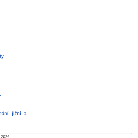
ty
A
ní, jižní a
- 2026