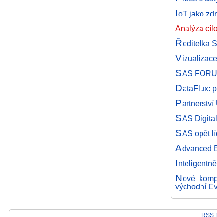
I
oT jako zdr
Analýza cíl
Ř
editelka 
V
izualizac
S
AS FORUM
D
ataFlux: p
P
artnerstv
S
AS Digita
S
AS opět lí
A
dvanced B
I
nteligentně
N
ové kompe
východní E
RSS fe