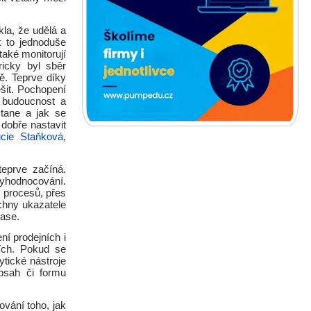
kla, že udělá a
k to jednoduše
také monitorují
ricky byl sběr
ně. Teprve díky
šit. Pochopení
 budoucnost a
tane a jak se
dobře nastavit
ucie Staňková
,
teprve začíná.
vyhodnocování.
 procesů, přes
echny ukazatele
čase.
ní prodejních i
ích. Pokud se
tické nástroje
obsah či formu
vání toho, jak