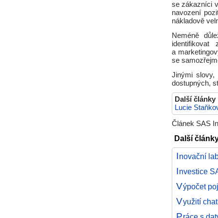
se zákazníci v
navození pozi
nákladově velm
Neméně důlež
identifikova
a marketingov
se samozřejmě 
Jinými slovy,
dostupných, st
Další články
Lucie Staňko
Článek SAS Ins
Další články
I
novační lab
I
nvestice S
V
ýpočet poj
V
yužití cha
P
ráce s da