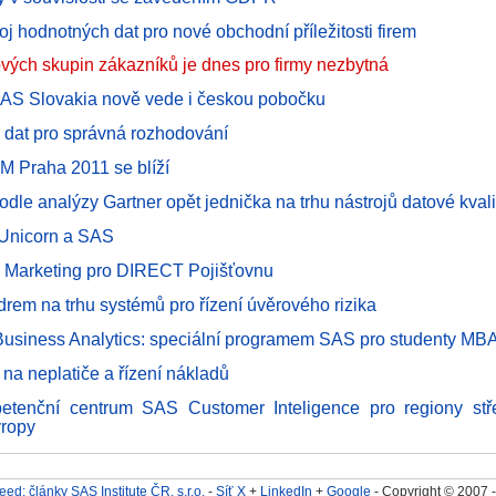
oj hodnotných dat pro nové obchodní příležitosti firem
ových skupin zákazníků je dnes pro firmy nezbytná
SAS Slovakia nově vede i českou pobočku
e dat pro správná rozhodování
 Praha 2011 se blíží
odle analýzy Gartner opět jednička na trhu nástrojů datové kvali
í Unicorn a SAS
l Marketing pro DIRECT Pojišťovnu
drem na trhu systémů pro řízení úvěrového rizika
usiness Analytics: speciální programem SAS pro studenty MB
 na neplatiče a řízení nákladů
tenční centrum SAS Customer Inteligence pro regiony střed
vropy
ed: články SAS Institute ČR, s.r.o.
-
Síť X
+
LinkedIn
+
Google
- Copyright © 2007 