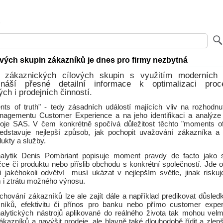
ových skupin zákazníků je dnes pro firmy nezbytná
 zákaznických cílových skupin s využitím moderních a
řináší přesné detailní informace k optimalizaci proc
ch i prodejních činností.
s of truth" - tedy zásadních událostí majících vliv na rozhodnu
anagementu Customer Experience a na jeho identifikaci a analýz
stroje SAS. V čem konkrétně spočívá důležitost těchto "moments of 
představuje nejlepší způsob, jak pochopit uvažování zákazníka 
dukty a služby.
lytik Denis Pombriant popisuje moment pravdy de facto jako s
čce či produktu nebo příslib obchodu s konkrétní společností. Jde 
i jakéhokoli odvětví musí ukázat v nejlepším světle, jinak risku
m i ztrátu možného výnosu.
chování zákazníků lze ale zajít dále a například predikovat důsledk
níků, efektivitu či přínos pro banku nebo přímo customer exper
alytických nástrojů aplikované do reálného života tak mohou velm
ákazníků a navýšit prodeje, ale hlavně také dlouhodobě řídit a zlep