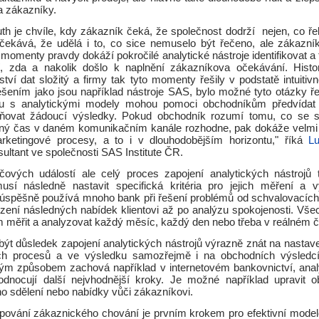
a zákazníky.
th je chvíle, kdy zákazník čeká, že společnost dodrží nejen, co ře
čekává, že udělá i to, co sice nemuselo být řečeno, ale zákazní
momenty pravdy dokáží pokročilé analytické nástroje identifikovat a 
, zda a nakolik došlo k naplnění zákazníkova očekávání. Histo
ví dat složitý a firmy tak tyto momenty řešily v podstatě intuitiv
ešením jako jsou například nástroje SAS, bylo možné tyto otázky ře
olu s analytickými modely mohou pomoci obchodníkům předvídat
vňovat žádoucí výsledky. Pokud obchodník rozumí tomu, co se s
ný čas v daném komunikačním kanále rozhodne, pak dokáže velmi 
rketingové procesy, a to i v dlouhodobějším horizontu," říká
L
ltant ve společnosti SAS Institute ČR.
klíčových událostí ale celý proces zapojení analytických nástrojů 
usí následně nastavit specifická kritéria pro jejich měření a 
úspěšně používá mnoho bank při řešení problémů od schvalovacích
 řízení následných nabídek klientovi až po analýzu spokojenosti. Vš
om měřit a analyzovat každý měsíc, každý den nebo třeba v reálném 
ýt důsledek zapojení analytických nástrojů výrazně znát na nastave
ch procesů a ve výsledku samozřejmě i na obchodních výsledc
tým způsobem zachová například v internetovém bankovnictví, analy
dnocují další nejvhodnější kroky. Je možné například upravit 
o sdělení nebo nabídky vůči zákazníkovi.
pování zákaznického chování je prvním krokem pro efektivní modelo