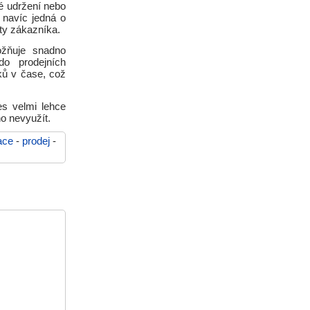
né udržení nebo
 navíc jedná o
áty zákazníka.
ožňuje snadno
do prodejních
ků v čase, což
es velmi lehce
ho nevyužít.
ace
-
prodej
-