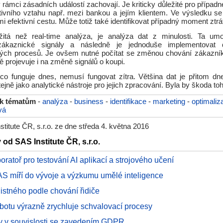
 rámci zásadních událostí zachovají. Je kriticky důležité pro případ
tivního vztahu např. mezi bankou a jejím klientem. Ve výsledku se
i efektivní cestu. Může totiž také identifikovat případný moment ztr
itá než real-time analýza, je analýza dat z minulosti. Ta um
t zákaznické signály a následně je jednoduše implementovat 
ých procesů. Je ovšem nutné počítat se změnou chování zákazní
projevuje i na změně signálů o koupi.
 co funguje dnes, nemusí fungovat zítra. Většina dat je přitom dn
ejně jako analytické nástroje pro jejich zpracování. Byla by škoda to
 k tématům
-
analýza
-
business
-
identifikace
-
marketing
-
optimaliz
vá
titute ČR, s.r.o. ze dne středa 4. května 2016
 od SAS Institute ČR, s.r.o.
oratoř pro testování AI aplikací a strojového učení
AS míří do vývoje a výzkumu umělé inteligence
istného podle chování řidiče
tbotu výrazně zrychluje schvalovací procesy
ty v souvislosti se zavedením GDPR