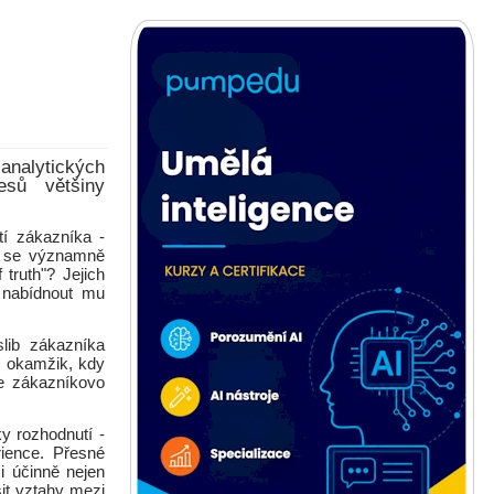
nalytických
esů většiny
tí zákazníka -
e se významně
truth"? Jejich
a nabídnout mu
lib zákazníka
o okamžik, kdy
je zákazníkovo
y rozhodnutí -
ience. Přesné
i účinně nejen
šit vztahy mezi