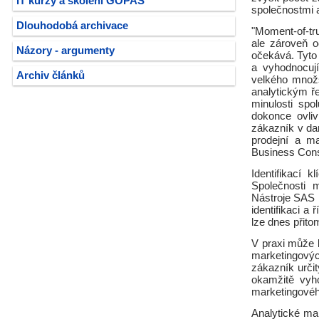
IT kurzy a školení GOPAS
společnostmi 
Dlouhodobá archivace
"Moment-of-tru
ale zároveň o
Názory - argumenty
očekává. Tyto 
a vyhodnocují
Archiv článků
velkého množst
analytickým ř
minulosti sp
dokonce ovli
zákazník v da
prodejní a ma
Business Consu
Identifikací 
Společnosti m
Nástroje SAS 
identifikaci a
lze dnes přit
V praxi může b
marketingový
zákazník urči
okamžitě vyho
marketingovéh
Analytické ma