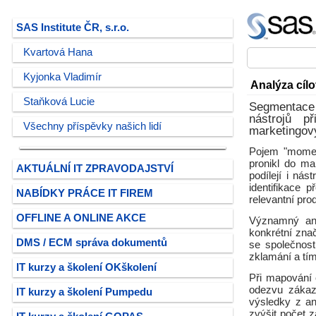
SAS Institute ČR, s.r.o.
Kvartová Hana
Kyjonka Vladimír
Analýza cíl
Staňková Lucie
Segmentace
nástrojů p
Všechny příspěvky našich lidí
marketingový
Pojem "moment
pronikl do m
AKTUÁLNÍ IT ZPRAVODAJSTVÍ
podílejí i ná
identifikace 
NABÍDKY PRÁCE IT FIREM
relevantní pro
OFFLINE A ONLINE AKCE
Významný ana
konkrétní zna
DMS / ECM správa dokumentů
se společnost
zklamání a tí
IT kurzy a školení OKškolení
Při mapování 
odezvu zákaz
IT kurzy a školení Pumpedu
výsledky z an
zvýšit počet z