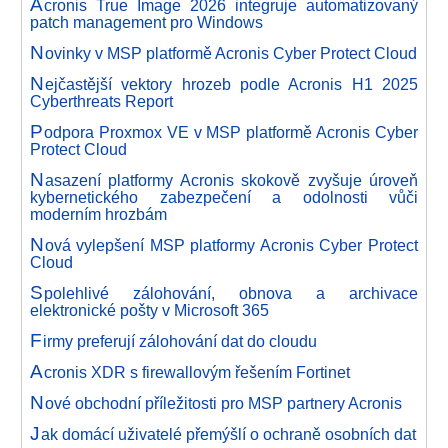
A
cronis True Image 2026 integruje automatizovaný
patch management pro Windows
N
ovinky v MSP platformě Acronis Cyber Protect Cloud
N
ejčastější vektory hrozeb podle Acronis H1 2025
Cyberthreats Report
P
odpora Proxmox VE v MSP platformě Acronis Cyber
Protect Cloud
N
asazení platformy Acronis skokově zvyšuje úroveň
kybernetického zabezpečení a odolnosti vůči
moderním hrozbám
N
ová vylepšení MSP platformy Acronis Cyber Protect
Cloud
S
polehlivé zálohování, obnova a archivace
elektronické pošty v Microsoft 365
F
irmy preferují zálohování dat do cloudu
A
cronis XDR s firewallovým řešením Fortinet
N
ové obchodní příležitosti pro MSP partnery Acronis
J
ak domácí uživatelé přemýšlí o ochraně osobních dat