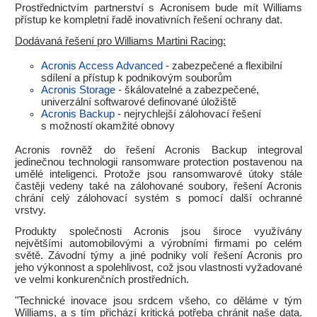
Prostřednictvím partnerství s Acronisem bude mít Williams
přístup ke kompletní řadě inovativních řešení ochrany dat.
Dodávaná řešení pro Williams Martini Racing:
Acronis Access Advanced
- zabezpečené a flexibilní
sdílení a přístup k podnikovým souborům
Acronis Storage
- škálovatelné a zabezpečené,
univerzální softwarové definované úložiště
Acronis Backup
- nejrychlejší zálohovací řešení
s možností okamžité obnovy
Acronis rovněž do řešení Acronis Backup integroval
jedinečnou technologii ransomware protection postavenou na
umělé inteligenci. Protože jsou ransomwarové útoky stále
častěji vedeny také na zálohované soubory, řešení Acronis
chrání celý zálohovací systém s pomocí další ochranné
vrstvy.
Produkty společnosti Acronis jsou široce využívány
největšími automobilovými a výrobními firmami po celém
světě. Závodní týmy a jiné podniky volí řešení Acronis pro
jeho výkonnost a spolehlivost, což jsou vlastnosti vyžadované
ve velmi konkurenčních prostředních.
"Technické inovace jsou srdcem všeho, co děláme v tým
Williams, a s tím přichází kritická potřeba chránit naše data.