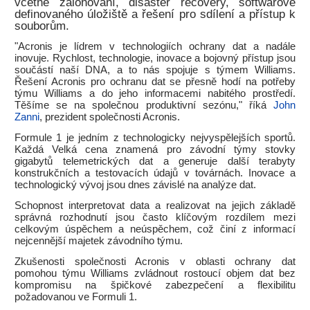
včetně zálohování, disaster recovery, softwarově
definovaného úložiště a řešení pro sdílení a přístup k
souborům.
"Acronis je lídrem v technologiích ochrany dat a nadále
inovuje. Rychlost, technologie, inovace a bojovný přístup jsou
součástí naší DNA, a to nás spojuje s týmem Williams.
Řešení Acronis pro ochranu dat se přesně hodí na potřeby
týmu Williams a do jeho informacemi nabitého prostředí.
Těšíme se na společnou produktivní sezónu," říká
John
Zanni
, prezident společnosti Acronis.
Formule 1 je jedním z technologicky nejvyspělejších sportů.
Každá Velká cena znamená pro závodní týmy stovky
gigabytů telemetrických dat a generuje další terabyty
konstrukčních a testovacích údajů v továrnách. Inovace a
technologický vývoj jsou dnes závislé na analýze dat.
Schopnost interpretovat data a realizovat na jejich základě
správná rozhodnutí jsou často klíčovým rozdílem mezi
celkovým úspěchem a neúspěchem, což činí z informací
nejcennější majetek závodního týmu.
Zkušenosti společnosti Acronis v oblasti ochrany dat
pomohou týmu Williams zvládnout rostoucí objem dat bez
kompromisu na špičkové zabezpečení a flexibilitu
požadovanou ve Formuli 1.