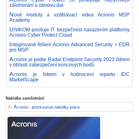
zálohování a obnovu dat
N
ové moduly a vzdělávací videa Acronis MSP
Academy
U
NIKOM posiluje IT bezpečnost nasazením platformy
Acronis Cyber Protect Cloud
I
ntegrované řešení Acronis Advanced Security + EDR
pro MSP
A
cronis je podle Radar Endpoint Security 2023 lídrem
v oblasti zabezpečení koncových bodů
A
cronis je lídrem v hodnocení reportu IDC
MarketScape
Nabídka zaměstnání
Acronis - prozkoumat nabídky práce