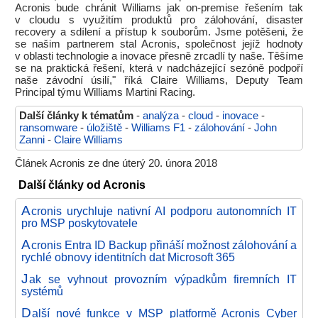
Acronis bude chránit Williams jak on-premise řešením tak
v cloudu s využitím produktů pro zálohování, disaster
recovery a sdílení a přístup k souborům. Jsme potěšeni, že
se našim partnerem stal Acronis, společnost jejíž hodnoty
v oblasti technologie a inovace přesně zrcadlí ty naše. Těšíme
se na praktická řešení, která v nadcházející sezóně podpoří
naše závodní úsilí," říká Claire Williams, Deputy Team
Principal týmu Williams Martini Racing.
Další články k tématům
-
analýza
-
cloud
-
inovace
-
ransomware
-
úložiště
-
Williams F1
-
zálohování
-
John
Zanni
-
Claire Williams
Článek Acronis ze dne úterý 20. února 2018
Další články od Acronis
A
cronis urychluje nativní AI podporu autonomních IT
pro MSP poskytovatele
A
cronis Entra ID Backup přináší možnost zálohování a
rychlé obnovy identitních dat Microsoft 365
J
ak se vyhnout provozním výpadkům firemních IT
systémů
D
alší nové funkce v MSP platformě Acronis Cyber