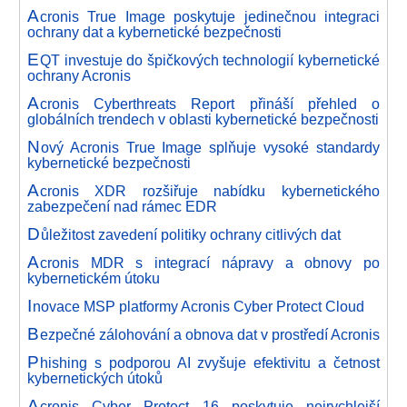
A
cronis True Image poskytuje jedinečnou integraci
ochrany dat a kybernetické bezpečnosti
E
QT investuje do špičkových technologií kybernetické
ochrany Acronis
A
cronis Cyberthreats Report přináší přehled o
globálních trendech v oblasti kybernetické bezpečnosti
N
ový Acronis True Image splňuje vysoké standardy
kybernetické bezpečnosti
A
cronis XDR rozšiřuje nabídku kybernetického
zabezpečení nad rámec EDR
D
ůležitost zavedení politiky ochrany citlivých dat
A
cronis MDR s integrací nápravy a obnovy po
kybernetickém útoku
I
novace MSP platformy Acronis Cyber Protect Cloud
B
ezpečné zálohování a obnova dat v prostředí Acronis
P
hishing s podporou AI zvyšuje efektivitu a četnost
kybernetických útoků
A
cronis Cyber Protect 16 poskytuje nejrychlejší