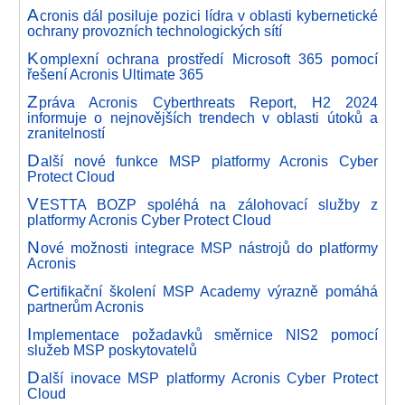
A
cronis dál posiluje pozici lídra v oblasti kybernetické
ochrany provozních technologických sítí
K
omplexní ochrana prostředí Microsoft 365 pomocí
řešení Acronis Ultimate 365
Z
práva Acronis Cyberthreats Report, H2 2024
informuje o nejnovějších trendech v oblasti útoků a
zranitelností
D
alší nové funkce MSP platformy Acronis Cyber
Protect Cloud
V
ESTTA BOZP spoléhá na zálohovací služby z
platformy Acronis Cyber Protect Cloud
N
ové možnosti integrace MSP nástrojů do platformy
Acronis
C
ertifikační školení MSP Academy výrazně pomáhá
partnerům Acronis
I
mplementace požadavků směrnice NIS2 pomocí
služeb MSP poskytovatelů
D
alší inovace MSP platformy Acronis Cyber Protect
Cloud