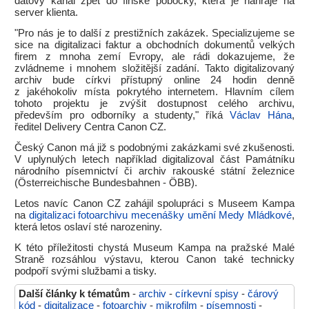
datový kanál zpět do finské pobočky, která je nahraje na
server klienta.
"Pro nás je to další z prestižních zakázek. Specializujeme se
sice na digitalizaci faktur a obchodních dokumentů velkých
firem z mnoha zemí Evropy, ale rádi dokazujeme, že
zvládneme i mnohem složitější zadání. Takto digitalizovaný
archiv bude církvi přístupný online 24 hodin denně
z jakéhokoliv místa pokrytého internetem. Hlavním cílem
tohoto projektu je zvýšit dostupnost celého archivu,
především pro odborníky a studenty," říká
Václav Hána
,
ředitel Delivery Centra Canon CZ.
Český Canon má již s podobnými zakázkami své zkušenosti.
V uplynulých letech například digitalizoval část Památníku
národního písemnictví či archiv rakouské státní železnice
(Österreichische Bundesbahnen - ÖBB).
Letos navíc Canon CZ zahájil spolupráci s Museem Kampa
na
digitalizaci fotoarchivu mecenášky umění Medy Mládkové
,
která letos oslaví sté narozeniny.
K této příležitosti chystá Museum Kampa na pražské Malé
Straně rozsáhlou výstavu, kterou Canon také technicky
podpoří svými službami a tisky.
Další články k tématům
-
archiv
-
církevní spisy
-
čárový
kód
-
digitalizace
-
fotoarchiv
-
mikrofilm
-
písemnosti
-