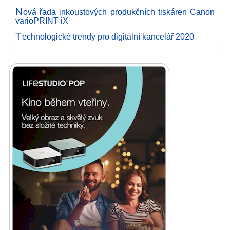
N
ová řada inkoustových produkčních tiskáren Canon
varioPRINT iX
T
echnologické trendy pro digitální kancelář 2020