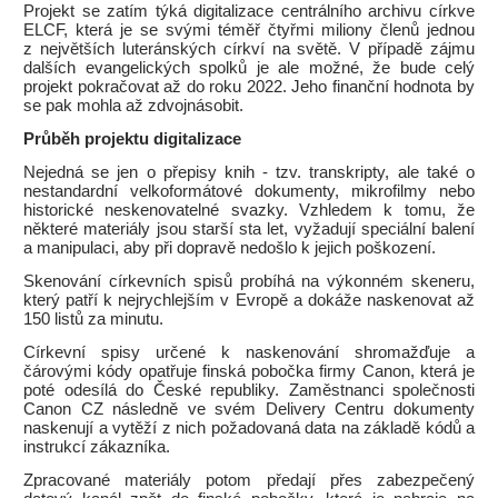
Projekt se zatím týká digitalizace centrálního archivu církve
ELCF, která je se svými téměř čtyřmi miliony členů jednou
z největších luteránských církví na světě. V případě zájmu
dalších evangelických spolků je ale možné, že bude celý
projekt pokračovat až do roku 2022. Jeho finanční hodnota by
se pak mohla až zdvojnásobit.
Průběh projektu digitalizace
Nejedná se jen o přepisy knih - tzv. transkripty, ale také o
nestandardní velkoformátové dokumenty, mikrofilmy nebo
historické neskenovatelné svazky. Vzhledem k tomu, že
některé materiály jsou starší sta let, vyžadují speciální balení
a manipulaci, aby při dopravě nedošlo k jejich poškození.
Skenování církevních spisů probíhá na výkonném skeneru,
který patří k nejrychlejším v Evropě a dokáže naskenovat až
150 listů za minutu.
Církevní spisy určené k naskenování shromažďuje a
čárovými kódy opatřuje finská pobočka firmy Canon, která je
poté odesílá do České republiky. Zaměstnanci společnosti
Canon CZ následně ve svém Delivery Centru dokumenty
naskenují a vytěží z nich požadovaná data na základě kódů a
instrukcí zákazníka.
Zpracované materiály potom předají přes zabezpečený