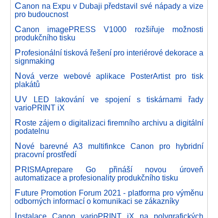
C
anon na Expu v Dubaji představil své nápady a vize
pro budoucnost
C
anon imagePRESS V1000 rozšiřuje možnosti
produkčního tisku
P
rofesionální tisková řešení pro interiérové dekorace a
signmaking
N
ová verze webové aplikace PosterArtist pro tisk
plakátů
U
V LED lakování ve spojení s tiskárnami řady
varioPRINT iX
R
oste zájem o digitalizaci firemního archivu a digitální
podatelnu
N
ové barevné A3 multifinkce Canon pro hybridní
pracovní prostředí
P
RISMAprepare Go přináší novou úroveň
automatizace a profesionality produkčního tisku
F
uture Promotion Forum 2021 - platforma pro výměnu
odborných informací o komunikaci se zákazníky
I
nstalace Canon varioPRINT iX na polygrafických