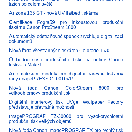
trzích po celém světě
A
rizona 135 GT - nová UV flatbed tiskárna
C
ertifikace Fogra59 pro inkoustovou produkční
tiskárnu Canon ProStream 1800
A
utomatický odstraňovač sponek zrychluje digitalizaci
dokumentů
N
ová řada všestranných tiskáren Colorado 1630
O
budoucnosti produkčního tisku na online Canon
festivalu Make It
A
utomatizační moduly pro digitální barevné tiskárny
řady imagePRESS C10010VP
N
ová řada Canon ColorStream 8000 pro
velkoobjemový produkční tisk
D
igitální interiérový tisk UVgel Wallpaper Factory
představuje převratné možnosti
i
magePROGRAF TZ-30000 pro vysokorychlostní
produkční tisk velkých objemů
N
ová řada Canon imagePROGRAF TX pro rychlý tisk