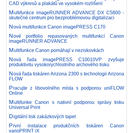
CAD výkresů a plakátů ve vysokém rozlišení
M
ultifunkce imageRUNNER ADVANCE DX C5800 -
skutečné centrum pro bezproblémovou digitalizaci
N
ová multifunkce Canon imagePRESS C170
N
ové portfolio repasovaných multifunkcí Canon
imageRUNNER ADVANCE
M
ultifunkce Canon pomáhají v neziskovkách
N
ová řada imagePRESS C10010VP zvyšuje
produktivitu vysokorychlostního archového tisku
N
ová řada tiskáren Arizona 2300 s technologii Arizona
FLOW
P
racujte z libovolného místa s podporou uniFLOW
Online
M
ultifunke Canon s nativní podporou správy tisku
Universal Print
D
igitální tisk zakázkových tapet
P
rvní instalace produkčních tiskáren Canon
varioPRINT iX