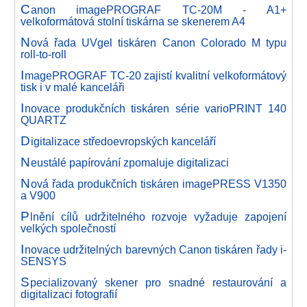
C
anon imagePROGRAF TC-20M - A1+
velkoformátová stolní tiskárna se skenerem A4
N
ová řada UVgel tiskáren Canon Colorado M typu
roll-to-roll
I
magePROGRAF TC-20 zajistí kvalitní velkoformátový
tisk i v malé kanceláři
I
novace produkčních tiskáren série varioPRINT 140
QUARTZ
D
igitalizace středoevropských kanceláří
N
eustálé papírování zpomaluje digitalizaci
N
ová řada produkčních tiskáren imagePRESS V1350
a V900
P
lnění cílů udržitelného rozvoje vyžaduje zapojení
velkých společností
I
novace udržitelných barevných Canon tiskáren řady i-
SENSYS
S
pecializovaný skener pro snadné restaurování a
digitalizaci fotografií