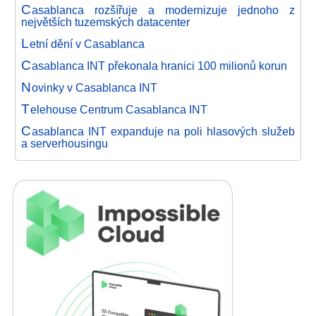
C
asablanca rozšířuje a modernizuje jednoho z
největších tuzemských datacenter
L
etní dění v Casablanca
C
asablanca INT překonala hranici 100 milionů korun
N
ovinky v Casablanca INT
T
elehouse Centrum Casablanca INT
C
asablanca INT expanduje na poli hlasových služeb
a serverhousingu