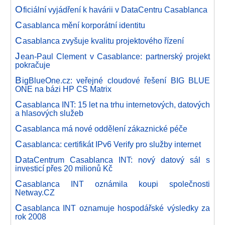
O
ficiální vyjádření k havárii v DataCentru Casablanca
C
asablanca mění korporátní identitu
C
asablanca zvyšuje kvalitu projektového řízení
J
ean-Paul Clement v Casablance: partnerský projekt
pokračuje
B
igBlueOne.cz: veřejné cloudové řešení BIG BLUE
ONE na bázi HP CS Matrix
C
asablanca INT: 15 let na trhu internetových, datových
a hlasových služeb
C
asablanca má nové oddělení zákaznické péče
C
asablanca: certifikát IPv6 Verify pro služby internet
D
ataCentrum Casablanca INT: nový datový sál s
investicí přes 20 milionů Kč
C
asablanca INT oznámila koupi společnosti
Netway.CZ
C
asablanca INT oznamuje hospodářské výsledky za
rok 2008