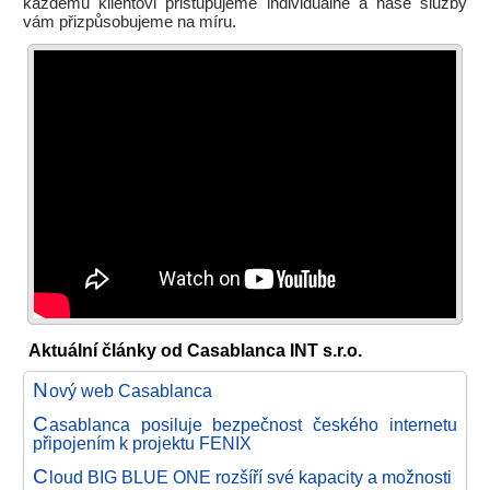
každému klientovi přistupujeme individuálně a naše služby
vám přizpůsobujeme na míru.
Aktuální články od Casablanca INT s.r.o.
N
ový web Casablanca
C
asablanca posiluje bezpečnost českého internetu
připojením k projektu FENIX
C
loud BIG BLUE ONE rozšíří své kapacity a možnosti