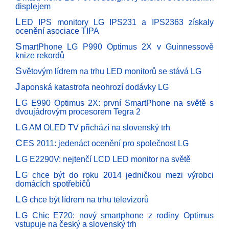
displejem
L
ED IPS monitory LG IPS231 a IPS2363 získaly
ocenění asociace TIPA
S
martPhone LG P990 Optimus 2X v Guinnessově
knize rekordů
S
větovým lídrem na trhu LED monitorů se stává LG
J
aponská katastrofa neohrozí dodávky LG
L
G E990 Optimus 2X: první SmartPhone na světě s
dvoujádrovým procesorem Tegra 2
L
G AM OLED TV přichází na slovenský trh
C
ES 2011: jedenáct ocenění pro společnost LG
L
G E2290V: nejtenčí LCD LED monitor na světě
L
G chce být do roku 2014 jedničkou mezi výrobci
domácích spotřebičů
L
G chce být lídrem na trhu televizorů
L
G Chic E720: nový smartphone z rodiny Optimus
vstupuje na český a slovenský trh