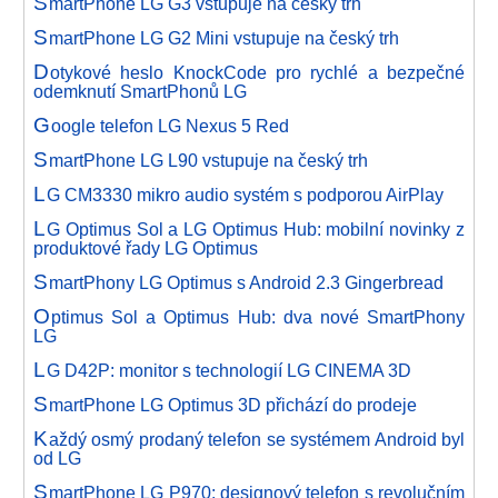
S
martPhone LG G3 vstupuje na český trh
S
martPhone LG G2 Mini vstupuje na český trh
D
otykové heslo KnockCode pro rychlé a bezpečné
odemknutí SmartPhonů LG
G
oogle telefon LG Nexus 5 Red
S
martPhone LG L90 vstupuje na český trh
L
G CM3330 mikro audio systém s podporou AirPlay
L
G Optimus Sol a LG Optimus Hub: mobilní novinky z
produktové řady LG Optimus
S
martPhony LG Optimus s Android 2.3 Gingerbread
O
ptimus Sol a Optimus Hub: dva nové SmartPhony
LG
L
G D42P: monitor s technologií LG CINEMA 3D
S
martPhone LG Optimus 3D přichází do prodeje
K
aždý osmý prodaný telefon se systémem Android byl
od LG
S
martPhone LG P970: designový telefon s revolučním