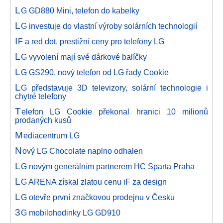
L
G GD880 Mini, telefon do kabelky
L
G investuje do vlastní výroby solárních technologií
I
F a red dot, prestižní ceny pro telefony LG
L
G vyvolení mají své dárkové balíčky
L
G GS290, nový telefon od LG řady Cookie
L
G představuje 3D televizory, solární technologie i
chytré telefony
T
elefon LG Cookie překonal hranici 10 milionů
prodaných kusů
M
ediacentrum LG
N
ový LG Chocolate naplno odhalen
L
G novým generálním partnerem HC Sparta Praha
L
G ARENA získal zlatou cenu iF za design
L
G otevře první značkovou prodejnu v Česku
3
G mobilohodinky LG GD910