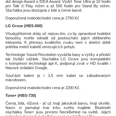
dot design Award a IDEA Award. Výdrž Tone Ultra je 10 hodin
pro Talk či Play režim a až 500 hodin pro Stand By režim.
Sluchátka jsou dostupná v bílé a černé barvě.
Doporučená maloobchodní cena je 2750 Kč
LG Gruve (HBS-600)
Všudypřítomné dráty už nejsou tím, co by opravdové hudební
fanoušky mohlo odradit od poslouchání jejich oblíbeného
interpreta. K přenosu kvalitního zvuku není v dnešní době
potřeba metrů kabelů omezujících pohyb.
Technologie Sound Revolution vyvážila basy a výšky a přináší
tak živější zážitek. Sluchátka LG Gruve jsou kompatibilní
s kompresní technologii apt-X, podporují zvuk v HD kvalitě i
hlasové ovládání Google.
Součástí balení je i 3,5 mm kabel se zabudovaným
mikrofonem.
Doporučená maloobchodní cena je 2200 Kč.
Tone+ (HBS-730)
Černá, bílá, růžová - ať už mají jakoukoli barvu, hrají skvěle.
Navíc si pamatují tvar krku svého majitele. Bluetooth
sluchátka Tone+ jsou prvními NeckBehind na světě. Jejich