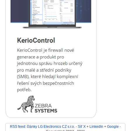
RSS feed: články LG Electronics CZ s.r.o.
-
Síť X
+
LinkedIn
+
Google
-