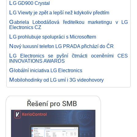
L
G GD900 Crystal
L
G Viewty je zpět a lepší než kdykoliv předtím
G
abriela Lobodášová ředitelkou marketingu v LG
Electronics CZ
L
G prohlubuje spolupráci s Microsoftem
N
ový luxusní telefon LG PRADA přichází do ČR
L
G Electronics se pyšní čtrnácti oceněními CES
INNOVATIONS AWARDS
G
lobální iniciativa LG Electronics
M
obilohodinky od LG umí i 3G videohovory