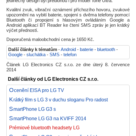
jedinečný design byl předlohou i pro model Tone Ultra.
Kvalitní zvuk, vibrační oznámení příchozího hovoru, zvukové
upozornění na vybití baterie, spojení s dvěma telefony pomocí
Bluetooth či propojení s hlasovým ovládáním Google a
Android aplikací BT Reader ke čtení SMS zpráv je jen krátký
výčet předností.
Doporučená maloobchodní cena je 1650 Kč.
Další články k tématům
-
Android
-
baterie
-
bluetooth
-
Google
-
sluchátka
-
SMS
-
telefon
Článek LG Electronics CZ s.r.o. ze dne úterý 8. července
2014
Další články od LG Electronics CZ s.r.o.
O
cenění EISA pro LG TV
K
rátký film s LG 3 v duchu sloganu Pro radost
S
martPhone LG G3 s
S
martPhone LG G3 na KVIFF 2014
Prémiové bluetooth headsety LG