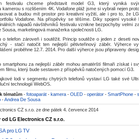
ům festivalu chceme představit model G3, který vyniká sv
 kamerou s rozlišením 4K. Vodafone pláž jsme si vybrali nejen prot
laxovat a budou mít prostor pro kreativní vyžití, ale i pro to, že 
ortfoliu Vodafone. Na příspěvky se těšíme. Díky spojení vysoké 
iginálních nápadů návštěvníků festivalu vznikne bezpochyby velmi za
e Sousa, marketingová manažerka společnosti LG.
 o telefon zároveň i soutěžit. Princip soutěže o jeden z deseti n
chý - stačí natočit ten nejlepší pětivteřinový záběr. Výherce v
hlášení proběhne 12.7. 2014. Pro další výherce jsou připraveny desi
smartphonu za nejlepší záběr mohou amatérští filmaři získat i svý
kém filmu, který bude sestaven z příspěvků natočených pomocí G3.
jkové lodi v segmentu chytrých telefonů vystaví LG také své U
oluční technologií WebOS.
 k tématům
-
fotoaparát
-
kamera
-
OLED
-
operátor
-
SmartPhone
-
o
-
Andrea De Sousa
tronics CZ s.r.o. ze dne pátek 4. července 2014
 od LG Electronics CZ s.r.o.
ISA pro LG TV