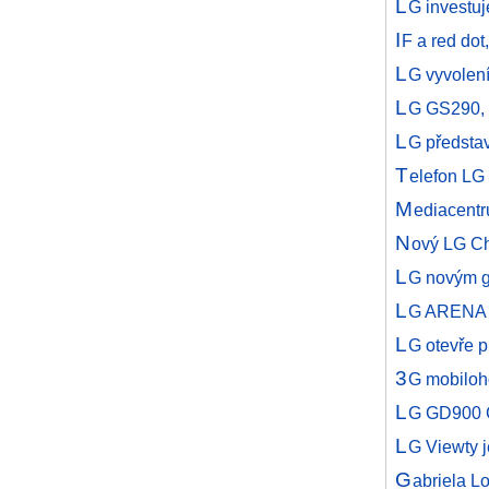
L
G investuj
I
F a red dot
L
G vyvolení
L
G GS290, 
L
G představ
T
elefon LG
M
ediacent
N
ový LG Ch
L
G novým g
L
G ARENA z
L
G otevře 
3
G mobilo
L
G GD900 C
L
G Viewty j
G
abriela L