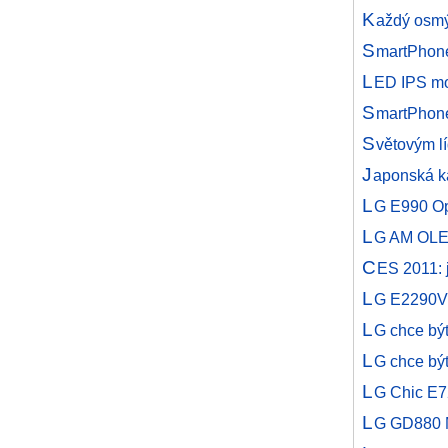
K
aždý osmý
S
martPhone
L
ED IPS mo
S
martPhone
S
větovým l
J
aponská k
L
G E990 Op
L
G AM OLED
C
ES 2011: 
L
G E2290V:
L
G chce bý
L
G chce být
L
G Chic E7
L
G GD880 M