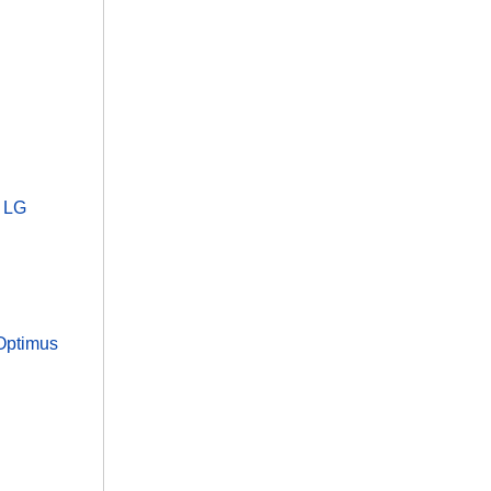
ů LG
 Optimus