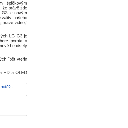
ým špičkovým
o, že právě zde
LG G3 je novým
kvality našeho
jímavé video,"
ových LG G3 je
ybere porota a
gnové headsety
ch "pět vteřin
ltra HD a OLED
soutěž
-