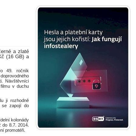
erné a zlaté
 Kč (16 GB) a
ro 49. ročník
 doprovodného
i. Návštěvníci
 filmu v duchu
lu ji rozhodně
í se zapojí do
ídelní kolonády
 do 8.7. 2014.
ní promotéři.