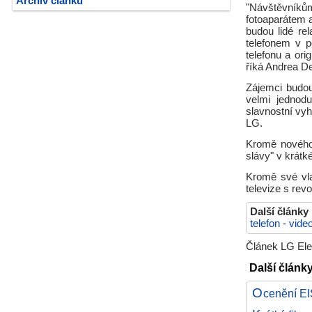
Archiv článků
"Návštěvník
fotoaparátem a
budou lidé re
telefonem v p
telefonu a or
říká Andrea D
Zájemci budou
velmi jednodu
slavnostní vy
LG.
Kromě nového 
slávy" v krát
Kromě své vla
televize s rev
Další články
telefon
-
vide
Článek LG Elec
Další články
O
cenění E