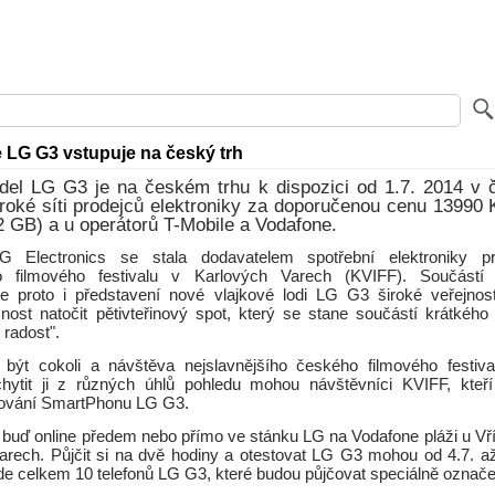
LG G3 vstupuje na český trh
del LG G3 je na českém trhu k dispozici od 1.7. 2014 v č
iroké síti prodejců elektroniky za doporučenou cenu 13990
 GB) a u operátorů T-Mobile a Vodafone.
G Electronics se stala dodavatelem spotřební elektroniky p
o filmového festivalu v Karlových Varech (KVIFF). Součástí
 proto i představení nové vlajkové lodi LG G3 široké veřejnost
ost natočit pětivteřinový spot, který se stane součástí krátkého
 radost".
ýt cokoli a návštěva nejslavnějšího českého filmového festiva
hytit ji z různých úhlů pohledu mohou návštěvníci KVIFF, kteř
tování SmartPhonu LG G3.
e buď online předem nebo přímo ve stánku LG na Vodafone pláži u Vř
arech. Půjčit si na dvě hodiny a otestovat LG G3 mohou od 4.7. až
de celkem 10 telefonů LG G3, které budou půjčovat speciálně označe