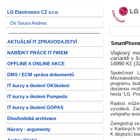
LG Electronics CZ s.r.o.
De Sousa Andrea
AKTUÁLNÍ IT ZPRAVODAJSTVÍ
SmartPhone 
Vlajkový mo
NABÍDKY PRÁCE IT FIREM
variantě v š
14990 Kč (32
OFFLINE A ONLINE AKCE
Společnost L
DMS / ECM správa dokumentů
Mezinárodníh
programu bude
IT kurzy a školení OKškolení
dostanou možn
hesla "LG. Pro
IT kurzy a školení Pumpedu
Radost může b
IT kurzy a školení GOPAS
vyvolává. Zac
veřejného tes
Dlouhodobá archivace
Zaregistrují s
v Karlových V
Názory - argumenty
K dispozici bu