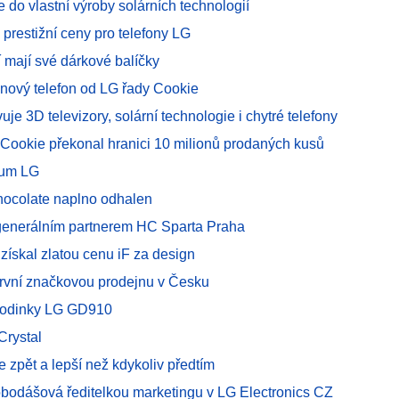
e do vlastní výroby solárních technologií
, prestižní ceny pro telefony LG
 mají své dárkové balíčky
nový telefon od LG řady Cookie
uje 3D televizory, solární technologie i chytré telefony
 Cookie překonal hranici 10 milionů prodaných kusů
rum LG
ocolate naplno odhalen
enerálním partnerem HC Sparta Praha
ískal zlatou cenu iF za design
první značkovou prodejnu v Česku
hodinky LG GD910
rystal
e zpět a lepší než kdykoliv předtím
obodášová ředitelkou marketingu v LG Electronics CZ