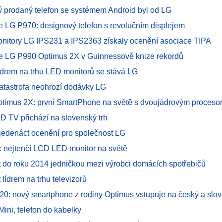
 prodaný telefon se systémem Android byl od LG
 LG P970: designový telefon s revolučním displejem
nitory LG IPS231 a IPS2363 získaly ocenění asociace TIPA
 LG P990 Optimus 2X v Guinnessově knize rekordů
ídrem na trhu LED monitorů se stává LG
atastrofa neohrozí dodávky LG
timus 2X: první SmartPhone na světě s dvoujádrovým proceso
 TV přichází na slovenský trh
jedenáct ocenění pro společnost LG
 nejtenčí LCD LED monitor na světě
t do roku 2014 jedničkou mezi výrobci domácích spotřebičů
 lídrem na trhu televizorů
20: nový smartphone z rodiny Optimus vstupuje na český a slov
ini, telefon do kabelky