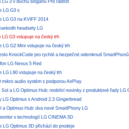
 s LG 3 v duchu sloganu Pro radost
e LG G3 s
e LG G3 na KVIFF 2014
luetooth headsety LG
LG G3 vstupuje na český trh
 LG G2 Mini vstupuje na český trh
eslo KnockCode pro rychlé a bezpečné odemknutí SmartPhon
efon LG Nexus 5 Red
 LG L90 vstupuje na český trh
mikro audio systém s podporou AirPlay
 Sol a LG Optimus Hub: mobilní novinky z produktové řady LG
 LG Optimus s Android 2.3 Gingerbread
ol a Optimus Hub: dva nové SmartPhony LG
onitor s technologií LG CINEMA 3D
 LG Optimus 3D přichází do prodeje