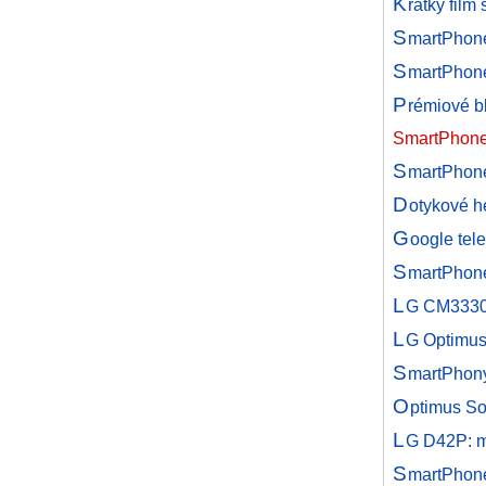
K
rátký film
S
martPhon
S
martPhon
P
rémiové b
SmartPhone 
S
martPhone
D
otykové h
G
oogle tel
S
martPhone
L
G CM3330 
L
G Optimus
S
martPhony
O
ptimus S
L
G D42P: m
S
martPhone