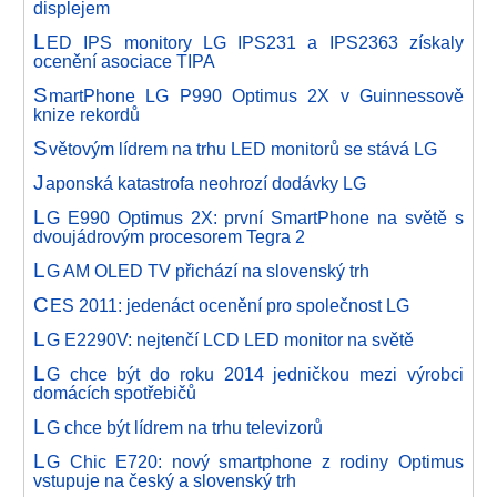
displejem
L
ED IPS monitory LG IPS231 a IPS2363 získaly
ocenění asociace TIPA
S
martPhone LG P990 Optimus 2X v Guinnessově
knize rekordů
S
větovým lídrem na trhu LED monitorů se stává LG
J
aponská katastrofa neohrozí dodávky LG
L
G E990 Optimus 2X: první SmartPhone na světě s
dvoujádrovým procesorem Tegra 2
L
G AM OLED TV přichází na slovenský trh
C
ES 2011: jedenáct ocenění pro společnost LG
L
G E2290V: nejtenčí LCD LED monitor na světě
L
G chce být do roku 2014 jedničkou mezi výrobci
domácích spotřebičů
L
G chce být lídrem na trhu televizorů
L
G Chic E720: nový smartphone z rodiny Optimus
vstupuje na český a slovenský trh