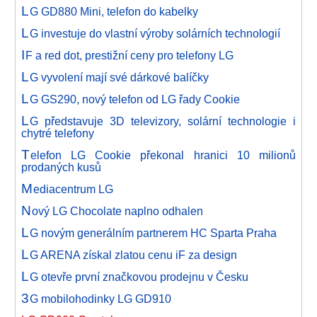
L
G GD880 Mini, telefon do kabelky
L
G investuje do vlastní výroby solárních technologií
I
F a red dot, prestižní ceny pro telefony LG
L
G vyvolení mají své dárkové balíčky
L
G GS290, nový telefon od LG řady Cookie
L
G představuje 3D televizory, solární technologie i
chytré telefony
T
elefon LG Cookie překonal hranici 10 milionů
prodaných kusů
M
ediacentrum LG
N
ový LG Chocolate naplno odhalen
L
G novým generálním partnerem HC Sparta Praha
L
G ARENA získal zlatou cenu iF za design
L
G otevře první značkovou prodejnu v Česku
3
G mobilohodinky LG GD910