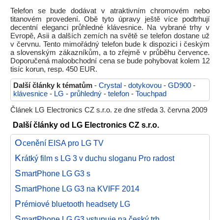
Telefon se bude dodávat v atraktivním chromovém nebo
titanovém provedení. Obě tyto úpravy ještě více podtrhují
decentní eleganci průhledné klávesnice. Na vybrané trhy v
Evropě, Asii a dalších zemích na světě se telefon dostane už
v červnu. Tento mimořádný telefon bude k dispozici i českým
a slovenským zákazníkům, a to zřejmě v průběhu července.
Doporučená maloobchodní cena se bude pohybovat kolem 12
tisíc korun, resp. 450 EUR.
Další články k tématům
-
Crystal
-
dotykovou
-
GD900
-
klávesnice
-
LG
-
průhledný
-
telefon
-
Touchpad
Článek LG Electronics CZ s.r.o. ze dne středa 3. června 2009
Další články od LG Electronics CZ s.r.o.
O
cenění EISA pro LG TV
K
rátký film s LG 3 v duchu sloganu Pro radost
S
martPhone LG G3 s
S
martPhone LG G3 na KVIFF 2014
P
rémiové bluetooth headsety LG
S
martPhone LG G3 vstupuje na český trh