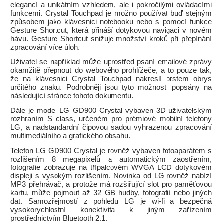
elegancí a unikátním vzhledem, ale i pokročilými ovládacími
funkcemi. Crystal Touchpad je možno používat buď stejným
způsobem jako klávesnici notebooku nebo s pomocí funkce
Gesture Shortcut, která přináší dotykovou navigaci v novém
hávu. Gesture Shortcut snižuje množství kroků při přepínání
zpracování více úloh.
Uživatel se například může uprostřed psaní emailové zprávy
okamžitě přepnout do webového prohlížeče, a to pouze tak,
že na klávesnici Crystal Touchpad nakreslí prstem obrys
určitého znaku. Podrobněji jsou tyto možnosti popsány na
následující stránce tohoto dokumentu.
Dále je model LG GD900 Crystal vybaven 3D uživatelským
rozhraním S class, určeném pro prémiové mobilní telefony
LG, a nadstandardní čipovou sadou vyhrazenou zpracování
multimediálního a grafického obsahu.
Telefon LG GD900 Crystal je rovněž vybaven fotoaparátem s
rozlišením 8 megapixelů a automatickým zaostřením,
fotografie zobrazuje na třípalcovém WVGA LCD dotykovém
displeji s vysokým rozlišením. Novinka od LG rovněž nabízí
MP3 přehrávač, a protože má rozšiřující slot pro paměťovou
kartu, může pojmout až 32 GB hudby, fotografií nebo jiných
dat. Samozřejmostí z pohledu LG je wi-fi a bezpečná
vysokorychlostní konektivita k jiným zařízením
prostřednictvím Bluetooth 2.1.