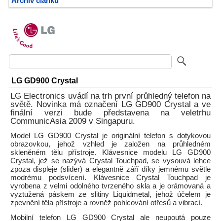
Archiv článků
LG GD900 Crystal
LG Electronics uvádí na trh první průhledný telefon na
světě. Novinka má označení LG GD900 Crystal a ve
finální verzi bude představena na veletrhu
CommunicAsia 2009 v Singapuru.
Model LG GD900 Crystal je originální telefon s dotykovou
obrazovkou, jehož vzhled je založen na průhledném
skleněném tělu přístroje. Klávesnice modelu LG GD900
Crystal, jež se nazývá Crystal Touchpad, se vysouvá lehce
zpoza displeje (slider) a elegantně září díky jemnému světle
modrému podsvícení. Klávesnice Crystal Touchpad je
vyrobena z velmi odolného tvrzeného skla a je orámovaná a
vyztužená páskem ze slitiny Liquidmetal, jehož účelem je
zpevnění těla přístroje a rovněž pohlcování otřesů a vibrací.
Mobilní telefon LG GD900 Crystal ale neupoutá pouze