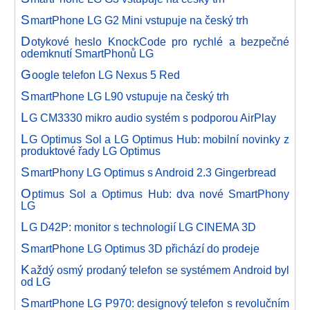
S
martPhone LG G2 Mini vstupuje na český trh
D
otykové heslo KnockCode pro rychlé a bezpečné
odemknutí SmartPhonů LG
G
oogle telefon LG Nexus 5 Red
S
martPhone LG L90 vstupuje na český trh
L
G CM3330 mikro audio systém s podporou AirPlay
L
G Optimus Sol a LG Optimus Hub: mobilní novinky z
produktové řady LG Optimus
S
martPhony LG Optimus s Android 2.3 Gingerbread
O
ptimus Sol a Optimus Hub: dva nové SmartPhony
LG
L
G D42P: monitor s technologií LG CINEMA 3D
S
martPhone LG Optimus 3D přichází do prodeje
K
aždý osmý prodaný telefon se systémem Android byl
od LG
S
martPhone LG P970: designový telefon s revolučním