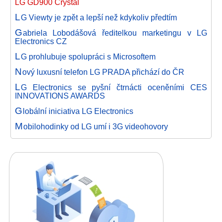
LG GD900 Crystal
L
G Viewty je zpět a lepší než kdykoliv předtím
G
abriela Lobodášová ředitelkou marketingu v LG
Electronics CZ
L
G prohlubuje spolupráci s Microsoftem
N
ový luxusní telefon LG PRADA přichází do ČR
L
G Electronics se pyšní čtrnácti oceněními CES
INNOVATIONS AWARDS
G
lobální iniciativa LG Electronics
M
obilohodinky od LG umí i 3G videohovory