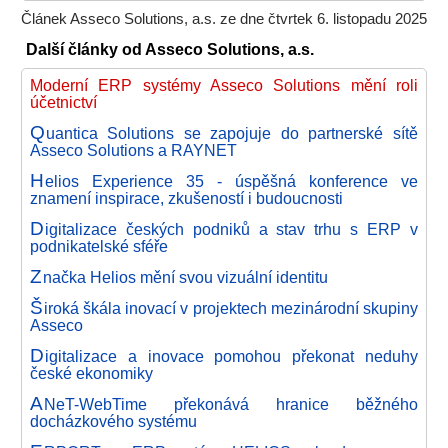
Článek Asseco Solutions, a.s. ze dne čtvrtek 6. listopadu 2025
Další články od Asseco Solutions, a.s.
Moderní ERP systémy Asseco Solutions mění roli
účetnictví
Q
uantica Solutions se zapojuje do partnerské sítě
Asseco Solutions a RAYNET
H
elios Experience 35 - úspěšná konference ve
znamení inspirace, zkušeností i budoucnosti
D
igitalizace českých podniků a stav trhu s ERP v
podnikatelské sféře
Z
načka Helios mění svou vizuální identitu
Š
iroká škála inovací v projektech mezinárodní skupiny
Asseco
D
igitalizace a inovace pomohou překonat neduhy
české ekonomiky
A
NeT-WebTime překonává hranice běžného
docházkového systému