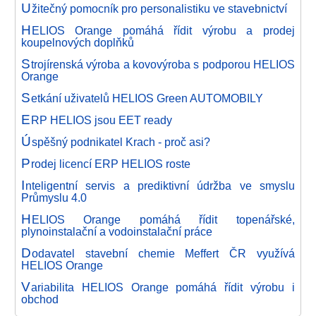
U
žitečný pomocník pro personalistiku ve stavebnictví
H
ELIOS Orange pomáhá řídit výrobu a prodej
koupelnových doplňků
S
trojírenská výroba a kovovýroba s podporou HELIOS
Orange
S
etkání uživatelů HELIOS Green AUTOMOBILY
E
RP HELIOS jsou EET ready
Ú
spěšný podnikatel Krach - proč asi?
P
rodej licencí ERP HELIOS roste
I
nteligentní servis a prediktivní údržba ve smyslu
Průmyslu 4.0
H
ELIOS Orange pomáhá řídit topenářské,
plynoinstalační a vodoinstalační práce
D
odavatel stavební chemie Meffert ČR využívá
HELIOS Orange
V
ariabilita HELIOS Orange pomáhá řídit výrobu i
obchod