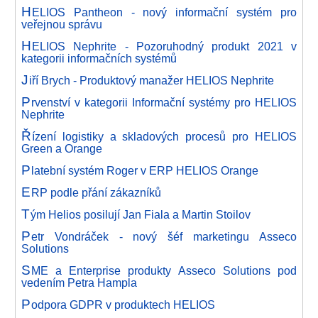
H
ELIOS Pantheon - nový informační systém pro
veřejnou správu
H
ELIOS Nephrite - Pozoruhodný produkt 2021 v
kategorii informačních systémů
J
iří Brych - Produktový manažer HELIOS Nephrite
P
rvenství v kategorii Informační systémy pro HELIOS
Nephrite
Ř
ízení logistiky a skladových procesů pro HELIOS
Green a Orange
P
latební systém Roger v ERP HELIOS Orange
E
RP podle přání zákazníků
T
ým Helios posilují Jan Fiala a Martin Stoilov
P
etr Vondráček - nový šéf marketingu Asseco
Solutions
S
ME a Enterprise produkty Asseco Solutions pod
vedením Petra Hampla
P
odpora GDPR v produktech HELIOS