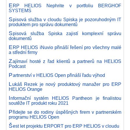
E
RP HELIOS Nephrite v portfoliu BERGHOF
SYSTEMS
S
pisová služba v cloudu Spiska je pozoruhodným IT
produktem pro správu dokumentů
S
pisová služba Spiska zajistí komplexní správu
dokumentů
E
RP HELIOS iNuvio přináší řešení pro všechny malé
a střední firmy
Z
ajímaví hosté z řad klientů a partnerů na HELIOS
Podcast
P
artnerství v HELIOS Open přináší řadu výhod
L
ukáš Rezek je nový produktový manažer pro ERP
HELIOS Orange
I
nformační systém HELIOS Pantheon je finalistou
soutěže IT produkt roku 2021
P
řidejte se do rodiny úspěšných firem v partnerském
programu HELIOS Open
Š
est let projektu ERPORT pro ERP HELIOS v cloudu