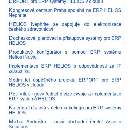
E
RPORT pro ERP systémy HELIOS v cloudu
K
ongresové centrum Praha spoléhá na ERP HELIOS
Nephrite
H
ELIOS Nephrite se zapojuje do elektronizace
českého zdravotnictví
D
ocházkové, plánovací a přístupové systémy pro ERP
HELIOS
P
roduktový konfigurátor s pomocí ERP systému
Helios iNuvio
I
mplementace ERP HELIOS s odpovědností za IT
zákazníka
S
edm let úspěšného projektu ERPORT pro ERP
HELIOS v cloudu
P
etr Vítek - nový ředitel divize vývoje a implementace
ERP systémů HELIOS
K
ateřina Trčalová v čele marketingu pro ERP systémy
HELIOS
M
ichal Andraško - nový obchodní ředitel Asseco
Solutions