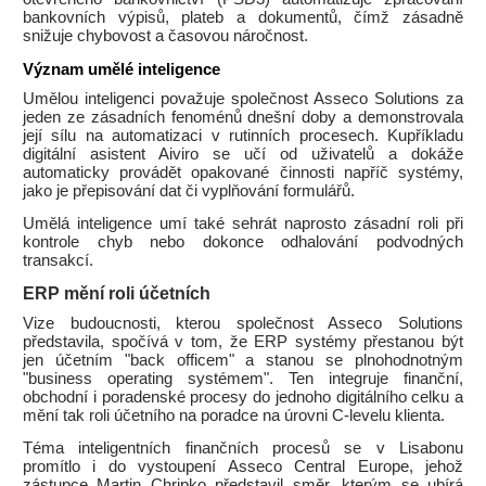
bankovních výpisů, plateb a dokumentů, čímž zásadně
snižuje chybovost a časovou náročnost.
Význam umělé inteligence
Umělou inteligenci považuje společnost Asseco Solutions za
jeden ze zásadních fenoménů dnešní doby a demonstrovala
její sílu na automatizaci v rutinních procesech. Kupříkladu
digitální asistent Aiviro se učí od uživatelů a dokáže
automaticky provádět opakované činnosti napříč systémy,
jako je přepisování dat či vyplňování formulářů.
Umělá inteligence umí také sehrát naprosto zásadní roli při
kontrole chyb nebo dokonce odhalování podvodných
transakcí.
ERP mění roli účetních
Vize budoucnosti, kterou společnost Asseco Solutions
představila, spočívá v tom, že ERP systémy přestanou být
jen účetním "back officem" a stanou se plnohodnotným
"business operating systémem". Ten integruje finanční,
obchodní i poradenské procesy do jednoho digitálního celku a
mění tak roli účetního na poradce na úrovni C-levelu klienta.
Téma inteligentních finančních procesů se v Lisabonu
promítlo i do vystoupení Asseco Central Europe, jehož
zástupce Martin Chripko představil směr, kterým se ubírá