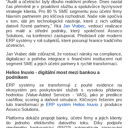
"Audit a účetnictví byly dlouho reaktivní profese. Dnes nastal
čas přeměnit je v proaktivní službu a spolutvůrce byznysové
strategie klienta. Pro 80 % SME segmentu jsou účetní firmy
hlavním partnerem pro klíčová rozhodnutí. Naše role spočívá
v tom, dát jim technologické nástroje, které z nich udělají
datově řízené partnery," říká
Jan Vrabec
, vedoucí realizace
pro malé a střední podniky, který společnost Asseco
Solutions, na konferenci zastupoval. Představil zde moderní
ERP systémy v roli subjektů, které posunují hranice tradičního
účetnictví.
Jan Vrabec dále zdůraznil, že rostoucí nároky na compliance,
digitalizaci a potřeba integrace s finančními institucemi nutí
segment SME a jejich účetní partnery k rychlé transformaci.
Helios Inuvio - digitální most mezi bankou a
podnikem
ERP systémy se transformují z pouhé evidence na
ekosystém pro poskytování služeb s vysokou přidanou
hodnotou (Value-Added Services - VAS), jako je predikce
cashflow, scoring a daňové simulace. Klíčovým řešením pro
tuto transformaci je
ERP systém Helios Inuvio
z produkce
Asseco Solutions.
Platforma dokáže propojit banky, účetní firmy a jejich klienty
do jednoho efektivního datového toku. Díky podpoře
otevřeného bankovnictví (PSD3) automatizuje zpracování