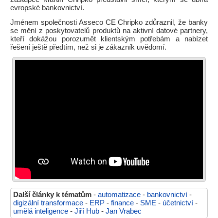
evropské bankovnictví.
Jménem společnosti Asseco CE Chripko zdůraznil, že banky
se mění z poskytovatelů produktů na aktivní datové partnery,
kteří dokážou porozumět klientským potřebám a nabízet
řešení ještě předtím, než si je zákazník uvědomí.
Další články k tématům
-
automatizace
-
bankovnictví
-
digizální transformace
-
ERP
-
finance
-
SME
-
účetnictví
-
umělá inteligence
-
Jiří Hub
-
Jan Vrabec