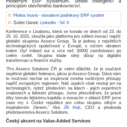
moderním ERP systémům, umělé inteligenci a
principům otevřeného bankovnictví.
H
elios Inuvio - inovativní podnikový ERP systém
S
dílet článek:
LinkedIn
-
Síť X
Konference v Lisabonu, která se konala ve dnech od 23. do
25. 10. 2025, sloužila jako platforma pro sdílení inovací napříč
globální skupinou Asseco Group. Ta je jednou z největších
technologických společností v Evropě, s ročním obratem
kolem čtyř miliard eur a více než 30000 zaměstnanci po
celém světě. Skupina klade silný důraz na digitální
transformaci a finanční služby.
"Pro Asseco Solutions ČR je velmi důležité, že je součástí
úspěšné globální federace, jakou je Asseco Group. Dává nám
to možnost nechat se inspirovat mnoha rozličnými přístupy
napříč evropským regionem. Náš úspěch však nestojí jen na
technologiích, nýbrž především na lidech - jejich expertních
znalostech a lidském přístupu. Jsme přesvědčeni, že právě
díky tomuto lidskému kapitálu a inovacím v oblasti ERP jsme
zase my v České republice pro celou skupinu silným a
inspirativním členem," říká
Jiří Hub
, CEO a předseda
představenstva Asseco Solutions.
Český akcent na Value-Added Services