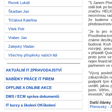
Rezek Lukáš
"S Janem Přero
stáli bok po b
značku HELIO
Škarban Jan
nesmírnou rad
že budeme op
Trčalová Kateřina
představenstv
Vítek Petr
"Je to pro 
Prostřednictv
Vrabec Jan
známe desítk
budoval. Kruh 
Zalejský Vladan
rozvíjejí, po
v případě Qua
Všechny příspěvky našich lidí
proto jsme se
nejen finančně
partnerem ve 
AKTUÁLNÍ IT ZPRAVODAJSTVÍ
"Vývoj posled
zákazníkům na
NABÍDKY PRÁCE IT FIREM
podpořit tým 
uviděl, jakou 
OFFLINE A ONLINE AKCE
jsem. Věřím, 
investoři," do
DMS / ECM správa dokumentů
Další články
IT kurzy a školení OKškolení
Přerovský
-
J