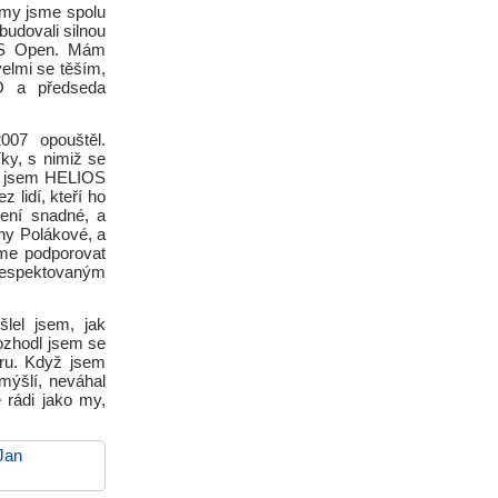
irmy jsme spolu
budovali silnou
IOS Open. Mám
elmi se těším,
 a předseda
07 opouštěl.
ky, s nimiž se
m jsem HELIOS
 lidí, kteří ho
není snadné, a
ny Polákové, a
eme podporovat
m respektovaným
šlel jsem, jak
ozhodl jsem se
ěru. Když jsem
emýšlí, neváhal
 rádi jako my,
Jan