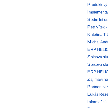
P
roduktový
I
mplementac
S
edm let 
P
etr Vítek
K
ateřina T
M
ichal And
E
RP HELIO
S
pisová sl
S
pisová sl
E
RP HELIOS
Z
ajímaví ho
P
artnerstv
L
ukáš Reze
I
nformační 