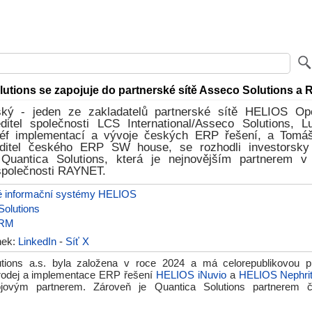
lutions se zapojuje do partnerské sítě Asseco Solutions 
ský - jeden ze zakladatelů partnerské sítě HELIOS Op
editel společnosti LCS International/Asseco Solutions, L
šéf implementací a vývoje českých ERP řešení, a Tomá
ditel českého ERP SW house, se rozhodli investorsky
 Quantica Solutions, která je nejnovějším partnerem v
 společnosti RAYNET.
é informační systémy HELIOS
Solutions
CRM
ánek:
LinkedIn
-
Síť X
utions a.s. byla založena v roce 2024 a má celorepublikovou pů
rodej a implementace ERP řešení
HELIOS iNuvio
a
HELIOS Nephri
ojovým partnerem. Zároveň je Quantica Solutions partnerem