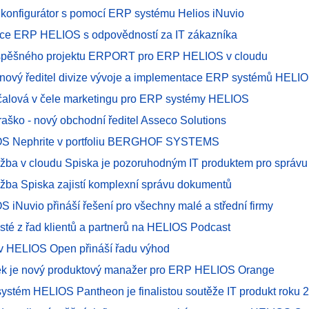
 konfigurátor s pomocí ERP systému Helios iNuvio
e ERP HELIOS s odpovědností za IT zákazníka
úspěšného projektu ERPORT pro ERP HELIOS v cloudu
 - nový ředitel divize vývoje a implementace ERP systémů HELI
rčalová v čele marketingu pro ERP systémy HELIOS
raško - nový obchodní ředitel Asseco Solutions
S Nephrite v portfoliu BERGHOF SYSTEMS
užba v cloudu Spiska je pozoruhodným IT produktem pro správ
užba Spiska zajistí komplexní správu dokumentů
 iNuvio přináší řešení pro všechny malé a střední firmy
sté z řad klientů a partnerů na HELIOS Podcast
í v HELIOS Open přináší řadu výhod
k je nový produktový manažer pro ERP HELIOS Orange
systém HELIOS Pantheon je finalistou soutěže IT produkt roku 