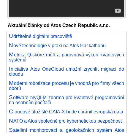
Aktuální články od Atos Czech Republic s.r.o.
U
držitelné digitální pracoviště
N
ové technologie v praxi na Atos Hackathonu
M
etrika Q-skóre měří a porovnává výkon kvantových
systémů
I
niciativa Atos OneCloud umožní zrychlit migraci do
cloudu
M
oderní robotizace procesů je vhodná pro firmy všech
oborů
S
oftware myQLM zdarma pro kvantové programování
na osobním počítači
C
loudové úložiště GAIA-X bude chránit evropská data
N
ATO a Atos společně pro kybernetickou bezpečnost
S
atelitní monitorovací a geolokačních systém Atos