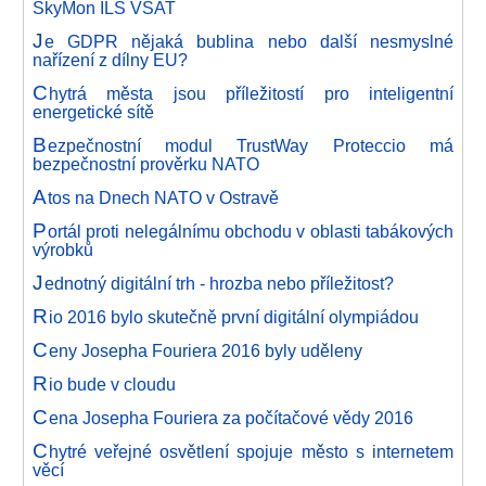
SkyMon ILS VSAT
J
e GDPR nějaká bublina nebo další nesmyslné
nařízení z dílny EU?
C
hytrá města jsou příležitostí pro inteligentní
energetické sítě
B
ezpečnostní modul TrustWay Proteccio má
bezpečnostní prověrku NATO
A
tos na Dnech NATO v Ostravě
P
ortál proti nelegálnímu obchodu v oblasti tabákových
výrobků
J
ednotný digitální trh - hrozba nebo příležitost?
R
io 2016 bylo skutečně první digitální olympiádou
C
eny Josepha Fouriera 2016 byly uděleny
R
io bude v cloudu
C
ena Josepha Fouriera za počítačové vědy 2016
C
hytré veřejné osvětlení spojuje město s internetem
věcí