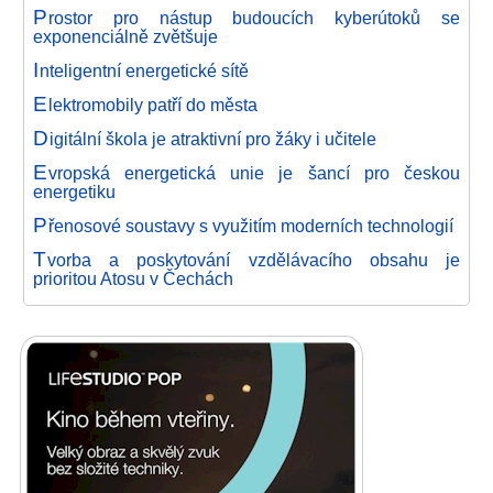
P
rostor pro nástup budoucích kyberútoků se
exponenciálně zvětšuje
I
nteligentní energetické sítě
E
lektromobily patří do města
D
igitální škola je atraktivní pro žáky i učitele
E
vropská energetická unie je šancí pro českou
energetiku
P
řenosové soustavy s využitím moderních technologií
T
vorba a poskytování vzdělávacího obsahu je
prioritou Atosu v Čechách