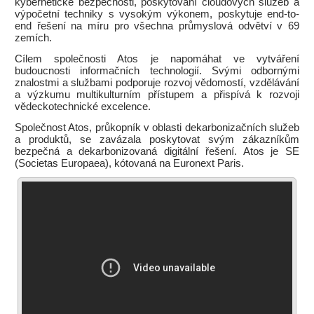
kybernetické bezpečnosti, poskytování cloudových služeb a
výpočetní techniky s vysokým výkonem, poskytuje end-to-
end řešení na míru pro všechna průmyslová odvětví v 69
zemích.
Cílem společnosti Atos je napomáhat ve vytváření
budoucnosti informačních technologií. Svými odbornými
znalostmi a službami podporuje rozvoj vědomostí, vzdělávání
a výzkumu multikulturním přístupem a přispívá k rozvoji
vědeckotechnické excelence.
Společnost Atos, průkopník v oblasti dekarbonizačních služeb
a produktů, se zavázala poskytovat svým zákazníkům
bezpečná a dekarbonizovaná digitální řešení. Atos je SE
(Societas Europaea), kótovaná na Euronext Paris.