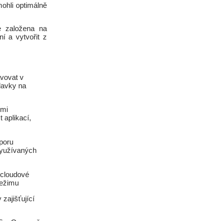
ohli optimálně
e založena na
í a vytvořit z
avovat v
davky na
ími
 aplikací,
poru
 využívaných
 cloudové
režimu
zajišťující