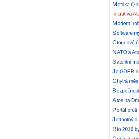
M
etrika Q-
Iniciativa A
M
oderní ro
S
oftware m
C
loudové ú
N
ATO a Ato
S
atelitní 
J
e GDPR ně
C
hytrá měst
B
ezpečnost
A
tos na Dn
P
ortál prot
J
ednotný dig
R
io 2016 b
C
eny Josep