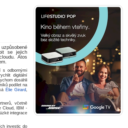
y uzpůsobené
it se jejich
cloudu. Atos
em.
ví s odbornými
hlit digitální
bychom dosáhli
íků podílet na
íká
Élie Girard
,
tnerů, včetně
e Cloud, IBM -
 úzké integrace
ch investic do