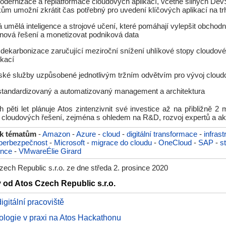
odernizace a replatformace cloudových aplikací, včetně silných De
ům umožní zkrátit čas potřebný pro uvedení klíčových aplikací na tr
 umělá inteligence a strojové učení, které pomáhají vylepšit obchodn
 nová řešení a monetizovat podniková data
dekarbonizace zaručující meziroční snížení uhlíkové stopy cloudové i
ikací
ké služby uzpůsobené jednotlivým tržním odvětvím pro vývoj cloud
tandardizovaný a automatizovaný management a architektura
 pěti let plánuje Atos zintenzivnit své investice až na přibližně 2
e cloudových řešení, zejména s ohledem na R&D, rozvoj expertů a ak
 k tématům
-
Amazon
-
Azure
-
cloud
-
digitální transformace
-
infrast
berbezpečnost
-
Microsoft
-
migrace do cloudu
-
OneCloud
-
SAP
-
s
ence
-
VMwareÉlie Girard
ech Republic s.r.o. ze dne středa 2. prosince 2020
y od Atos Czech Republic s.r.o.
digitální pracoviště
ologie v praxi na Atos Hackathonu