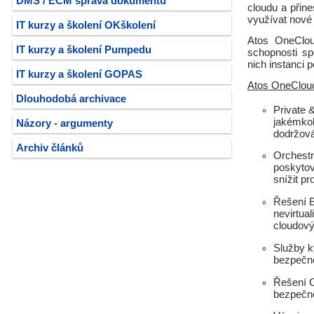
DMS / ECM správa dokumentů
cloudu a přin
využívat nové 
IT kurzy a školení OKškolení
Atos OneClou
IT kurzy a školení Pumpedu
schopnosti sp
nich instanci p
IT kurzy a školení GOPAS
Atos OneCloud
Dlouhodobá archivace
Private 
jakémkol
Názory - argumenty
dodržová
Archiv článků
Orchestr
poskytov
snížit pr
Řešení B
nevirtua
cloudový
Služby k
bezpečno
Řešení C
bezpečné