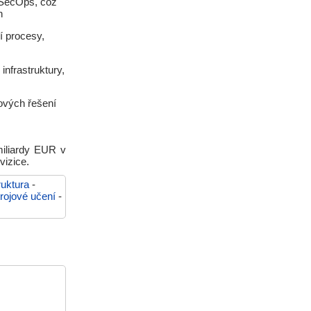
vSecOps, což
h
í procesy,
nfrastruktury,
ových řešení
 miliardy EUR v
vizice.
ruktura
-
trojové učení
-