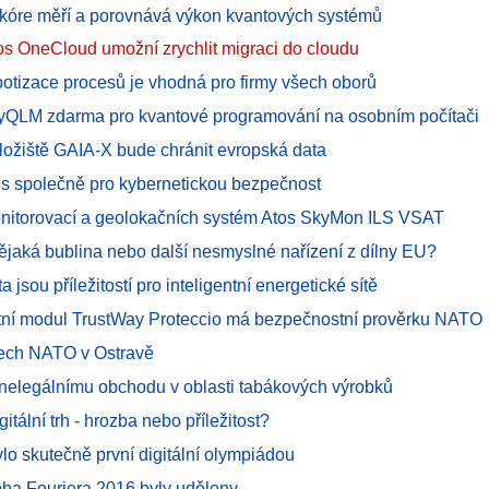
skóre měří a porovnává výkon kvantových systémů
tos OneCloud umožní zrychlit migraci do cloudu
botizace procesů je vhodná pro firmy všech oborů
yQLM zdarma pro kvantové programování na osobním počítači
ložiště GAIA-X bude chránit evropská data
s společně pro kybernetickou bezpečnost
monitorovací a geolokačních systém Atos SkyMon ILS VSAT
jaká bublina nebo další nesmyslné nařízení z dílny EU?
a jsou příležitostí pro inteligentní energetické sítě
ní modul TrustWay Proteccio má bezpečnostní prověrku NATO
ech NATO v Ostravě
i nelegálnímu obchodu v oblasti tabákových výrobků
itální trh - hrozba nebo příležitost?
ylo skutečně první digitální olympiádou
ha Fouriera 2016 byly uděleny