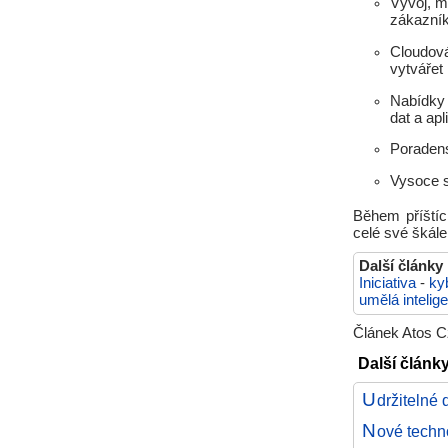
Vývoj, m
zákazník
Cloudová
vytvářet
Nabídky 
dat a apl
Poradens
Vysoce s
Během příštích
celé své škál
Další články
Iniciativa
-
ky
umělá intelig
Článek Atos Cz
Další článk
U
držitelné 
N
ové techn