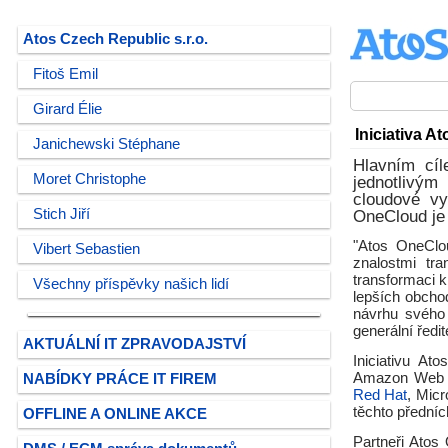
Atos Czech Republic s.r.o.
Fitoš Emil
Girard Élie
Iniciativa A
Janichewski Stéphane
Hlavním cíl
Moret Christophe
jednotlivým
cloudové vy
Stich Jiří
OneCloud je
"Atos OneClou
Vibert Sebastien
znalostmi tra
transformaci 
Všechny příspěvky našich lidí
lepších obcho
návrhu svého 
generální ředit
AKTUÁLNÍ IT ZPRAVODAJSTVÍ
Iniciativu A
Amazon Web 
NABÍDKY PRÁCE IT FIREM
Red Hat
, Micr
těchto předníc
OFFLINE A ONLINE AKCE
Partneři Atos