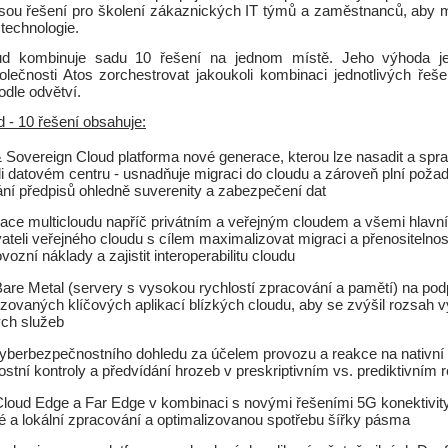
esou řešení pro školení zákaznických IT týmů a zaměstnanců, aby m
technologie.
d kombinuje sadu 10 řešení na jednom místě. Jeho výhoda j
olečnosti Atos zorchestrovat jakoukoli kombinaci jednotlivých řešen
odle odvětví.
 - 10 řešení obsahuje:
& Sovereign Cloud platforma nové generace, kterou lze nasadit a spr
i datovém centru - usnadňuje migraci do cloudu a zároveň plní poža
ní předpisů ohledně suverenity a zabezpečení dat
ace multicloudu napříč privátním a veřejným cloudem a všemi hlavn
ateli veřejného cloudu s cílem maximalizovat migraci a přenositelnost
ovozní náklady a zajistit interoperabilitu cloudu
are Metal (servery s vysokou rychlostí zpracování a pamětí) na pod
lizovaných klíčových aplikací blízkých cloudu, aby se zvýšil rozsah
ch služeb
yberbezpečnostního dohledu za účelem provozu a reakce na nativní
stní kontroly a předvídání hrozeb v preskriptivním vs. prediktivním 
loud Edge a Far Edge v kombinaci s novými řešeními 5G konektivity 
 a lokální zpracování a optimalizovanou spotřebu šířky pásma