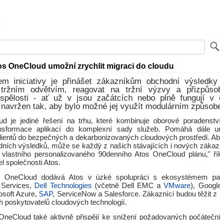
tos OneCloud umožní zrychlit migraci do cloudu
em iniciativy je přinášet zákazníkům obchodní výsledk
 tržním odvětvím, reagovat na tržní výzvy a přizpůsob
spělosti - ať už v jsou začátcích nebo plně fungují v 
 navržen tak, aby bylo možné jej využít modulárním způsob
d je jediné řešení na trhu, které kombinuje oborové poradenst
nsformace aplikací do komplexní sady služeb. Pomáhá dále uryc
klientů do bezpečných a dekarbonizovaných cloudových prostředí. A
dních výsledků, může se každý z našich stávajících i nových zákazn
vlastního personalizovaného 90denního Atos OneCloud plánu," ř
el společnosti Atos.
tos OneCloud dodává Atos v úzké spolupráci s ekosystémem par
Services,
Dell Technologies
(včetně Dell EMC a
VMware
), Googl
osoft Azure,
SAP
, ServiceNow a Salesforce. Zákazníci budou těžit z
h poskytovatelů cloudových technologií.
 OneCloud také aktivně přispějí ke snížení požadovaných počáteční