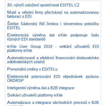
3
0. výročí založení společnosti EDITEL CZ
M
alé a střední firmy přecházejí na automatizovanou
fakturaci s EDI
Š
tefan Sádovský řídí českou i slovenskou pobočku
EDITEL
E
lektronická výměna dat eXite podporuje řadu
různých EDI standardů
e
Xite User Group 2019 - setkání uživatelů EDI
platformy eXite
A
utomatizované a efektivní financování dodavatelsko
odběratelských vztahů
P
ersonální změny v EDITELu
E
lektronické potvrzování EDI objednávek zprávou
ORDRSP
I
nteligentní výměna dat a B2B integrace
S
etkání uživatelů platformy eXite
A
utomatizace a integrace obchodních procesů v B2B