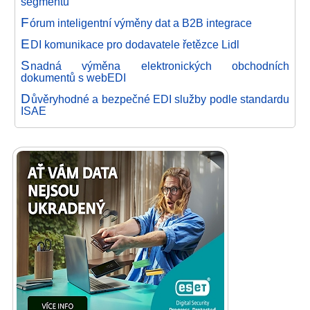
segmentu
F
órum inteligentní výměny dat a B2B integrace
E
DI komunikace pro dodavatele řetězce Lidl
S
nadná výměna elektronických obchodních
dokumentů s webEDI
D
ůvěryhodné a bezpečné EDI služby podle standardu
ISAE