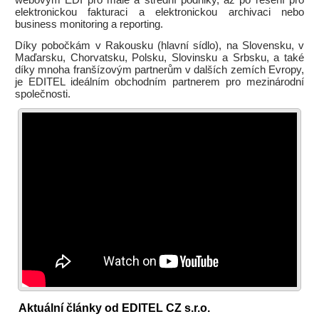
webovým EDI pro malé a střední podniky, až po řešení pro
elektronickou fakturaci a elektronickou archivaci nebo
business monitoring a reporting.
Díky pobočkám v Rakousku (hlavní sídlo), na Slovensku, v
Maďarsku, Chorvatsku, Polsku, Slovinsku a Srbsku, a také
díky mnoha franšízovým partnerům v dalších zemích Evropy,
je EDITEL ideálním obchodním partnerem pro mezinárodní
společnosti.
Aktuální články od EDITEL CZ s.r.o.