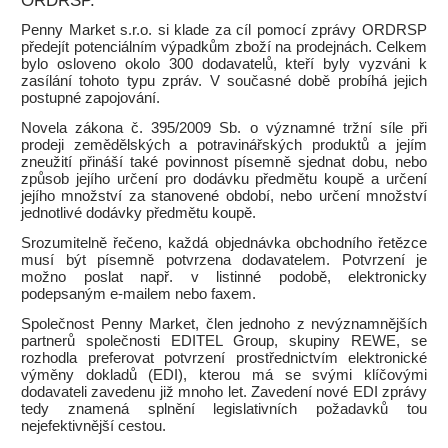
ORDRSP.
Penny Market s.r.o. si klade za cíl pomocí zprávy ORDRSP
předejít potenciálním výpadkům zboží na prodejnách. Celkem
bylo osloveno okolo 300 dodavatelů, kteří byly vyzváni k
zasílání tohoto typu zpráv. V současné době probíhá jejich
postupné zapojování.
Novela zákona č. 395/2009 Sb. o významné tržní síle při
prodeji zemědělských a potravinářských produktů a jejím
zneužití přináší také povinnost písemně sjednat dobu, nebo
způsob jejího určení pro dodávku předmětu koupě a určení
jejího množství za stanovené období, nebo určení množství
jednotlivé dodávky předmětu koupě.
Srozumitelně řečeno, každá objednávka obchodního řetězce
musí být písemně potvrzena dodavatelem. Potvrzení je
možno poslat např. v listinné podobě, elektronicky
podepsaným e-mailem nebo faxem.
Společnost Penny Market, člen jednoho z nevýznamnějších
partnerů společnosti EDITEL Group, skupiny REWE, se
rozhodla preferovat potvrzení prostřednictvím elektronické
výměny dokladů (EDI), kterou má se svými klíčovými
dodavateli zavedenu již mnoho let. Zavedení nové EDI zprávy
tedy znamená splnění legislativních požadavků tou
nejefektivnější cestou.