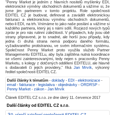
"Penny Market je jedním z hlavních nositelů myšlenky EDI,
elektronické výměny obchodních dokumentů a vážíme si, že
jsme jim partnerem v tomto projektu. Role společnosti
EDITEL CZ je budovat, definovat a zavádět elektronickou
fakturaci a elektronickou výměnu obchodních dokumentů,
nebo-li EDI, na trh. Vnímáme to jako naše poslání a vážíme si
každého partnera, který jej s námi sdílí. Rozjezd nových typů
zpráv je pro nás rutinní záležitostí. V případech, kdy jsou obě
strany připravené, je to snadné, ale horší jsou případy, kdy
jedna či druhá strana nemá podporu daného formátu,
vyžadovaného protistranou, ve svém informačním systému.
Společnost Penny Market proto využila služeb Partner
Managementu EDITELu, aby byla zajištěna nutná koordinace
se všemi zainteresovanými, tedy nejen s pracovníky Penny
Marketu, s kolegy z dotčených oddělení EDITELU, ale hlavně
s dodavateli či jejich providery," říká
Jan Mrvík
, výkonný
ředitel společnosti EDITEL CZ.
Další články k tématům
-
doklady
-
EDI
-
elektronizace
-
email
-
fakturace
-
legislativa
-
objednávky
-
ORDRSP
-
Penny Market
-
zákon
-
Jan Mrvík
Článek EDITEL CZ s.r.o. ze dne úterý 11. července 2017
Další články od EDITEL CZ s.r.o.
3
0. výročí založení společnosti EDITEL CZ