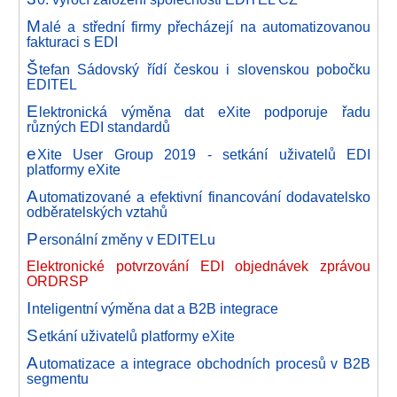
M
alé a střední firmy přecházejí na automatizovanou
fakturaci s EDI
Š
tefan Sádovský řídí českou i slovenskou pobočku
EDITEL
E
lektronická výměna dat eXite podporuje řadu
různých EDI standardů
e
Xite User Group 2019 - setkání uživatelů EDI
platformy eXite
A
utomatizované a efektivní financování dodavatelsko
odběratelských vztahů
P
ersonální změny v EDITELu
Elektronické potvrzování EDI objednávek zprávou
ORDRSP
I
nteligentní výměna dat a B2B integrace
S
etkání uživatelů platformy eXite
A
utomatizace a integrace obchodních procesů v B2B
segmentu