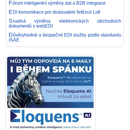
F
órum inteligentní výměny dat a B2B integrace
E
DI komunikace pro dodavatele řetězce Lidl
S
nadná výměna elektronických obchodních
dokumentů s webEDI
D
ůvěryhodné a bezpečné EDI služby podle standardu
ISAE