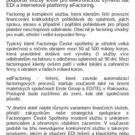
podporou služby eXite pro elektronickou výměnu dat
EDI a internetové platformy eFactoring.
Factoring je komplexní služba, která klientům řeší provozní
financování krátkodobých pohledávek do splatnosti, jejich
správu, inkaso a případně i pojištění pohledávek pro případ
platební neschopnosti odběratele. Obecně je factoring vhodný
pro malé, střední i velké korporátní firmy.
Typický klient Factoringu České spořitelny je středně velká
společnost s ročním obratem mezi 50 až 500 milióny korun,
která pravidelně dodává své výrobky či služby více
odběratelům na fakturu s odloženou splatností až 90 dní. Mezi
factoringové klienty ovšem patří i velké lokální a zahraniční
firmy s obratem v řádech miliard korun.
ediFactoring - řešení, které zavede automatizaci
factoringových procesů, startuje současně také na úrovni
mateřských společností Erste Group a EDITEL v Rakousku.
Postupně bude rozšířeno do zemí, kde obě společnosti
působí.
"V dnešní době nabité různými variantami finančních služeb,
přináší zákazníkům naše strategická spolupráce s
Factoringem České Spořitelny moderní službu s unikátním
potenciálem a ohromným stabilním zázemím. V současné
podobě na trhu neevidujeme konkurenční službu s takovým
prostorem, jakým je sloučení EDI řešení a klasického nebo