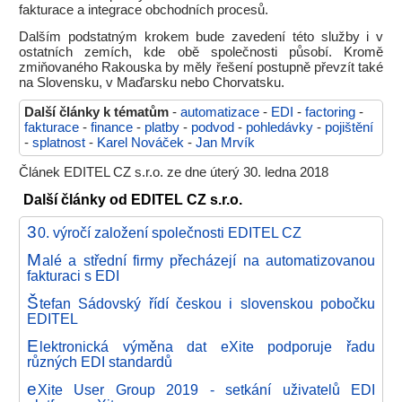
fakturace a integrace obchodních procesů.
Dalším podstatným krokem bude zavedení této služby i v
ostatních zemích, kde obě společnosti působí. Kromě
zmiňovaného Rakouska by měly řešení postupně převzít také
na Slovensku, v Maďarsku nebo Chorvatsku.
Další články k tématům
-
automatizace
-
EDI
-
factoring
-
fakturace
-
finance
-
platby
-
podvod
-
pohledávky
-
pojištění
-
splatnost
-
Karel Nováček
-
Jan Mrvík
Článek EDITEL CZ s.r.o. ze dne úterý 30. ledna 2018
Další články od EDITEL CZ s.r.o.
3
0. výročí založení společnosti EDITEL CZ
M
alé a střední firmy přecházejí na automatizovanou
fakturaci s EDI
Š
tefan Sádovský řídí českou i slovenskou pobočku
EDITEL
E
lektronická výměna dat eXite podporuje řadu
různých EDI standardů
e
Xite User Group 2019 - setkání uživatelů EDI