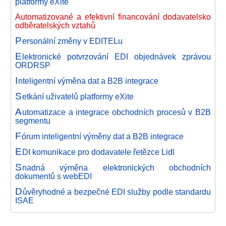
platformy eXite
Automatizované a efektivní financování dodavatelsko
odběratelských vztahů
P
ersonální změny v EDITELu
E
lektronické potvrzování EDI objednávek zprávou
ORDRSP
I
nteligentní výměna dat a B2B integrace
S
etkání uživatelů platformy eXite
A
utomatizace a integrace obchodních procesů v B2B
segmentu
F
órum inteligentní výměny dat a B2B integrace
E
DI komunikace pro dodavatele řetězce Lidl
S
nadná výměna elektronických obchodních
dokumentů s webEDI
D
ůvěryhodné a bezpečné EDI služby podle standardu
ISAE