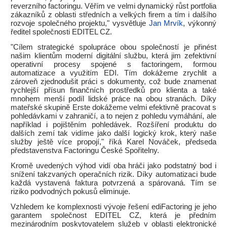
reverzního factoringu. Věřím ve velmi dynamický růst portfolia
zákazníků z oblasti středních a velkých firem a tím i dalšího
rozvoje společného projektu," vysvětluje
Jan Mrvík
, výkonný
ředitel společnosti EDITEL CZ.
"Cílem strategické spolupráce obou společností je přinést
našim klientům moderní digitální službu, která jim zefektivní
operativní procesy spojené s factoringem, formou
automatizace a využitím EDI. Tím dokážeme zrychlit a
zároveň zjednodušit práci s dokumenty, což bude znamenat
rychlejší přísun finančních prostředků pro klienta a také
mnohem menší podíl lidské práce na obou stranách. Díky
mateřské skupině Erste dokážeme velmi efektivně pracovat s
pohledávkami v zahraničí, a to nejen z pohledu vymáhání, ale
například i pojištěním pohledávek. Rozšíření produktu do
dalších zemí tak vidíme jako další logický krok, který naše
služby ještě více propojí," říká Karel Nováček, předseda
představenstva Factoringu České Spořitelny.
Kromě uvedených výhod vidí oba hráči jako podstatný bod i
snížení takzvaných operačních rizik. Díky automatizaci bude
každá vystavená faktura potvrzená a spárovaná. Tím se
riziko podvodných pokusů eliminuje.
Vzhledem ke komplexnosti vývoje řešení ediFactoring je jeho
garantem společnost EDITEL CZ, která je předním
mezinárodním poskytovatelem služeb v oblasti elektronické