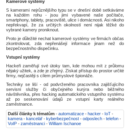
Kamerové systémy
S kamerami nejrůznějšího typu se v dnešní době setkáváme
na každém rohu - jsou jimi vybavené naše počítače,
smartphony, tablety, pracoviště, ulice i domácnosti. Asi nikoho
nepřekvapí, že za určitých okolností není nijak těžké do
vybrané kamery proniknout.
Proto je důležité nechat kamerové systémy ve firmách občas
zkontrolovat, zda nepřenášejí informace jinam než do
bezpečnostního dispečinku.
Vstupní systémy
Hackeři zaměřují své útoky tam, kde mohou mít z průlomu
nějaký užitek, a zde je zřejmý. Získat přístup do prostor určité
firmy, nejčastěji s cílem průmyslové špionáže.
Techniky se liší - od podvrženého pracovníka zajišťujícího
servisní služby či obyčejného kurýra nebo běžného
návštěvníka, přes hacking automatického vstupního systému
až po seskenování údajů ze vstupní karty reálného
zaměstnance.
Další články k tématům
-
automatizace
-
hacker
-
IoT
-
kamera
-
kancelář
-
kyberbezpečnost
-
odposlech
-
telefon
-
VoIP
-
zaměstnanci
-
William Ischanoe