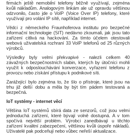
firmách ještě nemobilní telefony běžně využívají, zejména
kvůli nákladům. Analogovým linkám ale už opravdu většinou
odzvonilo, často jde o VoIP (Voice Over IP) telefony, které
využívají pro volání IP sítě, například internet.
Vědci z německého Fraunhoferova institutu pro bezpečné
informační technologie (SIT) nedávno zkoumali, jak jsou tato
zařízení citlivá na hackování. Za tímto účelem otestovali
webová uživatelská rozhraní 33 VoIP telefonů od 25 různých
výrobců.
Výsledky byly velmi překvapivé - nalezli celkem 40
závažných bezpečnostních slabin, kterých by útočníci mohli
využít k odposlouchávání konverzace, vyřazení telefonu z
provozu nebo získání přístupu k podnikové síti.
Zarážející bylo zejména to, že šlo o přístroje, které jsou na
trhu již delší dobu a měla by být tím pádem testovaná a
bezpečná.
IoT systémy - internet věcí
Většina IoT systémů sbírá data ze senzorů, což jsou velmi
jednoduchá zařízení, které bývají volně dostupná. A v tom
spočívá největší problém. Výrobci zanedbávají u těchto
zařízení kvalitní zabezpečení, většinou kvůli úspoře nákladů.
Uživatelé pak podceňují nebo vůbec neřeší aktualizace.