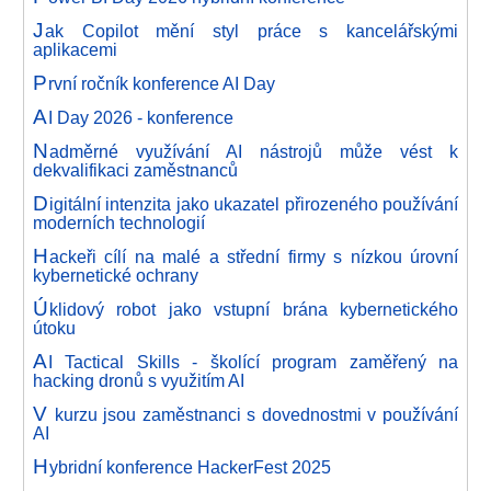
J
ak Copilot mění styl práce s kancelářskými
aplikacemi
P
rvní ročník konference AI Day
A
I Day 2026 - konference
N
adměrné využívání AI nástrojů může vést k
dekvalifikaci zaměstnanců
D
igitální intenzita jako ukazatel přirozeného používání
moderních technologií
H
ackeři cílí na malé a střední firmy s nízkou úrovní
kybernetické ochrany
Ú
klidový robot jako vstupní brána kybernetického
útoku
A
I Tactical Skills - školící program zaměřený na
hacking dronů s využitím AI
V
kurzu jsou zaměstnanci s dovednostmi v používání
AI
H
ybridní konference HackerFest 2025