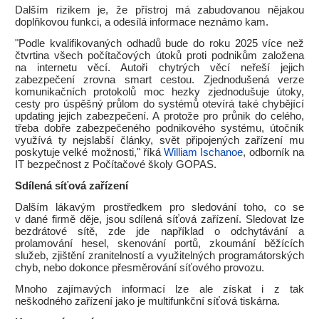
Dalším rizikem je, že přístroj má zabudovanou nějakou
doplňkovou funkci, a odesílá informace neznámo kam.
"Podle kvalifikovaných odhadů bude do roku 2025 více než
čtvrtina všech počítačových útoků proti podnikům založena
na internetu věcí. Autoři chytrých věcí neřeší jejich
zabezpečení zrovna smart cestou. Zjednodušená verze
komunikačních protokolů moc hezky zjednodušuje útoky,
cesty pro úspěšný průlom do systémů otevírá také chybějící
updating jejich zabezpečení. A protože pro průnik do celého,
třeba dobře zabezpečeného podnikového systému, útočník
využívá ty nejslabší články, svět připojených zařízení mu
poskytuje velké možnosti," říká
William Ischanoe
, odborník na
IT bezpečnost z Počítačové školy GOPAS.
Sdílená síťová zařízení
Dalším lákavým prostředkem pro sledování toho, co se
v dané firmě děje, jsou sdílená síťová zařízení. Sledovat lze
bezdrátové sítě, zde jde například o odchytávání a
prolamování hesel, skenování portů, zkoumání běžících
služeb, zjištění zranitelností a využitelných programátorských
chyb, nebo dokonce přesměrování síťového provozu.
Mnoho zajímavých informací lze ale získat i z tak
neškodného zařízení jako je multifunkční síťová tiskárna.