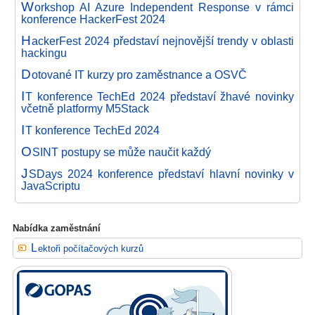
W
orkshop AI Azure Independent Response v rámci
konference HackerFest 2024
H
ackerFest 2024 představí nejnovější trendy v oblasti
hackingu
D
otované IT kurzy pro zaměstnance a OSVČ
I
T konference TechEd 2024 představí žhavé novinky
včetně platformy M5Stack
I
T konference TechEd 2024
O
SINT postupy se může naučit každý
J
SDays 2024 konference představí hlavní novinky v
JavaScriptu
Nabídka zaměstnání
Lektoři počítačových kurzů