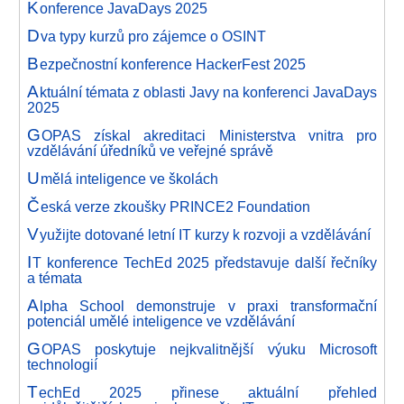
K
onference JavaDays 2025
D
va typy kurzů pro zájemce o OSINT
B
ezpečnostní konference HackerFest 2025
A
ktuální témata z oblasti Javy na konferenci JavaDays
2025
G
OPAS získal akreditaci Ministerstva vnitra pro
vzdělávání úředníků ve veřejné správě
U
mělá inteligence ve školách
Č
eská verze zkoušky PRINCE2 Foundation
V
yužijte dotované letní IT kurzy k rozvoji a vzdělávání
I
T konference TechEd 2025 představuje další řečníky
a témata
A
lpha School demonstruje v praxi transformační
potenciál umělé inteligence ve vzdělávání
G
OPAS poskytuje nejkvalitnější výuku Microsoft
technologií
T
echEd 2025 přinese aktuální přehled