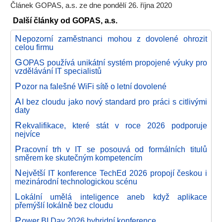
Článek GOPAS, a.s. ze dne pondělí 26. října 2020
Další články od GOPAS, a.s.
N
epozorní zaměstnanci mohou z dovolené ohrozit
celou firmu
G
OPAS používá unikátní systém propojené výuky pro
vzdělávání IT specialistů
P
ozor na falešné WiFi sítě o letní dovolené
A
I bez cloudu jako nový standard pro práci s citlivými
daty
R
ekvalifikace, které stát v roce 2026 podporuje
nejvíce
P
racovní trh v IT se posouvá od formálních titulů
směrem ke skutečným kompetencím
N
ejvětší IT konference TechEd 2026 propojí českou i
mezinárodní technologickou scénu
L
okální umělá inteligence aneb když aplikace
přemýšlí lokálně bez cloudu
P
ower BI Day 2026 hybridní konference