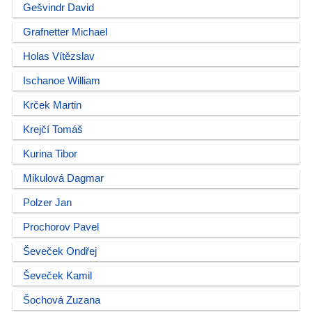
Gešvindr David
Grafnetter Michael
Holas Vítězslav
Ischanoe William
Krček Martin
Krejčí Tomáš
Kurina Tibor
Mikulová Dagmar
Polzer Jan
Prochorov Pavel
Ševeček Ondřej
Ševeček Kamil
Šochová Zuzana