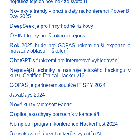
nejdůležitějších novinek ze světa IT
N
ovinky a trendy v práci s daty na konferenci Power BI
Day 2025
D
eepSeek je pro firmy hodně rizikový
O
SINT kurzy pro širokou veřejnost
R
ok 2025 bude pro GOPAS rokem další expanze a
inovací v oblasti IT školení
C
hatGPT s funkcemi pro internetové vyhledávání
N
ejnovější techniky a nástroje etického hackingu v
kurzu Certified Ethical Hacker v13
G
OPAS je partnerem soutěže IT SPY 2024
J
avaDays 2024
N
ové kurzy Microsoft Fabric
C
opilot jako chytrý pomocník v kanceláři
K
ompletní program konference HackerFest 2024
S
ofistikované útoky hackerů s využitím AI