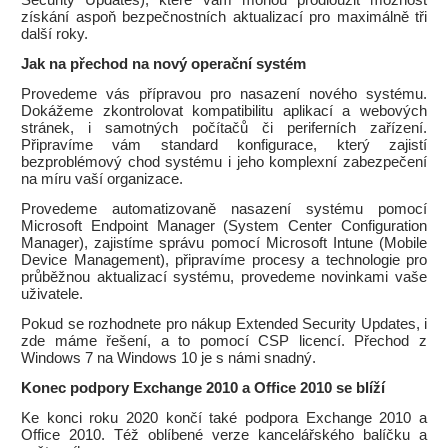
Security Updates), které vám mohou prodloužit možnost
získání aspoň bezpečnostních aktualizací pro maximálně tři
další roky.
Jak na přechod na nový operační systém
Provedeme vás přípravou pro nasazení nového systému.
Dokážeme zkontrolovat kompatibilitu aplikací a webových
stránek, i samotných počítačů či periferních zařízení.
Připravíme vám standard konfigurace, který zajistí
bezproblémový chod systému i jeho komplexní zabezpečení
na míru vaší organizace.
Provedeme automatizovaně nasazení systému pomocí
Microsoft Endpoint Manager (System Center Configuration
Manager), zajistíme správu pomocí Microsoft Intune (Mobile
Device Management), připravíme procesy a technologie pro
průběžnou aktualizací systému, provedeme novinkami vaše
uživatele.
Pokud se rozhodnete pro nákup Extended Security Updates, i
zde máme řešení, a to pomocí CSP licencí. Přechod z
Windows 7 na Windows 10 je s námi snadný.
Konec podpory Exchange 2010 a Office 2010 se blíží
Ke konci roku 2020 končí také podpora Exchange 2010 a
Office 2010. Též oblíbené verze kancelářského balíčku a