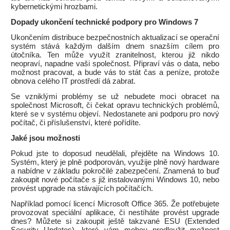
kybernetickými hrozbami.
Dopady ukončení technické podpory pro Windows 7
Ukončením distribuce bezpečnostních aktualizací se operační
systém stává každým dalším dnem snazším cílem pro
útočníka. Ten může využít zranitelnost, kterou již nikdo
neopraví, napadne vaši společnost. Připraví vás o data, nebo
možnost pracovat, a bude vás to stát čas a peníze, protože
obnova celého IT prostředí dá zabrat.
Se vzniklými problémy se už nebudete moci obracet na
společnost Microsoft, či čekat opravu technických problémů,
které se v systému objeví. Nedostanete ani podporu pro nový
počítač, či příslušenství, které pořídíte.
Jaké jsou možnosti
Pokud jste to doposud neudělali, přejděte na Windows 10.
Systém, který je plně podporován, využije plně nový hardware
a nabídne v základu pokročilé zabezpečení. Znamená to buď
zakoupit nové počítače s již instalovanými Windows 10, nebo
provést upgrade na stávajících počítačích.
Například pomocí licencí Microsoft Office 365. Že potřebujete
provozovat speciální aplikace, či nestíháte provést upgrade
dnes? Můžete si zakoupit ještě takzvané ESU (Extended