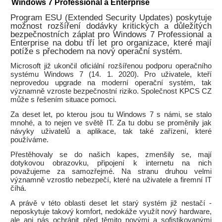
Windows 7 Professional a Enterprise
Program ESU (Extended Security Updates) poskytuje
možnost rozšíření dodávky kritických a důležitých
bezpečnostních záplat pro Windows 7 Professional a
Enterprise na dobu tří let pro organizace, které mají
potíže s přechodem na nový operační systém.
Microsoft již ukončil oficiální rozšířenou podporu operačního
systému Windows 7 (14. 1. 2020). Pro uživatele, kteří
neprovedou upgrade na moderní operační systém, tak
významně vzroste bezpečnostní riziko. Společnost KPCS CZ
může s řešením situace pomoci.
Za deset let, po kterou jsou tu Windows 7 s námi, se stalo
mnohé, a to nejen ve světě IT. Za tu dobu se proměnily jak
návyky uživatelů a aplikace, tak také zařízení, které
používáme.
Přestěhovaly se do našich kapes, zmenšily se, mají
dotykovou obrazovku, připojení k internetu na nich
považujeme za samozřejmé. Na stranu druhou velmi
významně vzrostlo nebezpečí, které na uživatele a firemní IT
číhá.
A právě v této oblasti deset let starý systém již nestačí -
neposkytuje takový komfort, nedokáže využít nový hardware,
ale ani nás ochránit před těmito novými a sofistikovanými