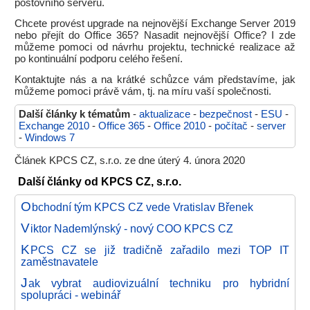
poštovního serveru.
Chcete provést upgrade na nejnovější Exchange Server 2019
nebo přejít do Office 365? Nasadit nejnovější Office? I zde
můžeme pomoci od návrhu projektu, technické realizace až
po kontinuální podporu celého řešení.
Kontaktujte nás a na krátké schůzce vám představíme, jak
můžeme pomoci právě vám, tj. na míru vaší společnosti.
Další články k tématům
-
aktualizace
-
bezpečnost
-
ESU
-
Exchange 2010
-
Office 365
-
Office 2010
-
počítač
-
server
-
Windows 7
Článek KPCS CZ, s.r.o. ze dne úterý 4. února 2020
Další články od KPCS CZ, s.r.o.
O
bchodní tým KPCS CZ vede Vratislav Břenek
V
iktor Nademlýnský - nový COO KPCS CZ
K
PCS CZ se již tradičně zařadilo mezi TOP IT
zaměstnavatele
J
ak vybrat audiovizuální techniku pro hybridní
spolupráci - webinář