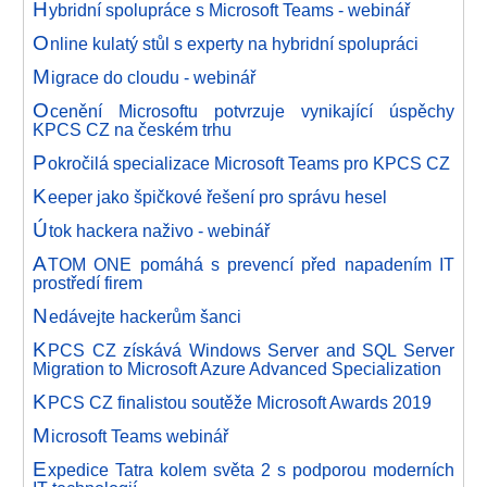
H
ybridní spolupráce s Microsoft Teams - webinář
O
nline kulatý stůl s experty na hybridní spolupráci
M
igrace do cloudu - webinář
O
cenění Microsoftu potvrzuje vynikající úspěchy
KPCS CZ na českém trhu
P
okročilá specializace Microsoft Teams pro KPCS CZ
K
eeper jako špičkové řešení pro správu hesel
Ú
tok hackera naživo - webinář
A
TOM ONE pomáhá s prevencí před napadením IT
prostředí firem
N
edávejte hackerům šanci
K
PCS CZ získává Windows Server and SQL Server
Migration to Microsoft Azure Advanced Specialization
K
PCS CZ finalistou soutěže Microsoft Awards 2019
M
icrosoft Teams webinář
E
xpedice Tatra kolem světa 2 s podporou moderních