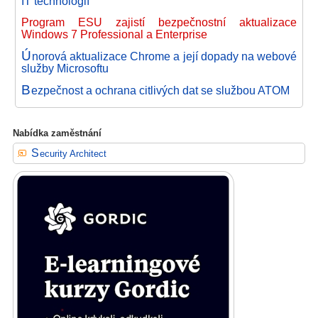
IT technologií
Program ESU zajistí bezpečnostní aktualizace
Windows 7 Professional a Enterprise
Ú
norová aktualizace Chrome a její dopady na webové
služby Microsoftu
B
ezpečnost a ochrana citlivých dat se službou ATOM
Nabídka zaměstnání
Security Architect