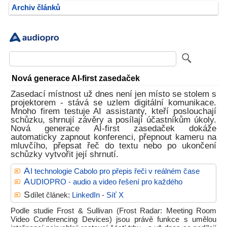
Archiv článků
Nová generace AI-first zasedaček
Zasedací místnost už dnes není jen místo se stolem s
projektorem - stává se uzlem digitální komunikace.
Mnoho firem testuje AI assistanty, kteří poslouchají
schůzku, shrnují závěry a posílají účastníkům úkoly.
Nová generace AI-first zasedaček dokáže
automaticky zapnout konferenci, přepnout kameru na
mluvčího, přepsat řeč do textu nebo po ukončení
schůzky vytvořit její shrnutí.
A
I technologie Cabolo pro přepis řeči v reálném čase
A
UDIOPRO - audio a video řešení pro každého
S
dílet článek:
LinkedIn
-
Síť X
Podle studie Frost & Sullivan (Frost Radar: Meeting Room
Video Conferencing Devices) jsou právě funkce s umělou