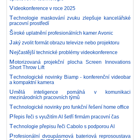
V
ideokonference v roce 2025
T
echnologie maskování zvuku zlepšuje kancelářské
pracovní prostředí
Š
iroké uplatnění profesionálních kamer Avonic
J
aký zvolit formát obrazu televize nebo projektoru
N
ejčastější technické problémy videokonference
M
otorizovaná projekční plocha Screen Innovations
Short Throw Lift
T
echnologické novinky Biamp - konferenční videobar
a kompaktní kamera
U
mělá inteligence pomáhá v komunikaci
mezinárodních pracovních týmů
T
echnologické novinky pro funkční řešení home office
P
řepis řeči s využitím AI šetří firmám pracovní čas
T
echnologie přepisu řeči Cabolo s podporou AI
P
rofesionální dvoupásmová bateriová reprosoustava