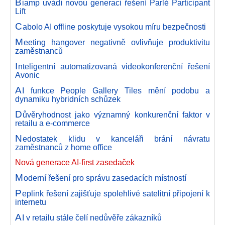
B
iamp uvádí novou generaci řešení Parlé Participant
Lift
C
abolo AI offline poskytuje vysokou míru bezpečnosti
M
eeting hangover negativně ovlivňuje produktivitu
zaměstnanců
I
nteligentní automatizovaná videokonferenční řešení
Avonic
A
I funkce People Gallery Tiles mění podobu a
dynamiku hybridních schůzek
D
ůvěryhodnost jako významný konkurenční faktor v
retailu a e-commerce
N
edostatek klidu v kanceláři brání návratu
zaměstnanců z home office
Nová generace AI-first zasedaček
M
oderní řešení pro správu zasedacích místností
P
eplink řešení zajišťuje spolehlivé satelitní připojení k
internetu
A
I v retailu stále čelí nedůvěře zákazníků