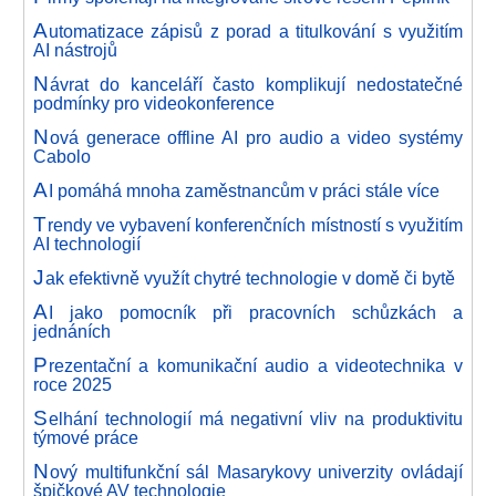
A
utomatizace zápisů z porad a titulkování s využitím
AI nástrojů
N
ávrat do kanceláří často komplikují nedostatečné
podmínky pro videokonference
N
ová generace offline AI pro audio a video systémy
Cabolo
A
I pomáhá mnoha zaměstnancům v práci stále více
T
rendy ve vybavení konferenčních místností s využitím
AI technologií
J
ak efektivně využít chytré technologie v domě či bytě
A
I jako pomocník při pracovních schůzkách a
jednáních
P
rezentační a komunikační audio a videotechnika v
roce 2025
S
elhání technologií má negativní vliv na produktivitu
týmové práce
N
ový multifunkční sál Masarykovy univerzity ovládají
špičkové AV technologie