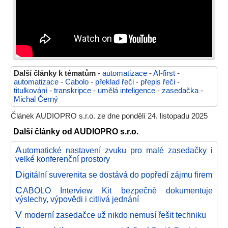
Další články k tématům
-
automatizace
-
AI-first
-
automatizace
-
Cabolo
-
překlad řeči
-
přepis řeči
-
titulkování
-
transkripce
-
umělá inteligence
-
zasedačka
-
Michal Černý
Článek AUDIOPRO s.r.o. ze dne pondělí 24. listopadu 2025
Další články od AUDIOPRO s.r.o.
A
utomatické nastavení zvuku pro malé zasedačky i
velké konferenční prostory
D
igitální suverenita se dostává do popředí zájmu firem
C
ABOLO Interview Kit bezpečně dokumentuje
výslechy, výpovědi i citlivá jednání
V
moderní zasedačce už nikdo nemusí řešit techniku