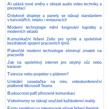
A
I udává nové směry v oblasti audio video techniky a
prezentací
D
otykové displeje a panely se stávají standardem
v kancelářích, retailu i restauracích
M
oderní technologie mění fungování logistiky a
moderních skladů
K
omunikační řešení Zello pro rychlé a spolehlivé
bezdrátové spojení pracovních týmů
P
okročilé moderní technologie eliminují zmatek na
pracovišti
J
ak na spolehlivý internet pro obytný vůz nebo
karavan
T
elevize nebo projektor s plátnem?
U
nikátní zasedačka na míru videokonferenční
platformě Microsoft Teams
B
udoucnost patří přirozené komunikaci
V
ideohovory se stávají součástí každodenní reality
F
irmy spoléhají na integrované síťové řešení Peplink