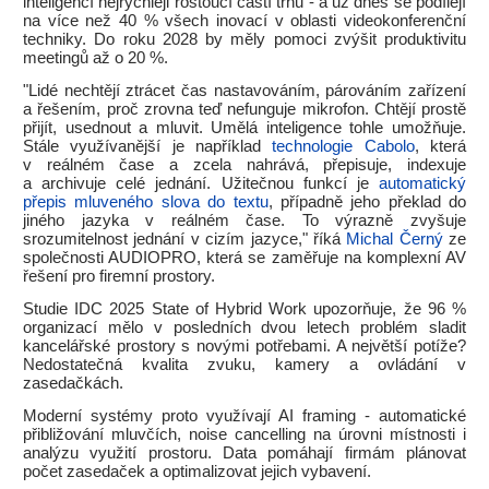
inteligencí nejrychleji rostoucí částí trhu - a už dnes se podílejí
na více než 40 % všech inovací v oblasti videokonferenční
techniky. Do roku 2028 by měly pomoci zvýšit produktivitu
meetingů až o 20 %.
"Lidé nechtějí ztrácet čas nastavováním, párováním zařízení
a řešením, proč zrovna teď nefunguje mikrofon. Chtějí prostě
přijít, usednout a mluvit. Umělá inteligence tohle umožňuje.
Stále využívanější je například
technologie Cabolo
, která
v reálném čase a zcela nahrává, přepisuje, indexuje
a archivuje celé jednání. Užitečnou funkcí je
automatický
přepis mluveného slova do textu
, případně jeho překlad do
jiného jazyka v reálném čase. To výrazně zvyšuje
srozumitelnost jednání v cizím jazyce," říká
Michal Černý
ze
společnosti AUDIOPRO, která se zaměřuje na komplexní AV
řešení pro firemní prostory.
Studie IDC 2025 State of Hybrid Work upozorňuje, že 96 %
organizací mělo v posledních dvou letech problém sladit
kancelářské prostory s novými potřebami. A největší potíže?
Nedostatečná kvalita zvuku, kamery a ovládání v
zasedačkách.
Moderní systémy proto využívají AI framing - automatické
přibližování mluvčích, noise cancelling na úrovni místnosti i
analýzu využití prostoru. Data pomáhají firmám plánovat
počet zasedaček a optimalizovat jejich vybavení.