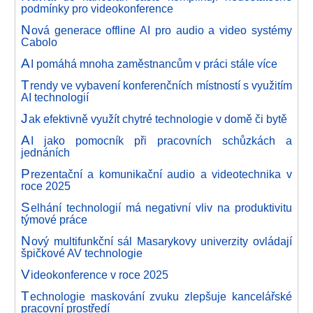
podmínky pro videokonference
N
ová generace offline AI pro audio a video systémy
Cabolo
A
I pomáhá mnoha zaměstnancům v práci stále více
T
rendy ve vybavení konferenčních místností s využitím
AI technologií
J
ak efektivně využít chytré technologie v domě či bytě
A
I jako pomocník při pracovních schůzkách a
jednáních
P
rezentační a komunikační audio a videotechnika v
roce 2025
S
elhání technologií má negativní vliv na produktivitu
týmové práce
N
ový multifunkční sál Masarykovy univerzity ovládají
špičkové AV technologie
V
ideokonference v roce 2025
T
echnologie maskování zvuku zlepšuje kancelářské
pracovní prostředí