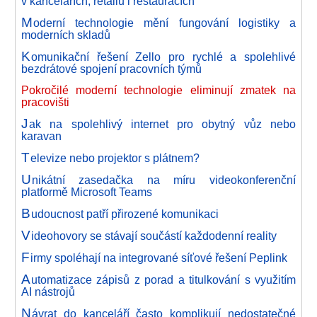
v kancelářích, retailu i restauracích
M
oderní technologie mění fungování logistiky a
moderních skladů
K
omunikační řešení Zello pro rychlé a spolehlivé
bezdrátové spojení pracovních týmů
Pokročilé moderní technologie eliminují zmatek na
pracovišti
J
ak na spolehlivý internet pro obytný vůz nebo
karavan
T
elevize nebo projektor s plátnem?
U
nikátní zasedačka na míru videokonferenční
platformě Microsoft Teams
B
udoucnost patří přirozené komunikaci
V
ideohovory se stávají součástí každodenní reality
F
irmy spoléhají na integrované síťové řešení Peplink
A
utomatizace zápisů z porad a titulkování s využitím
AI nástrojů
N
ávrat do kanceláří často komplikují nedostatečné