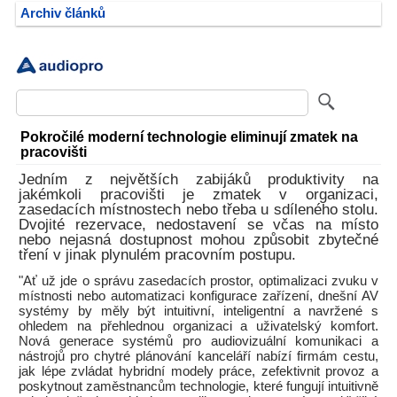
Archiv článků
Pokročilé moderní technologie eliminují zmatek na
pracovišti
Jedním z největších zabijáků produktivity na
jakémkoli pracovišti je zmatek v organizaci,
zasedacích místnostech nebo třeba u sdíleného stolu.
Dvojité rezervace, nedostavení se včas na místo
nebo nejasná dostupnost mohou způsobit zbytečné
tření v jinak plynulém pracovním postupu.
"Ať už jde o správu zasedacích prostor, optimalizaci zvuku v
místnosti nebo automatizaci konfigurace zařízení, dnešní AV
systémy by měly být intuitivní, inteligentní a navržené s
ohledem na přehlednou organizaci a uživatelský komfort.
Nová generace systémů pro audiovizuální komunikaci a
nástrojů pro chytré plánování kanceláří nabízí firmám cestu,
jak lépe zvládat hybridní modely práce, zefektivnit provoz a
poskytnout zaměstnancům technologie, které fungují intuitivně