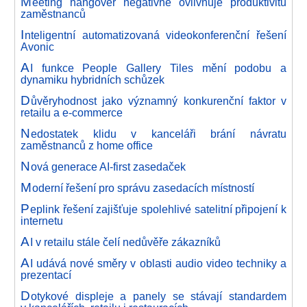
M
eeting hangover negativně ovlivňuje produktivitu
zaměstnanců
I
nteligentní automatizovaná videokonferenční řešení
Avonic
A
I funkce People Gallery Tiles mění podobu a
dynamiku hybridních schůzek
D
ůvěryhodnost jako významný konkurenční faktor v
retailu a e-commerce
N
edostatek klidu v kanceláři brání návratu
zaměstnanců z home office
N
ová generace AI-first zasedaček
M
oderní řešení pro správu zasedacích místností
P
eplink řešení zajišťuje spolehlivé satelitní připojení k
internetu
A
I v retailu stále čelí nedůvěře zákazníků
A
I udává nové směry v oblasti audio video techniky a
prezentací
D
otykové displeje a panely se stávají standardem