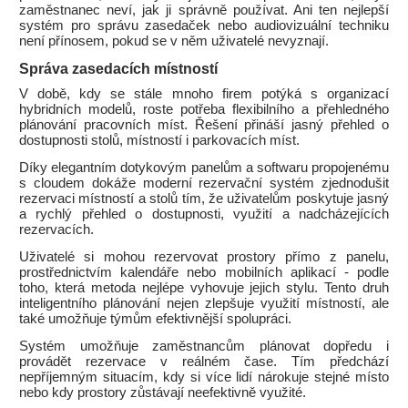
zaměstnanec neví, jak ji správně používat. Ani ten nejlepší
systém pro správu zasedaček nebo audiovizuální techniku
není přínosem, pokud se v něm uživatelé nevyznají.
Správa zasedacích místností
V době, kdy se stále mnoho firem potýká s organizací
hybridních modelů, roste potřeba flexibilního a přehledného
plánování pracovních míst. Řešení přináší jasný přehled o
dostupnosti stolů, místností i parkovacích míst.
Díky elegantním dotykovým panelům a softwaru propojenému
s cloudem dokáže moderní rezervační systém zjednodušit
rezervaci místností a stolů tím, že uživatelům poskytuje jasný
a rychlý přehled o dostupnosti, využití a nadcházejících
rezervacích.
Uživatelé si mohou rezervovat prostory přímo z panelu,
prostřednictvím kalendáře nebo mobilních aplikací - podle
toho, která metoda nejlépe vyhovuje jejich stylu. Tento druh
inteligentního plánování nejen zlepšuje využití místností, ale
také umožňuje týmům efektivnější spolupráci.
Systém umožňuje zaměstnancům plánovat dopředu i
provádět rezervace v reálném čase. Tím předchází
nepříjemným situacím, kdy si více lidí nárokuje stejné místo
nebo kdy prostory zůstávají neefektivně využité.