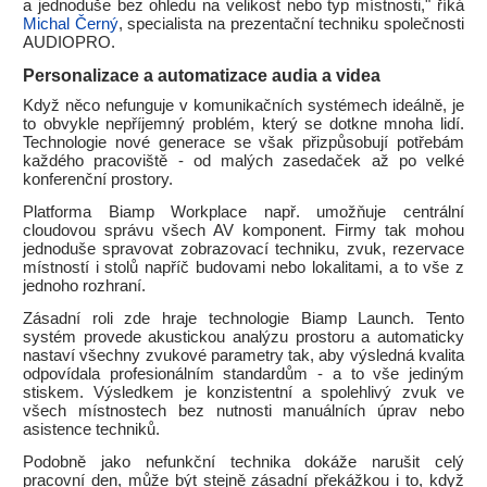
a jednoduše bez ohledu na velikost nebo typ místnosti," říká
Michal Černý
, specialista na prezentační techniku společnosti
AUDIOPRO.
Personalizace a automatizace audia a videa
Když něco nefunguje v komunikačních systémech ideálně, je
to obvykle nepříjemný problém, který se dotkne mnoha lidí.
Technologie nové generace se však přizpůsobují potřebám
každého pracoviště - od malých zasedaček až po velké
konferenční prostory.
Platforma Biamp Workplace např. umožňuje centrální
cloudovou správu všech AV komponent. Firmy tak mohou
jednoduše spravovat zobrazovací techniku, zvuk, rezervace
místností i stolů napříč budovami nebo lokalitami, a to vše z
jednoho rozhraní.
Zásadní roli zde hraje technologie Biamp Launch. Tento
systém provede akustickou analýzu prostoru a automaticky
nastaví všechny zvukové parametry tak, aby výsledná kvalita
odpovídala profesionálním standardům - a to vše jediným
stiskem. Výsledkem je konzistentní a spolehlivý zvuk ve
všech místnostech bez nutnosti manuálních úprav nebo
asistence techniků.
Podobně jako nefunkční technika dokáže narušit celý
pracovní den, může být stejně zásadní překážkou i to, když