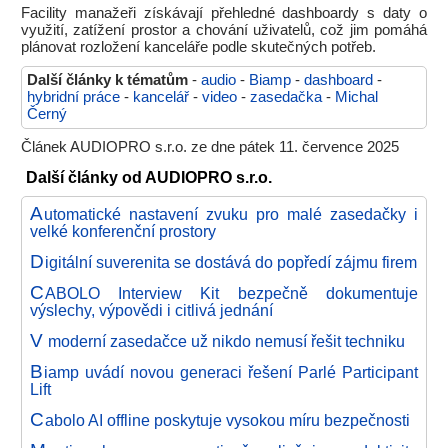
Facility manažeři získávají přehledné dashboardy s daty o
využití, zatížení prostor a chování uživatelů, což jim pomáhá
plánovat rozložení kanceláře podle skutečných potřeb.
Další články k tématům
-
audio
-
Biamp
-
dashboard
-
hybridní práce
-
kancelář
-
video
-
zasedačka
-
Michal
Černý
Článek AUDIOPRO s.r.o. ze dne pátek 11. července 2025
Další články od AUDIOPRO s.r.o.
A
utomatické nastavení zvuku pro malé zasedačky i
velké konferenční prostory
D
igitální suverenita se dostává do popředí zájmu firem
C
ABOLO Interview Kit bezpečně dokumentuje
výslechy, výpovědi i citlivá jednání
V
moderní zasedačce už nikdo nemusí řešit techniku
B
iamp uvádí novou generaci řešení Parlé Participant
Lift
C
abolo AI offline poskytuje vysokou míru bezpečnosti