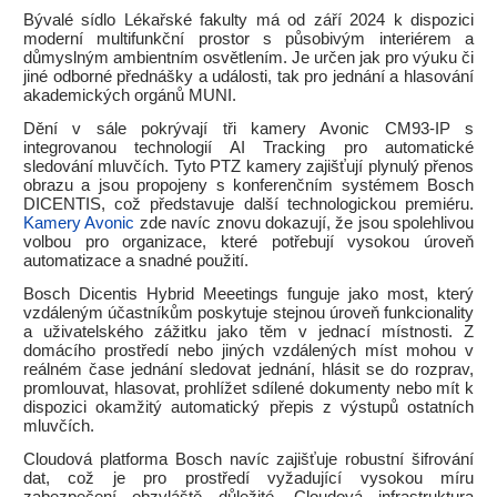
Bývalé sídlo Lékařské fakulty má od září 2024 k dispozici
moderní multifunkční prostor s působivým interiérem a
důmyslným ambientním osvětlením. Je určen jak pro výuku či
jiné odborné přednášky a události, tak pro jednání a hlasování
akademických orgánů MUNI.
Dění v sále pokrývají tři kamery Avonic CM93-IP s
integrovanou technologií AI Tracking pro automatické
sledování mluvčích. Tyto PTZ kamery zajišťují plynulý přenos
obrazu a jsou propojeny s konferenčním systémem Bosch
DICENTIS, což představuje další technologickou premiéru.
Kamery Avonic
zde navíc znovu dokazují, že jsou spolehlivou
volbou pro organizace, které potřebují vysokou úroveň
automatizace a snadné použití.
Bosch Dicentis Hybrid Meeetings funguje jako most, který
vzdáleným účastníkům poskytuje stejnou úroveň funkcionality
a uživatelského zážitku jako těm v jednací místnosti. Z
domácího prostředí nebo jiných vzdálených míst mohou v
reálném čase jednání sledovat jednání, hlásit se do rozprav,
promlouvat, hlasovat, prohlížet sdílené dokumenty nebo mít k
dispozici okamžitý automatický přepis z výstupů ostatních
mluvčích.
Cloudová platforma Bosch navíc zajišťuje robustní šifrování
dat, což je pro prostředí vyžadující vysokou míru