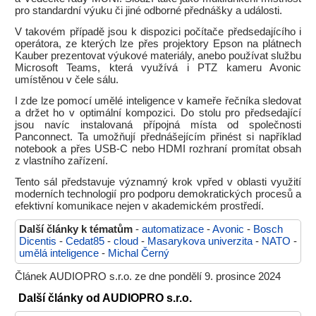
pro standardní výuku či jiné odborné přednášky a události.
V takovém případě jsou k dispozici počítače předsedajícího i
operátora, ze kterých lze přes projektory Epson na plátnech
Kauber prezentovat výukové materiály, anebo používat službu
Microsoft Teams, která využívá i PTZ kameru Avonic
umístěnou v čele sálu.
I zde lze pomocí umělé inteligence v kameře řečníka sledovat
a držet ho v optimální kompozici. Do stolu pro předsedající
jsou navíc instalovaná přípojná místa od společnosti
Panconnect. Ta umožňují přednášejícím přinést si například
notebook a přes USB-C nebo HDMI rozhraní promítat obsah
z vlastního zařízení.
Tento sál představuje významný krok vpřed v oblasti využití
moderních technologií pro podporu demokratických procesů a
efektivní komunikace nejen v akademickém prostředí.
Další články k tématům
-
automatizace
-
Avonic
-
Bosch
Dicentis
-
Cedat85
-
cloud
-
Masarykova univerzita
-
NATO
-
umělá inteligence
-
Michal Černý
Článek AUDIOPRO s.r.o. ze dne pondělí 9. prosince 2024
Další články od AUDIOPRO s.r.o.