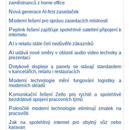
zaměstnanců z home office
N
ová generace AI-first zasedaček
M
oderní řešení pro správu zasedacích místností
P
eplink řešení zajišťuje spolehlivé satelitní připojení k
internetu
A
I v retailu stále čelí nedůvěře zákazníků
A
I udává nové směry v oblasti audio video techniky a
prezentací
D
otykové displeje a panely se stávají standardem
v kancelářích, retailu i restauracích
M
oderní technologie mění fungování logistiky a
moderních skladů
K
omunikační řešení Zello pro rychlé a spolehlivé
bezdrátové spojení pracovních týmů
P
okročilé moderní technologie eliminují zmatek na
pracovišti
J
ak na spolehlivý internet pro obytný vůz nebo
karavan