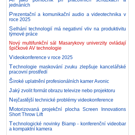
jednáních
P
rezentační a komunikační audio a videotechnika v
roce 2025
S
elhání technologií má negativní vliv na produktivitu
týmové práce
Nový multifunkční sál Masarykovy univerzity ovládají
špičkové AV technologie
V
ideokonference v roce 2025
T
echnologie maskování zvuku zlepšuje kancelářské
pracovní prostředí
Š
iroké uplatnění profesionálních kamer Avonic
J
aký zvolit formát obrazu televize nebo projektoru
N
ejčastější technické problémy videokonference
M
otorizovaná projekční plocha Screen Innovations
Short Throw Lift
T
echnologické novinky Biamp - konferenční videobar
a kompaktní kamera