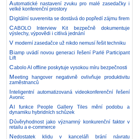
A
utomatické nastavení zvuku pro malé zasedačky i
velké konferenční prostory
D
igitální suverenita se dostává do popředí zájmu firem
C
ABOLO Interview Kit bezpečně dokumentuje
výslechy, výpovědi i citlivá jednání
V
moderní zasedačce už nikdo nemusí řešit techniku
B
iamp uvádí novou generaci řešení Parlé Participant
Lift
C
abolo AI offline poskytuje vysokou míru bezpečnosti
M
eeting hangover negativně ovlivňuje produktivitu
zaměstnanců
I
nteligentní automatizovaná videokonferenční řešení
Avonic
A
I funkce People Gallery Tiles mění podobu a
dynamiku hybridních schůzek
D
ůvěryhodnost jako významný konkurenční faktor v
retailu a e-commerce
N
edostatek klidu v kanceláři brání návratu