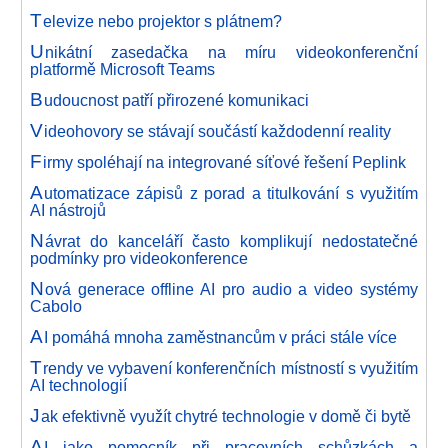
T
elevize nebo projektor s plátnem?
U
nikátní zasedačka na míru videokonferenční
platformě Microsoft Teams
B
udoucnost patří přirozené komunikaci
V
ideohovory se stávají součástí každodenní reality
F
irmy spoléhají na integrované síťové řešení Peplink
A
utomatizace zápisů z porad a titulkování s využitím
AI nástrojů
N
ávrat do kanceláří často komplikují nedostatečné
podmínky pro videokonference
N
ová generace offline AI pro audio a video systémy
Cabolo
A
I pomáhá mnoha zaměstnancům v práci stále více
T
rendy ve vybavení konferenčních místností s využitím
AI technologií
J
ak efektivně využít chytré technologie v domě či bytě
A
I jako pomocník při pracovních schůzkách a