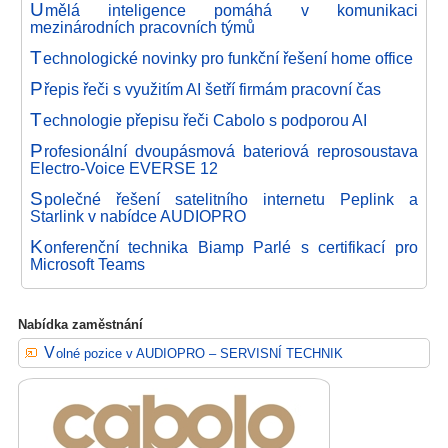
U
mělá inteligence pomáhá v komunikaci
mezinárodních pracovních týmů
T
echnologické novinky pro funkční řešení home office
P
řepis řeči s využitím AI šetří firmám pracovní čas
T
echnologie přepisu řeči Cabolo s podporou AI
P
rofesionální dvoupásmová bateriová reprosoustava
Electro-Voice EVERSE 12
S
polečné řešení satelitního internetu Peplink a
Starlink v nabídce AUDIOPRO
K
onferenční technika Biamp Parlé s certifikací pro
Microsoft Teams
Nabídka zaměstnání
Volné pozice v AUDIOPRO – SERVISNÍ TECHNIK