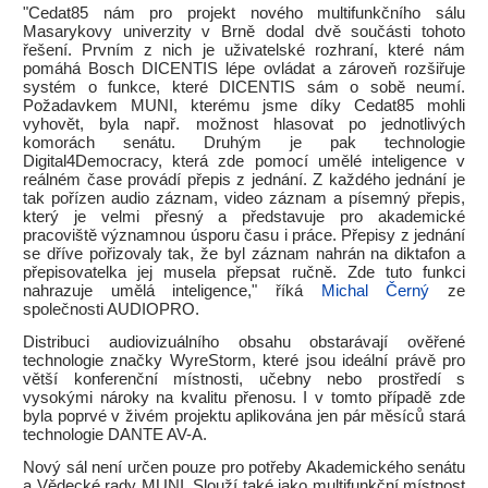
"Cedat85 nám pro projekt nového multifunkčního sálu
Masarykovy univerzity v Brně dodal dvě součásti tohoto
řešení. Prvním z nich je uživatelské rozhraní, které nám
pomáhá Bosch DICENTIS lépe ovládat a zároveň rozšiřuje
systém o funkce, které DICENTIS sám o sobě neumí.
Požadavkem MUNI, kterému jsme díky Cedat85 mohli
vyhovět, byla např. možnost hlasovat po jednotlivých
komorách senátu. Druhým je pak technologie
Digital4Democracy, která zde pomocí umělé inteligence v
reálném čase provádí přepis z jednání. Z každého jednání je
tak pořízen audio záznam, video záznam a písemný přepis,
který je velmi přesný a představuje pro akademické
pracoviště významnou úsporu času i práce. Přepisy z jednání
se dříve pořizovaly tak, že byl záznam nahrán na diktafon a
přepisovatelka jej musela přepsat ručně. Zde tuto funkci
nahrazuje umělá inteligence," říká
Michal Černý
ze
společnosti AUDIOPRO.
Distribuci audiovizuálního obsahu obstarávají ověřené
technologie značky WyreStorm, které jsou ideální právě pro
větší konferenční místnosti, učebny nebo prostředí s
vysokými nároky na kvalitu přenosu. I v tomto případě zde
byla poprvé v živém projektu aplikována jen pár měsíců stará
technologie DANTE AV-A.
Nový sál není určen pouze pro potřeby Akademického senátu
a Vědecké rady MUNI. Slouží také jako multifunkční místnost