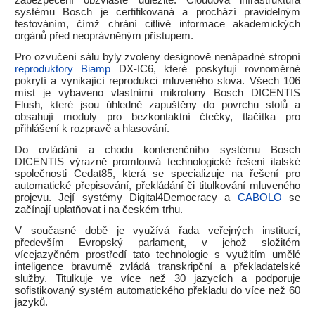
zabezpečení obzvláště důležité. Cloudová infrastruktura
systému Bosch je certifikovaná a prochází pravidelným
testováním, čímž chrání citlivé informace akademických
orgánů před neoprávněným přístupem.
Pro ozvučení sálu byly zvoleny designově nenápadné stropní
reproduktory Biamp
DX-IC6, které poskytují rovnoměrné
pokrytí a vynikající reprodukci mluveného slova. Všech 106
míst je vybaveno vlastními mikrofony Bosch DICENTIS
Flush, které jsou úhledně zapuštěny do povrchu stolů a
obsahují moduly pro bezkontaktní čtečky, tlačítka pro
přihlášení k rozpravě a hlasování.
Do ovládání a chodu konferenčního systému Bosch
DICENTIS výrazně promlouvá technologické řešení italské
společnosti Cedat85, která se specializuje na řešení pro
automatické přepisování, překládání či titulkování mluveného
projevu. Její systémy Digital4Democracy a
CABOLO
se
začínají uplatňovat i na českém trhu.
V současné době je využívá řada veřejných institucí,
především Evropský parlament, v jehož složitém
vícejazyčném prostředí tato technologie s využitím umělé
inteligence bravurně zvládá transkripční a překladatelské
služby. Titulkuje ve více než 30 jazycích a podporuje
sofistikovaný systém automatického překladu do více než 60
jazyků.