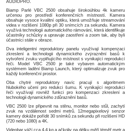
AUDIOPRO.
Biamp Parlé VBC 2500 obsahuje širokoúhlou 4k kameru
určenou pro prostředí konferenčních místností. Kamera
obsahuje vysoce kvalitní optiku, která umožňuje streamování
videa v rozlišení 1080p při 30 snímcích za sekundu. Kamera
využívá technologii automatického rámování, která identifikuje
účastníky schůzky a upravuje zaostření a zoom tak, aby byli
účastníci stále v obraze.
Dva inteligentní reproduktory panelu využívají kompenzaci
zkreslení a technologii dynamického zvýraznění basů k
vytvoření zvuku vyplňujícího místnost s vynikající reprodukcí
řeči. Model VBC 2500 je také vybaven automatickým
systémem ladění Biamp Launch, který optimalizuje zvuk pro
každý konferenční prostor.
Oba chytré reproduktory navíc pracují s algoritmem
hlubokého učení pro redukci šumu. K vynikající reprodukci
řeči využívají rovněž funkci pro kompenzaci zkreslení a
technologii dynamického zdůraznění basů.
VBC 2500 lze připevnit na stěnu, monitor nebo stůl, zachytí
zvuk na vzdálenost sedmi metrů. 12megapixelový senzor
kamery dokáže pořídit 30 snímků za sekundu při rozlišení HD
(720 nebo 1080) a 4K.
Videobar váží cca 4,4 kg a ačkoliv na délku měří téměř metr a