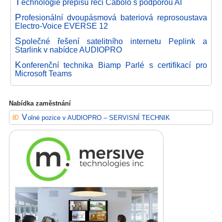
T
echnologie přepisu řeči Cabolo s podporou AI
P
rofesionální dvoupásmová bateriová reprosoustava
Electro-Voice EVERSE 12
S
polečné řešení satelitního internetu Peplink a
Starlink v nabídce AUDIOPRO
K
onferenční technika Biamp Parlé s certifikací pro
Microsoft Teams
Nabídka zaměstnání
Volné pozice v AUDIOPRO – SERVISNÍ TECHNIK