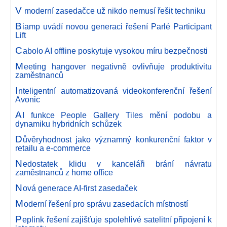
V
moderní zasedačce už nikdo nemusí řešit techniku
B
iamp uvádí novou generaci řešení Parlé Participant
Lift
C
abolo AI offline poskytuje vysokou míru bezpečnosti
M
eeting hangover negativně ovlivňuje produktivitu
zaměstnanců
I
nteligentní automatizovaná videokonferenční řešení
Avonic
A
I funkce People Gallery Tiles mění podobu a
dynamiku hybridních schůzek
D
ůvěryhodnost jako významný konkurenční faktor v
retailu a e-commerce
N
edostatek klidu v kanceláři brání návratu
zaměstnanců z home office
N
ová generace AI-first zasedaček
M
oderní řešení pro správu zasedacích místností
P
eplink řešení zajišťuje spolehlivé satelitní připojení k