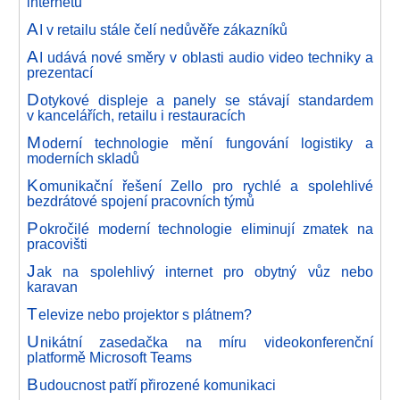
internetu
A
I v retailu stále čelí nedůvěře zákazníků
A
I udává nové směry v oblasti audio video techniky a
prezentací
D
otykové displeje a panely se stávají standardem
v kancelářích, retailu i restauracích
M
oderní technologie mění fungování logistiky a
moderních skladů
K
omunikační řešení Zello pro rychlé a spolehlivé
bezdrátové spojení pracovních týmů
P
okročilé moderní technologie eliminují zmatek na
pracovišti
J
ak na spolehlivý internet pro obytný vůz nebo
karavan
T
elevize nebo projektor s plátnem?
U
nikátní zasedačka na míru videokonferenční
platformě Microsoft Teams
B
udoucnost patří přirozené komunikaci