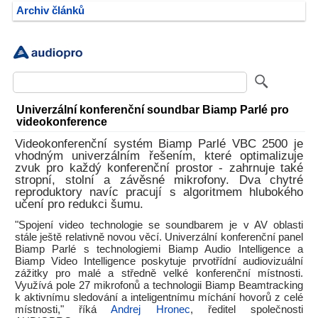
Archiv článků
Univerzální konferenční soundbar Biamp Parlé pro
videokonference
Videokonferenční systém Biamp Parlé VBC 2500 je
vhodným univerzálním řešením, které optimalizuje
zvuk pro každý konferenční prostor - zahrnuje také
stropní, stolní a závěsné mikrofony. Dva chytré
reproduktory navíc pracují s algoritmem hlubokého
učení pro redukci šumu.
"Spojení video technologie se soundbarem je v AV oblasti
stále ještě relativně novou věcí. Univerzální konferenční panel
Biamp Parlé s technologiemi Biamp Audio Intelligence a
Biamp Video Intelligence poskytuje prvotřídní audiovizuální
zážitky pro malé a středně velké konferenční místnosti.
Využívá pole 27 mikrofonů a technologii Biamp Beamtracking
k aktivnímu sledování a inteligentnímu míchání hovorů z celé
místnosti," říká
Andrej Hronec
, ředitel společnosti