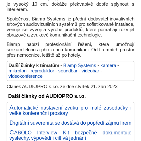
je vysoký 10 cm, dokáže překvapivě dobře splynout s
interiérem.
Společnost Biamp Systems je přední dodavatel inovativních
síťových audiovizuálních systémů pro sofistikované instalace,
věnuje se vývoji a výrobě produktů, které pomáhají rozvíjet
obrazové a zvukové komunikační technologie.
Biamp nabízí profesionální řešení, která umožňují
srozumitelnou a přirozenou komunikaci. Od firemních prostor
přes nemocnice, letiště až po hotely.
Další články k tématům
-
Biamp Systems
-
kamera
-
mikrofon
-
reproduktor
-
soundbar
-
videobar
-
videokonference
Článek AUDIOPRO s.r.o. ze dne čtvrtek 21. září 2023
Další články od AUDIOPRO s.r.o.
A
utomatické nastavení zvuku pro malé zasedačky i
velké konferenční prostory
D
igitální suverenita se dostává do popředí zájmu firem
C
ABOLO Interview Kit bezpečně dokumentuje
výslechy, výpovědi i citlivá jednání