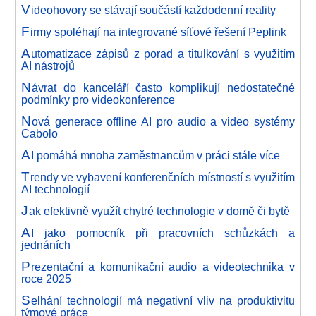
V
ideohovory se stávají součástí každodenní reality
F
irmy spoléhají na integrované síťové řešení Peplink
A
utomatizace zápisů z porad a titulkování s využitím
AI nástrojů
N
ávrat do kanceláří často komplikují nedostatečné
podmínky pro videokonference
N
ová generace offline AI pro audio a video systémy
Cabolo
A
I pomáhá mnoha zaměstnancům v práci stále více
T
rendy ve vybavení konferenčních místností s využitím
AI technologií
J
ak efektivně využít chytré technologie v domě či bytě
A
I jako pomocník při pracovních schůzkách a
jednáních
P
rezentační a komunikační audio a videotechnika v
roce 2025
S
elhání technologií má negativní vliv na produktivitu
týmové práce