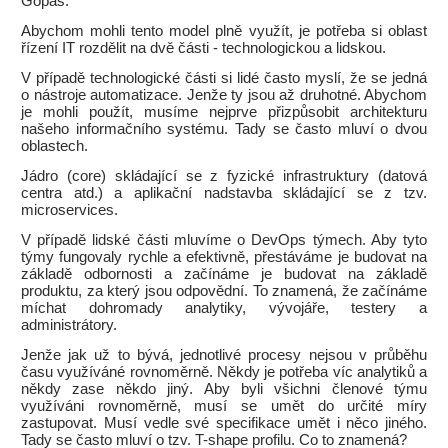
Gopas.
Abychom mohli tento model plně využít, je potřeba si oblast
řízení IT rozdělit na dvě části - technologickou a lidskou.
V případě technologické části si lidé často myslí, že se jedná
o nástroje automatizace. Jenže ty jsou až druhotné. Abychom
je mohli použít, musíme nejprve přizpůsobit architekturu
našeho informačního systému. Tady se často mluví o dvou
oblastech.
Jádro (core) skládající se z fyzické infrastruktury (datová
centra atd.) a aplikační nadstavba skládající se z tzv.
microservices.
V případě lidské části mluvíme o DevOps týmech. Aby tyto
týmy fungovaly rychle a efektivně, přestáváme je budovat na
základě odbornosti a začínáme je budovat na základě
produktu, za který jsou odpovědní. To znamená, že začínáme
míchat dohromady analytiky, vývojáře, testery a
administrátory.
Jenže jak už to bývá, jednotlivé procesy nejsou v průběhu
času využíváné rovnoměrně. Někdy je potřeba víc analytiků a
někdy zase někdo jiný. Aby byli všichni členové týmu
využíváni rovnoměrně, musí se umět do určité míry
zastupovat. Musí vedle své specifikace umět i něco jiného.
Tady se často mluví o tzv. T-shape profilu. Co to znamená?