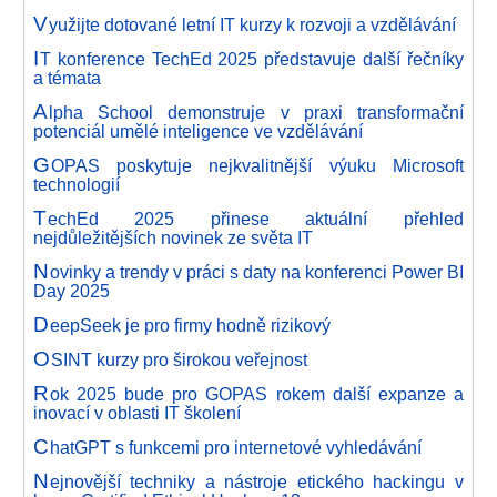
V
yužijte dotované letní IT kurzy k rozvoji a vzdělávání
I
T konference TechEd 2025 představuje další řečníky
a témata
A
lpha School demonstruje v praxi transformační
potenciál umělé inteligence ve vzdělávání
G
OPAS poskytuje nejkvalitnější výuku Microsoft
technologií
T
echEd 2025 přinese aktuální přehled
nejdůležitějších novinek ze světa IT
N
ovinky a trendy v práci s daty na konferenci Power BI
Day 2025
D
eepSeek je pro firmy hodně rizikový
O
SINT kurzy pro širokou veřejnost
R
ok 2025 bude pro GOPAS rokem další expanze a
inovací v oblasti IT školení
C
hatGPT s funkcemi pro internetové vyhledávání
N
ejnovější techniky a nástroje etického hackingu v