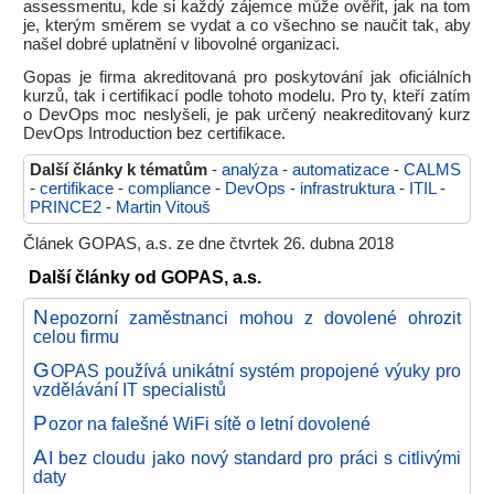
assessmentu, kde si každý zájemce může ověřit, jak na tom
je, kterým směrem se vydat a co všechno se naučit tak, aby
našel dobré uplatnění v libovolné organizaci.
Gopas je firma akreditovaná pro poskytování jak oficiálních
kurzů, tak i certifikací podle tohoto modelu. Pro ty, kteří zatím
o DevOps moc neslyšeli, je pak určený neakreditovaný kurz
DevOps Introduction bez certifikace.
Další články k tématům
-
analýza
-
automatizace
-
CALMS
-
certifikace
-
compliance
-
DevOps
-
infrastruktura
-
ITIL
-
PRINCE2
-
Martin Vitouš
Článek GOPAS, a.s. ze dne čtvrtek 26. dubna 2018
Další články od GOPAS, a.s.
N
epozorní zaměstnanci mohou z dovolené ohrozit
celou firmu
G
OPAS používá unikátní systém propojené výuky pro
vzdělávání IT specialistů
P
ozor na falešné WiFi sítě o letní dovolené
A
I bez cloudu jako nový standard pro práci s citlivými
daty