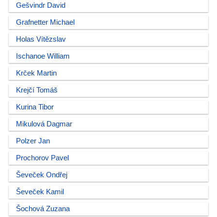
Gešvindr David
Grafnetter Michael
Holas Vítězslav
Ischanoe William
Krček Martin
Krejčí Tomáš
Kurina Tibor
Mikulová Dagmar
Polzer Jan
Prochorov Pavel
Ševeček Ondřej
Ševeček Kamil
Šochová Zuzana