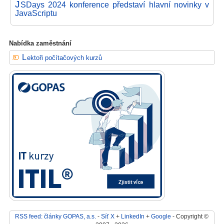
J
SDays 2024 konference představí hlavní novinky v
JavaScriptu
Nabídka zaměstnání
Lektoři počítačových kurzů
RSS feed: články GOPAS, a.s.
-
Síť X
+
LinkedIn
+
Google
- Copyright ©