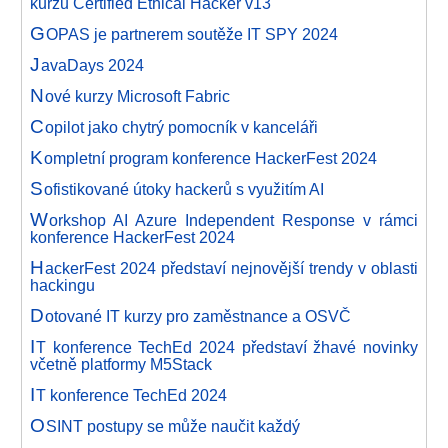
kurzu Certified Ethical Hacker v13
G
OPAS je partnerem soutěže IT SPY 2024
J
avaDays 2024
N
ové kurzy Microsoft Fabric
C
opilot jako chytrý pomocník v kanceláři
K
ompletní program konference HackerFest 2024
S
ofistikované útoky hackerů s využitím AI
W
orkshop AI Azure Independent Response v rámci
konference HackerFest 2024
H
ackerFest 2024 představí nejnovější trendy v oblasti
hackingu
D
otované IT kurzy pro zaměstnance a OSVČ
I
T konference TechEd 2024 představí žhavé novinky
včetně platformy M5Stack
I
T konference TechEd 2024
O
SINT postupy se může naučit každý