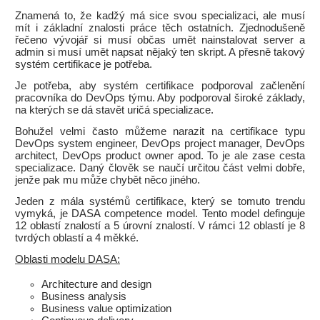
Znamená to, že kadžý má sice svou specializaci, ale musí
mít i základní znalosti práce těch ostatních. Zjednodušeně
řečeno vývojář si musí občas umět nainstalovat server a
admin si musí umět napsat nějaký ten skript. A přesně takový
systém certifikace je potřeba.
Je potřeba, aby systém certifikace podporoval začlenění
pracovníka do DevOps týmu. Aby podporoval široké základy,
na kterých se dá stavět uričá specializace.
Bohužel velmi často můžeme narazit na certifikace typu
DevOps system engineer, DevOps project manager, DevOps
architect, DevOps product owner apod. To je ale zase cesta
specializace. Daný člověk se naučí určitou část velmi dobře,
jenže pak mu může chybět něco jiného.
Jeden z mála systémů certifikace, který se tomuto trendu
vymyká, je DASA competence model. Tento model definguje
12 oblastí znalostí a 5 úrovní znalostí. V rámci 12 oblastí je 8
tvrdých oblastí a 4 měkké.
Oblasti modelu DASA:
Architecture and design
Business analysis
Business value optimization