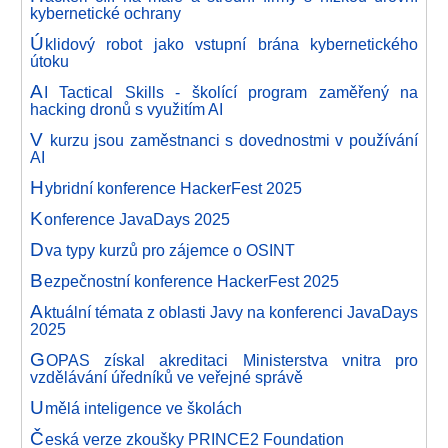
kybernetické ochrany
Ú
klidový robot jako vstupní brána kybernetického
útoku
A
I Tactical Skills - školící program zaměřený na
hacking dronů s využitím AI
V
kurzu jsou zaměstnanci s dovednostmi v používání
AI
H
ybridní konference HackerFest 2025
K
onference JavaDays 2025
D
va typy kurzů pro zájemce o OSINT
B
ezpečnostní konference HackerFest 2025
A
ktuální témata z oblasti Javy na konferenci JavaDays
2025
G
OPAS získal akreditaci Ministerstva vnitra pro
vzdělávání úředníků ve veřejné správě
U
mělá inteligence ve školách
Č
eská verze zkoušky PRINCE2 Foundation