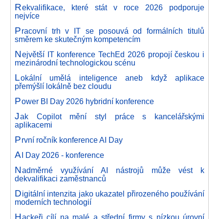
R
ekvalifikace, které stát v roce 2026 podporuje
nejvíce
P
racovní trh v IT se posouvá od formálních titulů
směrem ke skutečným kompetencím
N
ejvětší IT konference TechEd 2026 propojí českou i
mezinárodní technologickou scénu
L
okální umělá inteligence aneb když aplikace
přemýšlí lokálně bez cloudu
P
ower BI Day 2026 hybridní konference
J
ak Copilot mění styl práce s kancelářskými
aplikacemi
P
rvní ročník konference AI Day
A
I Day 2026 - konference
N
adměrné využívání AI nástrojů může vést k
dekvalifikaci zaměstnanců
D
igitální intenzita jako ukazatel přirozeného používání
moderních technologií
H
ackeři cílí na malé a střední firmy s nízkou úrovní