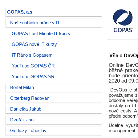
GOPAS, a.s.
Naše nabídka práce v IT
GOPAS Last Minute IT kurzy
GOPAS nové IT kurzy
IT Ráno s Gopasem
Vše o DevOp
Online DevO
YouTube GOPAS ČR
běžné praxe
bude orient
YouTube GOPAS SR
2020 od 09:0
Bortel Milan
"DevOps je pří
považujeme za
Citterberg Radovan
odborné veřej
dostaly na tr
Danielka Jakub
nové cesty. A
přední odborní
Dvořák Jan
Účelné využi
Gerliczy Luboslav
management fir