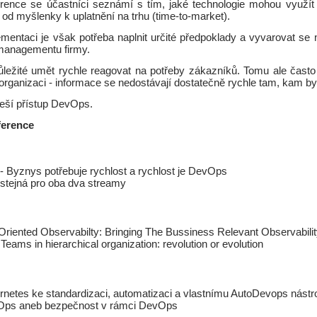
rence se účastníci seznámí s tím, jaké technologie mohou využít
ů od myšlenky k uplatnění na trhu (time-to-market).
lementaci je však potřeba naplnit určité předpoklady a vyvarovat se n
managementu firmy.
důležité umět rychle reagovat na potřeby zákazníků. Tomu ale často
ní organizaci - informace se nedostávají dostatečně rychle tam, kam b
řeší přístup DevOps.
ference
- Byznys potřebuje rychlost a rychlost je DevOps
stejná pro oba dva streamy
riented Observabilty: Bringing The Bussiness Relevant Observabili
eams in hierarchical organization: revolution or evolution
netes ke standardizaci, automatizaci a vlastnímu AutoDevops nástro
ps aneb bezpečnost v rámci DevOps