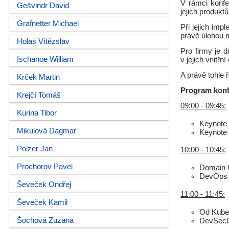
V rámci konfe
Gešvindr David
jejich produkt
Grafnetter Michael
Při jejich imp
právě úlohou 
Holas Vítězslav
Pro firmy je 
Ischanoe William
v jejich vnitř
A právě tohle 
Krček Martin
Program kon
Krejčí Tomáš
09:00 - 09:45:
Kurina Tibor
Keynote 
Mikulová Dagmar
Keynote 
Polzer Jan
10:00 - 10:45:
Prochorov Pavel
Domain O
DevOps T
Ševeček Ondřej
11:00 - 11:45:
Ševeček Kamil
Od Kuber
Šochová Zuzana
DevSecO