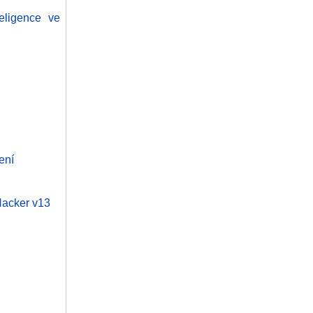
eligence ve
ení
 Hacker v13