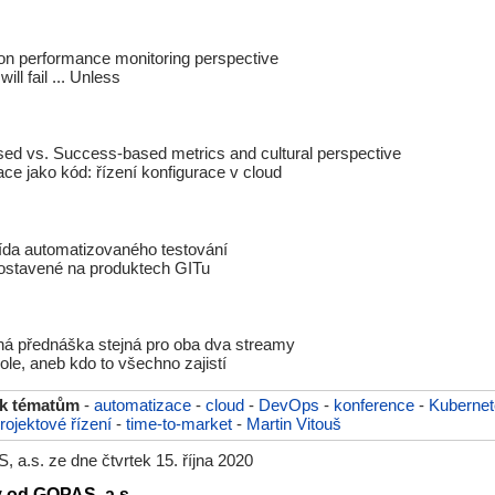
ion performance monitoring perspective
ll fail ... Unless
sed vs. Success-based metrics and cultural perspective
ace jako kód: řízení konfigurace v cloud
ída automatizovaného testování
postavené na produktech GITu
á přednáška stejná pro oba dva streamy
ole, aneb kdo to všechno zajistí
 k tématům
-
automatizace
-
cloud
-
DevOps
-
konference
-
Kubernet
rojektové řízení
-
time-to-market
-
Martin Vitouš
a.s. ze dne čtvrtek 15. října 2020
y od GOPAS, a.s.