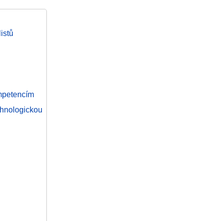
istů
ompetencím
hnologickou