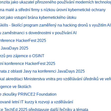
ntenzita jako ukazatel přirozeného používání moderních technolog
í na malé a střední firmy s nízkou úrovní kybernetické ochrany
obot jako vstupní brána kybernetického útoku
 Skills - školící program zaměřený na hacking dronů s využitím AI
u zaměstnanci s dovednostmi v používání AI
onference HackerFest 2025
e JavaDays 2025
urzů pro zájemce o OSINT
ní konference HackerFest 2025
émata z oblasti Javy na konferenci JavaDays 2025
al akreditaci Ministerstva vnitra pro vzdělávání úředníků ve ve
ligence ve školách
ze zkoušky PRINCE2 Foundation
tované letní IT kurzy k rozvoji a vzdělávání
ce TechEd 2025 představuje další řečníky a témata