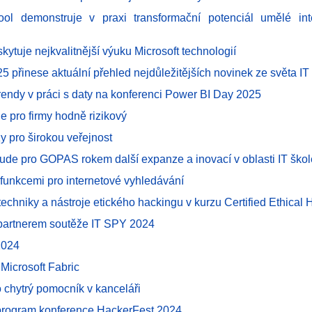
ol demonstruje v praxi transformační potenciál umělé int
ytuje nejkvalitnější výuku Microsoft technologií
 přinese aktuální přehled nejdůležitějších novinek ze světa IT
trendy v práci s daty na konferenci Power BI Day 2025
e pro firmy hodně rizikový
y pro širokou veřejnost
ude pro GOPAS rokem další expanze a inovací v oblasti IT škol
funkcemi pro internetové vyhledávání
techniky a nástroje etického hackingu v kurzu Certified Ethical
partnerem soutěže IT SPY 2024
2024
 Microsoft Fabric
o chytrý pomocník v kanceláři
program konference HackerFest 2024