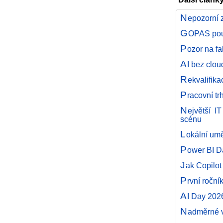
N
epozorní 
G
OPAS použ
P
ozor na fa
A
I bez clou
R
ekvalifika
P
racovní t
N
ejvětší I
scénu
L
okální umě
P
ower BI D
J
ak Copilot
P
rvní roční
A
I Day 202
N
adměrné v