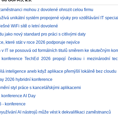
zaměstnanci mohou z dovolené ohrozit celou firmu
ívá unikátní systém propojené výuky pro vzdělávání IT special
lešné WiFi sítě o letní dovolené
du jako nový standard pro práci s citlivými daty
ce, které stát v roce 2026 podporuje nejvíce
rh v IT se posouvá od formálních titulů směrem ke skutečným k
T konference TechEd 2026 propojí českou i mezinárodní tec
lá inteligence aneb když aplikace přemýšlí lokálně bez cloudu
ay 2026 hybridní konference
 mění styl práce s kancelářskými aplikacemi
k konference AI Day
6 - konference
yužívání AI nástrojů může vést k dekvalifikaci zaměstnanců