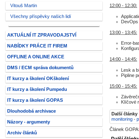
Vitouš Martin
12:00 - 12:30:
Všechny příspěvky našich lidí
Applicat
DevOps wi
13:00 - 13:45:
AKTUÁLNÍ IT ZPRAVODAJSTVÍ
Error-ba
NABÍDKY PRÁCE IT FIREM
Konfigur
OFFLINE A ONLINE AKCE
14:00 - 14:45:
DMS / ECM správa dokumentů
Lesk a b
Pipline 
IT kurzy a školení OKškolení
15:00 - 15:45:
IT kurzy a školení Pumpedu
Závěrečn
IT kurzy a školení GOPAS
Klíčové r
Dlouhodobá archivace
Další články
monitoring
-
p
Názory - argumenty
Článek GOPAS, 
Archiv článků
Další článk