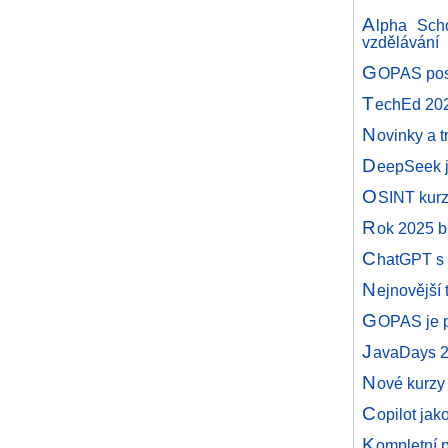
A
lpha Scho
vzdělávání
G
OPAS posk
T
echEd 2025
N
ovinky a 
D
eepSeek j
O
SINT kurz
R
ok 2025 b
C
hatGPT s 
N
ejnovější 
G
OPAS je 
J
avaDays 
N
ové kurzy
C
opilot jak
K
ompletní 