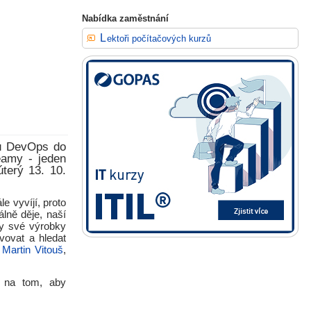
Nabídka zaměstnání
Lektoři počítačových kurzů
pů DevOps do
eamy - jeden
terý 13. 10.
e vyvíjí, proto
lně děje, naší
by své výrobky
vovat a hledat
á
Martin Vitouš
,
í na tom, aby