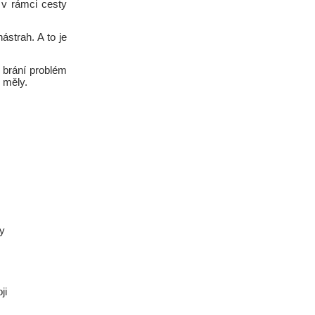
 v rámci cesty
ástrah. A to je
 brání problém
y měly.
ty
ji