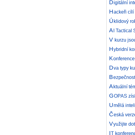
D
igitální i
H
ackeři cíl
Ú
klidový r
A
I Tactical
V
kurzu jso
H
ybridní k
K
onferenc
D
va typy k
B
ezpečnost
A
ktuální t
G
OPAS získ
U
mělá inte
Č
eská ver
V
yužijte do
I
T konferen