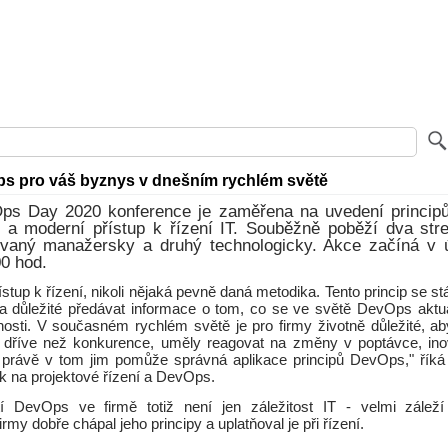
s pro váš byznys v dnešním rychlém světě
ps Day 2020 konference je zaměřena na uvedení princi
 a moderní přístup k řízení IT. Souběžně poběží dva str
ovaný manažersky a druhý technologicky. Akce začíná v ú
0 hod.
stup k řízení, nikoli nějaká pevně daná metodika. Tento princip se stál
 důležité předávat informace o tom, co se ve světě DevOps aktuá
nosti. V současném rychlém světě je pro firmy životně důležité, a
h dříve než konkurence, uměly reagovat na změny v poptávce, ino
 právě v tom jim pomůže správná aplikace principů DevOps," řík
k na projektové řízení a DevOps.
tí DevOps ve firmě totiž není jen záležitost IT - velmi zálež
my dobře chápal jeho principy a uplatňoval je při řízení.