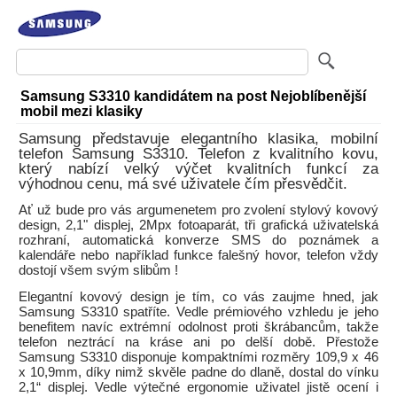
Samsung S3310 kandidátem na post Nejoblíbenější
mobil mezi klasiky
Samsung představuje elegantního klasika, mobilní
telefon Samsung S3310. Telefon z kvalitního kovu,
který nabízí velký výčet kvalitních funkcí za
výhodnou cenu, má své uživatele čím přesvědčit.
Ať už bude pro vás argumenetem pro zvolení stylový kovový
design, 2,1" displej, 2Mpx fotoaparát, tři grafická uživatelská
rozhraní, automatická konverze SMS do poznámek a
kalendáře nebo například funkce falešný hovor, telefon vždy
dostojí všem svým slibům !
Elegantní kovový design je tím, co vás zaujme hned, jak
Samsung S3310 spatříte. Vedle prémiového vzhledu je jeho
benefitem navíc extrémní odolnost proti škrábancům, takže
telefon neztrácí na kráse ani po delší době. Přestože
Samsung S3310 disponuje kompaktními rozměry 109,9 x 46
x 10,9mm, díky nimž skvěle padne do dlaně, dostal do vínku
2,1“ displej. Vedle výtečné ergonomie uživatel jistě ocení i