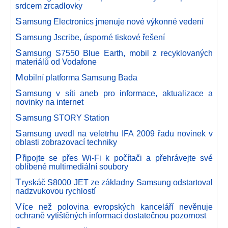
srdcem zrcadlovky
S
amsung Electronics jmenuje nové výkonné vedení
S
amsung Jscribe, úsporné tiskové řešení
S
amsung S7550 Blue Earth, mobil z recyklovaných
materiálů od Vodafone
M
obilní platforma Samsung Bada
S
amsung v síti aneb pro informace, aktualizace a
novinky na internet
S
amsung STORY Station
S
amsung uvedl na veletrhu IFA 2009 řadu novinek v
oblasti zobrazovací techniky
P
řipojte se přes Wi-Fi k počítači a přehrávejte své
oblíbené multimediální soubory
T
ryskáč S8000 JET ze základny Samsung odstartoval
nadzvukovou rychlostí
V
íce než polovina evropských kanceláří nevěnuje
ochraně vytištěných informací dostatečnou pozornost