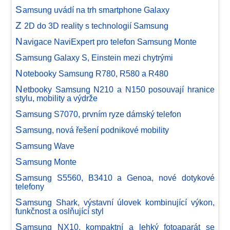
S
amsung uvádí na trh smartphone Galaxy
Z
2D do 3D reality s technologií Samsung
N
avigace NaviExpert pro telefon Samsung Monte
S
amsung Galaxy S, Einstein mezi chytrými
N
otebooky Samsung R780, R580 a R480
N
etbooky Samsung N210 a N150 posouvají hranice
stylu, mobility a výdrže
S
amsung S7070, prvním ryze dámský telefon
S
amsung, nová řešení podnikové mobility
S
amsung Wave
S
amsung Monte
S
amsung S5560, B3410 a Genoa, nové dotykové
telefony
S
amsung Shark, výstavní úlovek kombinující výkon,
funkčnost a oslňující styl
S
amsung NX10, kompaktní a lehký fotoaparát se