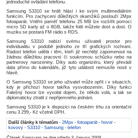
jednoduché ovládání telefonu.
Samsung S3310 se hrdě hlásí i ke svým multimediálním
funkcím. Pro zachycení důležitých okamžiků poslouží 2Mpx
fotoaparát. Vnitřní paměť telefonu 25 MB lze rozšířit pomocí
micro SD karty až o 8GB, takže fotit můžete dost a dost. O
muziku se postará FM rádio s RDS.
Samsung S3310 nabízí svému uživateli prostor pro
individualitu v podobě jednoho ze tří grafických rozhraní.
Radost telefon udělá i těm, kteří již nechtějí zapomenout na
žádnou důležitou pracovní či soukromou schůzku nebo na
partnerovy narozeniny. Díky auto organizéru, který převádí
data přímo do kalendáře, již tyto události nemusíte nosit v
hlavě.
O Samsung S3310 se jeho uživatel může opřít i v situacích,
kdy je příchozí hovor takřka vysvobozením. Díky funkci
Falešný hovor lze vyvolat dojem, že někdo volá, a tak se
diplomaticky ztratit z nepříjemného jednání.
Samsung S3310 je k dispozici na českém trhu za orientační
cenu 3 299,- Kč včetně DPH.
Další články k tématům
-
2Mpx
-
fotoaparát
-
hovor
-
kovový
-
S3310
-
Samsung
-
telefon
Článek Samsung ze dne středa 3. června 2009