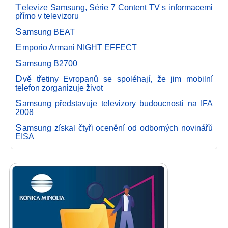
T
elevize Samsung, Série 7 Content TV s informacemi
přímo v televizoru
S
amsung BEAT
E
mporio Armani NIGHT EFFECT
S
amsung B2700
D
vě třetiny Evropanů se spoléhají, že jim mobilní
telefon zorganizuje život
S
amsung představuje televizory budoucnosti na IFA
2008
S
amsung získal čtyři ocenění od odborných novinářů
EISA