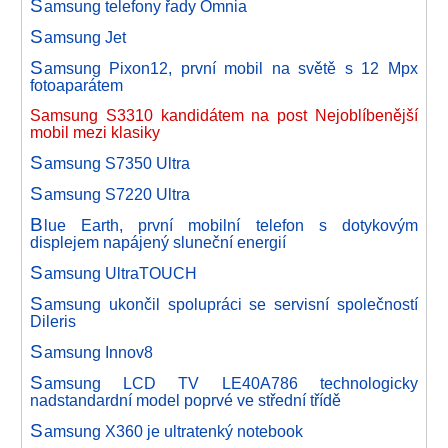
S
amsung telefony řady Omnia
S
amsung Jet
S
amsung Pixon12, první mobil na světě s 12 Mpx
fotoaparátem
Samsung S3310 kandidátem na post Nejoblíbenější
mobil mezi klasiky
S
amsung S7350 Ultra
S
amsung S7220 Ultra
B
lue Earth, první mobilní telefon s dotykovým
displejem napájený sluneční energií
S
amsung UltraTOUCH
S
amsung ukončil spolupráci se servisní společností
Dileris
S
amsung Innov8
S
amsung LCD TV LE40A786 technologicky
nadstandardní model poprvé ve střední třídě
S
amsung X360 je ultratenký notebook