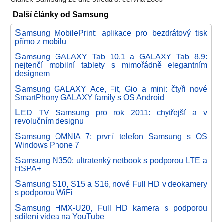
Další články od Samsung
S
amsung MobilePrint: aplikace pro bezdrátový tisk
přímo z mobilu
S
amsung GALAXY Tab 10.1 a GALAXY Tab 8.9:
nejtenčí mobilní tablety s mimořádně elegantním
designem
S
amsung GALAXY Ace, Fit, Gio a mini: čtyři nové
SmartPhony GALAXY family s OS Android
L
ED TV Samsung pro rok 2011: chytřejší a v
revolučním designu
S
amsung OMNIA 7: první telefon Samsung s OS
Windows Phone 7
S
amsung N350: ultratenký netbook s podporou LTE a
HSPA+
S
amsung S10, S15 a S16, nové Full HD videokamery
s podporou WiFi
S
amsung HMX-U20, Full HD kamera s podporou
sdílení videa na YouTube