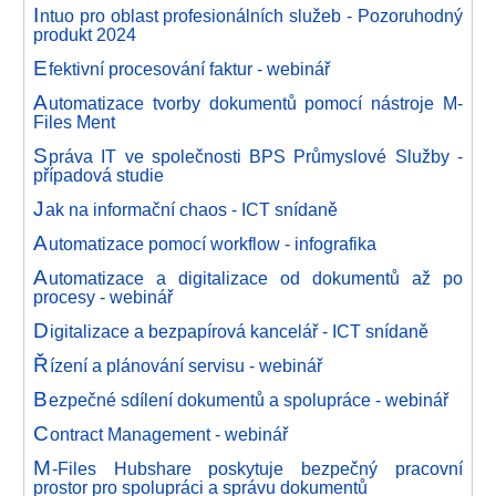
I
ntuo pro oblast profesionálních služeb - Pozoruhodný
produkt 2024
E
fektivní procesování faktur - webinář
A
utomatizace tvorby dokumentů pomocí nástroje M-
Files Ment
S
práva IT ve společnosti BPS Průmyslové Služby -
případová studie
J
ak na informační chaos - ICT snídaně
A
utomatizace pomocí workflow - infografika
A
utomatizace a digitalizace od dokumentů až po
procesy - webinář
D
igitalizace a bezpapírová kancelář - ICT snídaně
Ř
ízení a plánování servisu - webinář
B
ezpečné sdílení dokumentů a spolupráce - webinář
C
ontract Management - webinář
M
-Files Hubshare poskytuje bezpečný pracovní
prostor pro spolupráci a správu dokumentů