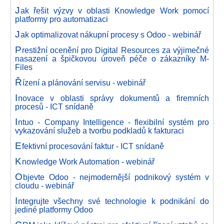
J
ak řešit výzvy v oblasti Knowledge Work pomocí
platformy pro automatizaci
J
ak optimalizovat nákupní procesy s Odoo - webinář
P
restižní ocenění pro Digital Resources za výjimečné
nasazení a špičkovou úroveň péče o zákazníky M-
Files
Ř
ízení a plánování servisu - webinář
I
novace v oblasti správy dokumentů a firemních
procesů - ICT snídaně
I
ntuo - Company Intelligence - flexibilní systém pro
vykazování služeb a tvorbu podkladů k fakturaci
E
fektivní procesování faktur - ICT snídaně
K
nowledge Work Automation - webinář
O
bjevte Odoo - nejmodernější podnikový systém v
cloudu - webinář
I
ntegrujte všechny své technologie k podnikání do
jediné platformy Odoo