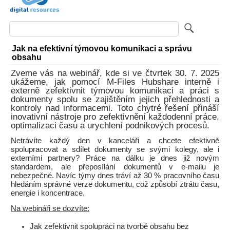
Jak na efektivní týmovou komunikaci a správu
obsahu
Zveme vás na webinář, kde si ve čtvrtek 30. 7. 2025
ukážeme, jak pomocí M-Files Hubshare interně i
externě zefektivnit týmovou komunikaci a práci s
dokumenty spolu se zajištěním jejich přehlednosti a
kontroly nad informacemi. Toto chytré řešení přináší
inovativní nástroje pro zefektivnění každodenní práce,
optimalizaci času a urychlení podnikových procesů.
Netrávíte každý den v kanceláři a chcete efektivně
spolupracovat a sdílet dokumenty se svými kolegy, ale i
externími partnery? Práce na dálku je dnes již novým
standardem, ale přeposílání dokumentů v e-mailu je
nebezpečné. Navíc týmy dnes tráví až 30 % pracovního času
hledáním správné verze dokumentu, což způsobí ztrátu času,
energie i koncentrace.
Na webináři se dozvíte:
Jak zefektivnit spolupráci na tvorbě obsahu bez