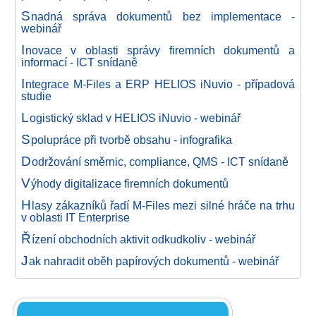
S
nadná správa dokumentů bez implementace -
webinář
I
novace v oblasti správy firemních dokumentů a
informací - ICT snídaně
I
ntegrace M-Files a ERP HELIOS iNuvio - případová
studie
L
ogistický sklad v HELIOS iNuvio - webinář
S
polupráce při tvorbě obsahu - infografika
D
održování směrnic, compliance, QMS - ICT snídaně
V
ýhody digitalizace firemních dokumentů
H
lasy zákazníků řadí M-Files mezi silné hráče na trhu
v oblasti IT Enterprise
Ř
ízení obchodních aktivit odkudkoliv - webinář
J
ak nahradit oběh papírových dokumentů - webinář