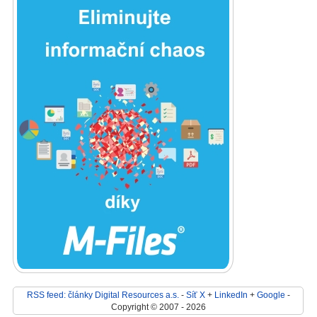
RSS feed: články Digital Resources a.s.
-
Síť X
+
LinkedIn
+
Google
-
Copyright © 2007 - 2026