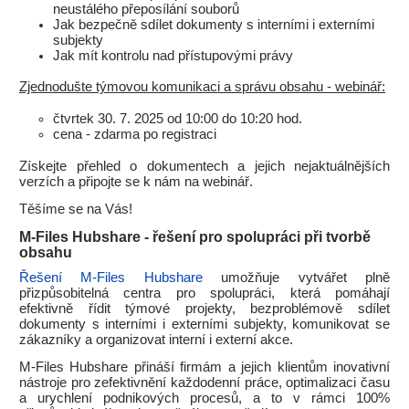
neustálého přeposílání souborů
Jak bezpečně sdílet dokumenty s interními i externími
subjekty
Jak mít kontrolu nad přístupovými právy
Zjednodušte týmovou komunikaci a správu obsahu - webinář:
čtvrtek 30. 7. 2025 od 10:00 do 10:20 hod.
cena - zdarma po registraci
Získejte přehled o dokumentech a jejich nejaktuálnějších
verzích a připojte se k nám na webinář.
Těšíme se na Vás!
M-Files Hubshare - řešení pro spolupráci při tvorbě
obsahu
Řešení M-Files Hubshare
umožňuje vytvářet plně
přizpůsobitelná centra pro spolupráci, která pomáhají
efektivně řídit týmové projekty, bezproblémově sdílet
dokumenty s interními i externími subjekty, komunikovat se
zákazníky a organizovat interní i externí akce.
M-Files Hubshare přináší firmám a jejich klientům inovativní
nástroje pro zefektivnění každodenní práce, optimalizaci času
a urychlení podnikových procesů, a to v rámci 100%