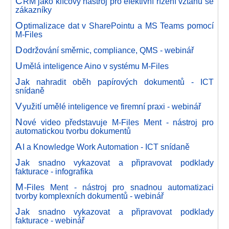
C
RM jako klíčový nástroj pro efektivní řízení vztahů se
zákazníky
O
ptimalizace dat v SharePointu a MS Teams pomocí
M-Files
D
održování směrnic, compliance, QMS - webinář
U
mělá inteligence Aino v systému M-Files
J
ak nahradit oběh papírových dokumentů - ICT
snídaně
V
yužití umělé inteligence ve firemní praxi - webinář
N
ové video představuje M-Files Ment - nástroj pro
automatickou tvorbu dokumentů
A
I a Knowledge Work Automation - ICT snídaně
J
ak snadno vykazovat a připravovat podklady
fakturace - infografika
M
-Files Ment - nástroj pro snadnou automatizaci
tvorby komplexních dokumentů - webinář
J
ak snadno vykazovat a připravovat podklady
fakturace - webinář