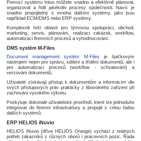
Pomocí systému Intuo můžete snadno a efektivně plánovat,
organizovat a řídit jakékoliv procesy společnosti. Navíc je
snadno propojitelný s mnoha dalšími systémy, jako jsou
například ECM/DMS nebo ERP systémy.
Komplexně řeší oblasti pro týmovou spolupráci, obchod,
marketing, servis, plánování, realizaci zakázek, workflow,
automatizaci firemních procesů a vyhodnocování.
DMS systém M-Files
Document management systém M-Files
je špičkovým
nástrojem nejen pro správu, sdílení a třídění dokumentů, ale i
pro automatizaci procesů (workflow - schvalování) a
verzování dokumentů.
Uživatelé získávají přístup k dokumentům a informacím dle
svých přístupových práv prakticky z libovolného zařízení při
zachování vysokého výkonu.
Poskytuje dokonalé uživatelské prostředí, které lze jednoduše
integrovat do firemní infrastruktury a propojit s celou řadou
dalších systémů.
ERP HELIOS iNuvio
HELIOS iNuvio (dříve HELIOS Orange) vychází z reálných
potřeb zákazníků z různých oborů i pracovních pozic. Řada