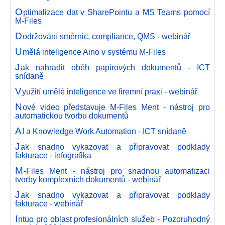
O
ptimalizace dat v SharePointu a MS Teams pomocí
M-Files
D
održování směrnic, compliance, QMS - webinář
U
mělá inteligence Aino v systému M-Files
J
ak nahradit oběh papírových dokumentů - ICT
snídaně
V
yužití umělé inteligence ve firemní praxi - webinář
N
ové video představuje M-Files Ment - nástroj pro
automatickou tvorbu dokumentů
A
I a Knowledge Work Automation - ICT snídaně
J
ak snadno vykazovat a připravovat podklady
fakturace - infografika
M
-Files Ment - nástroj pro snadnou automatizaci
tvorby komplexních dokumentů - webinář
J
ak snadno vykazovat a připravovat podklady
fakturace - webinář
I
ntuo pro oblast profesionálních služeb - Pozoruhodný