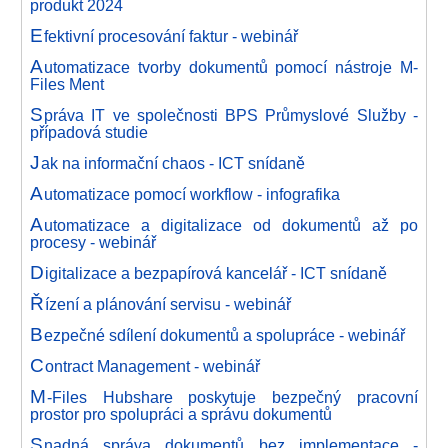
produkt 2024
E
fektivní procesování faktur - webinář
A
utomatizace tvorby dokumentů pomocí nástroje M-
Files Ment
S
práva IT ve společnosti BPS Průmyslové Služby -
případová studie
J
ak na informační chaos - ICT snídaně
A
utomatizace pomocí workflow - infografika
A
utomatizace a digitalizace od dokumentů až po
procesy - webinář
D
igitalizace a bezpapírová kancelář - ICT snídaně
Ř
ízení a plánování servisu - webinář
B
ezpečné sdílení dokumentů a spolupráce - webinář
C
ontract Management - webinář
M
-Files Hubshare poskytuje bezpečný pracovní
prostor pro spolupráci a správu dokumentů
S
nadná správa dokumentů bez implementace -