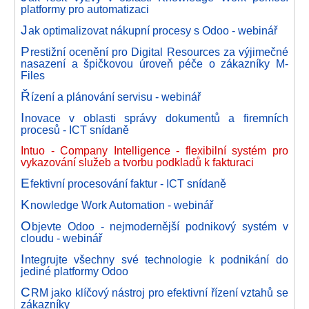
platformy pro automatizaci
J
ak optimalizovat nákupní procesy s Odoo - webinář
P
restižní ocenění pro Digital Resources za výjimečné
nasazení a špičkovou úroveň péče o zákazníky M-
Files
Ř
ízení a plánování servisu - webinář
I
novace v oblasti správy dokumentů a firemních
procesů - ICT snídaně
Intuo - Company Intelligence - flexibilní systém pro
vykazování služeb a tvorbu podkladů k fakturaci
E
fektivní procesování faktur - ICT snídaně
K
nowledge Work Automation - webinář
O
bjevte Odoo - nejmodernější podnikový systém v
cloudu - webinář
I
ntegrujte všechny své technologie k podnikání do
jediné platformy Odoo
C
RM jako klíčový nástroj pro efektivní řízení vztahů se
zákazníky