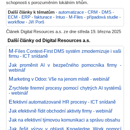
schopnosti s porozuměním lokálním trhům.
Další články k tématům
-
automatizace
-
CRM
-
DMS
-
ECM
-
ERP
-
fakturace
-
Intuo
-
M-Files
-
případová studie
-
workflow
-
Jiří Porš
Článek Digital Resources a.s. ze dne středa 19. března 2025
Další články od Digital Resources a.s.
M
-Files Context-First DMS systém zmodernizuje i vaši
firmu - ICT snídaně
J
ak proměnit AI v bezpečného pomocníka firmy -
webinář
M
arketing v Odoo: Vše na jenom místě - webinář
Z
rychlete firemní procesy pomocí chytrých AI systémů
- webinář
E
fektivní automatizované HR procesy - ICT snídaně
J
ak efektivně řídit obchodní aktivity firmy - webinář
J
ak na efektivní týmovou komunikaci a správu obsahu
J
ak řešit výzvy v oblasti Knowledge Work pomocí