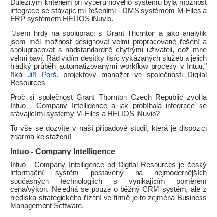
Důležitým kritériem při výběru nového systému byla možnost
integrace se stávajícími řešeními - DMS systémem M-Files a
ERP systémem HELIOS iNuvio.
"Jsem hrdý na spolupráci s Grant Thornton a jako analytik
jsem měl možnost designovat velmi propracované řešení a
spolupracovat s nadstandardně chytrými uživateli, což mne
velmi baví. Rád vidím desítky tisíc vykázaných služeb a jejich
hladký průběh automatizovanými workflow procesy v Intuu,"
říká
Jiří Porš
, projektový manažer ve společnosti Digital
Resources.
Proč si společnost Grant Thornton Czech Republic zvolila
Intuo - Company Intelligence a jak probíhala integrace se
stávajícími systémy M-Files a HELIOS iNuvio?
To vše se dozvíte v naší případové studii, která je dispozici
zdarma ke stažení!
Intuo - Company Intelligence
Intuo - Company Intelligence od Digital Resources je český
informační systém postavený na nejmodernějších
současných technologiích s vynikajícím poměrem
cena/výkon. Nejedná se pouze o běžný CRM systém, ale z
hlediska strategického řízení ve firmě je to zejména Business
Management Software.