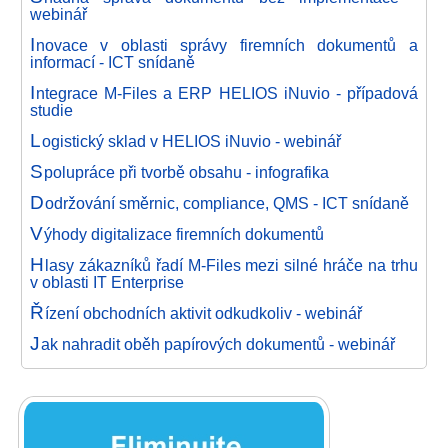
webinář
I
novace v oblasti správy firemních dokumentů a
informací - ICT snídaně
I
ntegrace M-Files a ERP HELIOS iNuvio - případová
studie
L
ogistický sklad v HELIOS iNuvio - webinář
S
polupráce při tvorbě obsahu - infografika
D
održování směrnic, compliance, QMS - ICT snídaně
V
ýhody digitalizace firemních dokumentů
H
lasy zákazníků řadí M-Files mezi silné hráče na trhu
v oblasti IT Enterprise
Ř
ízení obchodních aktivit odkudkoliv - webinář
J
ak nahradit oběh papírových dokumentů - webinář