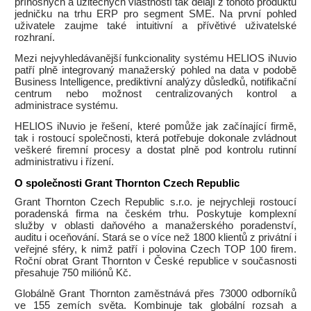
přínosných a užitečných vlastností tak dělají z tohoto produktu
jedničku na trhu ERP pro segment SME. Na první pohled
uživatele zaujme také intuitivní a přívětivé uživatelské
rozhraní.
Mezi nejvyhledávanější funkcionality systému HELIOS iNuvio
patří plně integrovaný manažerský pohled na data v podobě
Business Intelligence, prediktivní analýzy důsledků, notifikační
centrum nebo možnost centralizovaných kontrol a
administrace systému.
HELIOS iNuvio je řešení, které pomůže jak začínající firmě,
tak i rostoucí společnosti, která potřebuje dokonale zvládnout
veškeré firemní procesy a dostat plně pod kontrolu rutinní
administrativu i řízení.
O společnosti Grant Thornton Czech Republic
Grant Thornton Czech Republic s.r.o. je nejrychleji rostoucí
poradenská firma na českém trhu. Poskytuje komplexní
služby v oblasti daňového a manažerského poradenství,
auditu i oceňování. Stará se o více než 1800 klientů z privátní i
veřejné sféry, k nimž patří i polovina Czech TOP 100 firem.
Roční obrat Grant Thornton v České republice v současnosti
přesahuje 750 miliónů Kč.
Globálně Grant Thornton zaměstnává přes 73000 odborníků
ve 155 zemích světa. Kombinuje tak globální rozsah a