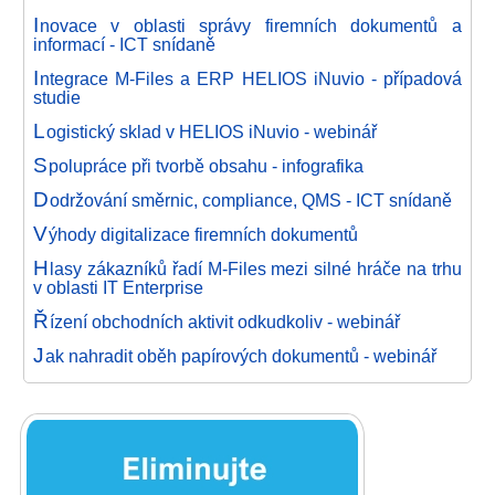
I
novace v oblasti správy firemních dokumentů a
informací - ICT snídaně
I
ntegrace M-Files a ERP HELIOS iNuvio - případová
studie
L
ogistický sklad v HELIOS iNuvio - webinář
S
polupráce při tvorbě obsahu - infografika
D
održování směrnic, compliance, QMS - ICT snídaně
V
ýhody digitalizace firemních dokumentů
H
lasy zákazníků řadí M-Files mezi silné hráče na trhu
v oblasti IT Enterprise
Ř
ízení obchodních aktivit odkudkoliv - webinář
J
ak nahradit oběh papírových dokumentů - webinář