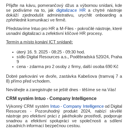
Přijďte na kávu, pomerančový džus a výbornou snídani, kde
se podíváme na to, jak
digitalizace HR
a chytré nástroje
dokáží zjednodušit administrativu, urychlit onboarding a
zpřehlednit komunikaci ve firmě.
Představíme Intuo pro HR a M-Files - pokročilé nástroje, které
usnadní digitalizaci a zefektivní klíčové HR procesy.
Termín a místo konání ICT snídaně:
úterý 16. 9. 2025 - 08:25 - 09:30 hod.
sídlo Digital Resources a.s., Poděbradská 520/24, Praha
9
cena - zdarma pro 2 osoby z firmy, další osoba 690 Kč
Dobré parkování ve dvoře, zastávka Kabešova (tramvaj 7 a
8) přímo před vchodem.
Neváhejte a zaregistrujte se ještě dnes - těšíme se na Vás!
CRM systém Intuo - Company Intelligence
Výkonný CRM systém
Intuo - Company Intelligence
od Digital
Resources - Pozoruhodný produkt 2024, nabízí skvělé
nástroje pro efektivní práci z jakéhokoliv prostředí, podporuje
snadnou a efektivní spolupráci ve společnosti a sdílení
zásadních informací bezpečnou cestou.