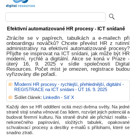
Efektivní automatizované HR procesy - ICT snídaně
Ztrácíte se v papírech, tabulkách a e-mailech při
onboardingu nováčků? Chcete převést HR z rutinní
administrativy na efektivní automatizované procesy?
Přijďte se inspirovat na ICT snídani, jak může být HR
moderní, rychlé a digitální. Akce se koná v Praze -
úterý 16, 9. 2025 v sídle společnosti Digital
Resources. Počet míst je omezen, registrace budou
vyřizovány dle pořadí.
M
oderní HR procesy - rychlejší, přehlednější, digitální -
REGISTRACE na ICT snídani - ÚT 16. 9. 2025
S
dílet článek:
LinkedIn
-
Síť X
Každý den se HR oddělení ocitá mezi dvěma světy. Na jedné
straně stojí snaha věnovat čas lidem, rozvíjet jejich potenciál a
budovat firemní kulturu. Na straně druhé ale přichází realita -
nekonečného papírování, složitých tabulek, opakované
schvalovací procesy a desítky e-mailů s přílohami, které se
snadno ztratí.