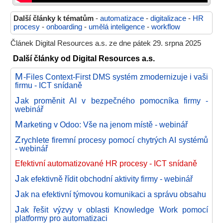
Další články k tématům
-
automatizace
-
digitalizace
-
HR
procesy
-
onboarding
-
umělá inteligence
-
workflow
Článek Digital Resources a.s. ze dne pátek 29. srpna 2025
Další články od Digital Resources a.s.
M
-Files Context-First DMS systém zmodernizuje i vaši
firmu - ICT snídaně
J
ak proměnit AI v bezpečného pomocníka firmy -
webinář
M
arketing v Odoo: Vše na jenom místě - webinář
Z
rychlete firemní procesy pomocí chytrých AI systémů
- webinář
Efektivní automatizované HR procesy - ICT snídaně
J
ak efektivně řídit obchodní aktivity firmy - webinář
J
ak na efektivní týmovou komunikaci a správu obsahu
J
ak řešit výzvy v oblasti Knowledge Work pomocí
platformy pro automatizaci