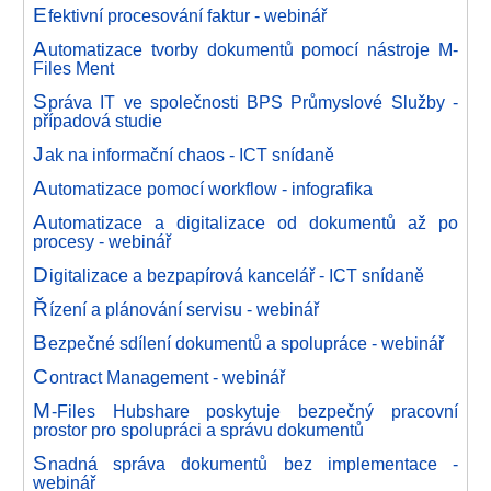
E
fektivní procesování faktur - webinář
A
utomatizace tvorby dokumentů pomocí nástroje M-
Files Ment
S
práva IT ve společnosti BPS Průmyslové Služby -
případová studie
J
ak na informační chaos - ICT snídaně
A
utomatizace pomocí workflow - infografika
A
utomatizace a digitalizace od dokumentů až po
procesy - webinář
D
igitalizace a bezpapírová kancelář - ICT snídaně
Ř
ízení a plánování servisu - webinář
B
ezpečné sdílení dokumentů a spolupráce - webinář
C
ontract Management - webinář
M
-Files Hubshare poskytuje bezpečný pracovní
prostor pro spolupráci a správu dokumentů
S
nadná správa dokumentů bez implementace -
webinář