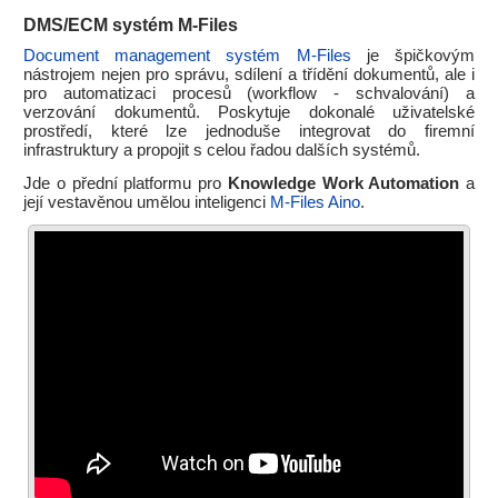
DMS/ECM systém M-Files
Document management systém M-Files
je špičkovým
nástrojem nejen pro správu, sdílení a třídění dokumentů, ale i
pro automatizaci procesů (workflow - schvalování) a
verzování dokumentů. Poskytuje dokonalé uživatelské
prostředí, které lze jednoduše integrovat do firemní
infrastruktury a propojit s celou řadou dalších systémů.
Jde o přední platformu pro
Knowledge Work Automation
a
její vestavěnou umělou inteligenci
M-Files Aino
.