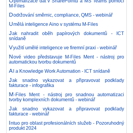
O
ptimalizace dat v SharePointu a MS Teams pomocí
M-Files
D
održování směrnic, compliance, QMS - webinář
U
mělá inteligence Aino v systému M-Files
J
ak nahradit oběh papírových dokumentů - ICT
snídaně
V
yužití umělé inteligence ve firemní praxi - webinář
N
ové video představuje M-Files Ment - nástroj pro
automatickou tvorbu dokumentů
A
I a Knowledge Work Automation - ICT snídaně
J
ak snadno vykazovat a připravovat podklady
fakturace - infografika
M
-Files Ment - nástroj pro snadnou automatizaci
tvorby komplexních dokumentů - webinář
J
ak snadno vykazovat a připravovat podklady
fakturace - webinář
I
ntuo pro oblast profesionálních služeb - Pozoruhodný
produkt 2024