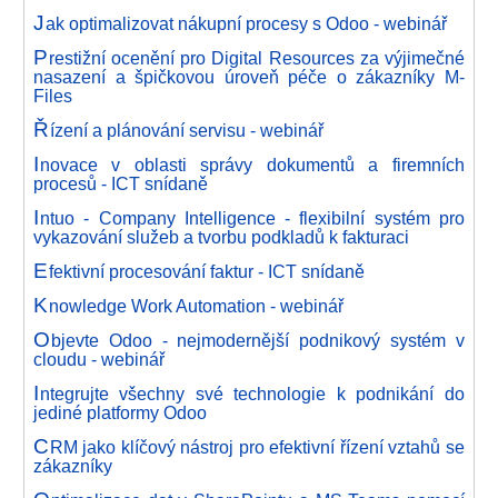
J
ak optimalizovat nákupní procesy s Odoo - webinář
P
restižní ocenění pro Digital Resources za výjimečné
nasazení a špičkovou úroveň péče o zákazníky M-
Files
Ř
ízení a plánování servisu - webinář
I
novace v oblasti správy dokumentů a firemních
procesů - ICT snídaně
I
ntuo - Company Intelligence - flexibilní systém pro
vykazování služeb a tvorbu podkladů k fakturaci
E
fektivní procesování faktur - ICT snídaně
K
nowledge Work Automation - webinář
O
bjevte Odoo - nejmodernější podnikový systém v
cloudu - webinář
I
ntegrujte všechny své technologie k podnikání do
jediné platformy Odoo
C
RM jako klíčový nástroj pro efektivní řízení vztahů se
zákazníky