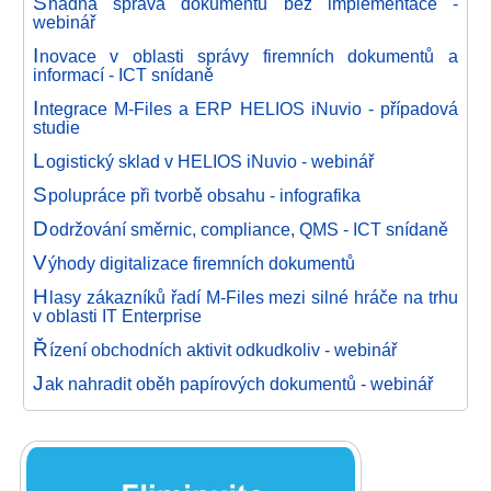
S
nadná správa dokumentů bez implementace -
webinář
I
novace v oblasti správy firemních dokumentů a
informací - ICT snídaně
I
ntegrace M-Files a ERP HELIOS iNuvio - případová
studie
L
ogistický sklad v HELIOS iNuvio - webinář
S
polupráce při tvorbě obsahu - infografika
D
održování směrnic, compliance, QMS - ICT snídaně
V
ýhody digitalizace firemních dokumentů
H
lasy zákazníků řadí M-Files mezi silné hráče na trhu
v oblasti IT Enterprise
Ř
ízení obchodních aktivit odkudkoliv - webinář
J
ak nahradit oběh papírových dokumentů - webinář