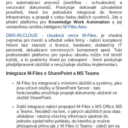
pro automatizaci procesů (workflow - schvalování) a
verzování dokumentů. Poskytuje dokonalé uživatelské
prostředí, které lze jednoduše integrovat do firemní
infrastruktury a propojit s celou řadou dalších systémů. Jde o
přední platformu pro
Knowledge Work Automation
a její
vestavěnou umělou inteligenci
M-Files Aino
.
DMS-IN.CLOUD - cloudová verze M-Files
, je vhodná
zejména pro menší a středně velké firmy - nabízí komplexní
řešení bez starostí o licence, hardware, dodatečný IT
personál, aktualizace serverových komponent apod. Tuto
profesionální platformu pro správu obsahu může mít téměř
každý, a to prakticky ihned po zakoupení - řeení poskytuje
předpřipravené úložiště a nevyžaduje složitou implementaci.
Integrace M-Files s SharePoint a MS Teams
M-Files lze integrovat s místními úložišti a systémy, jako
jsou síťové složky a SharePoint Server - tato
funkcionalita umožňuje propojit dokumenty uložené ve
službě SharePoint.
Další integrace nabízí propojení M-Files s MS Office 365
a Teams. Nezáleží na tom, v jakých uložištích jsou data
ukládána - nástroj všechny informace sjednotí do
jednoho společného pohledu, do kterého je možné
přistupovat přímo jak z M-Files či Teams - záleží jen na