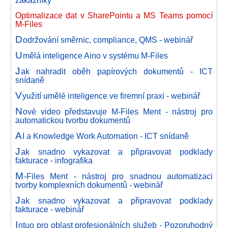
zákazníky
Optimalizace dat v SharePointu a MS Teams pomocí
M-Files
D
održování směrnic, compliance, QMS - webinář
U
mělá inteligence Aino v systému M-Files
J
ak nahradit oběh papírových dokumentů - ICT
snídaně
V
yužití umělé inteligence ve firemní praxi - webinář
N
ové video představuje M-Files Ment - nástroj pro
automatickou tvorbu dokumentů
A
I a Knowledge Work Automation - ICT snídaně
J
ak snadno vykazovat a připravovat podklady
fakturace - infografika
M
-Files Ment - nástroj pro snadnou automatizaci
tvorby komplexních dokumentů - webinář
J
ak snadno vykazovat a připravovat podklady
fakturace - webinář
I
ntuo pro oblast profesionálních služeb - Pozoruhodný