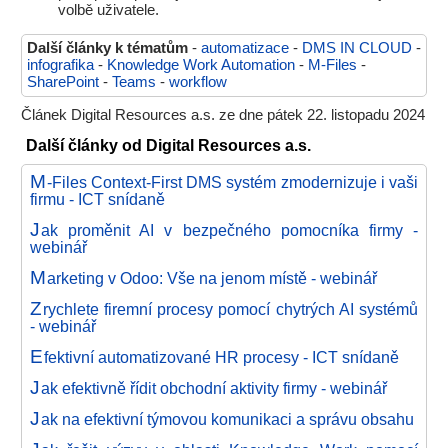
volbě uživatele.
Další články k tématům
-
automatizace
-
DMS IN CLOUD
-
infografika
-
Knowledge Work Automation
-
M-Files
-
SharePoint
-
Teams
-
workflow
Článek Digital Resources a.s. ze dne pátek 22. listopadu 2024
Další články od Digital Resources a.s.
M
-Files Context-First DMS systém zmodernizuje i vaši
firmu - ICT snídaně
J
ak proměnit AI v bezpečného pomocníka firmy -
webinář
M
arketing v Odoo: Vše na jenom místě - webinář
Z
rychlete firemní procesy pomocí chytrých AI systémů
- webinář
E
fektivní automatizované HR procesy - ICT snídaně
J
ak efektivně řídit obchodní aktivity firmy - webinář
J
ak na efektivní týmovou komunikaci a správu obsahu