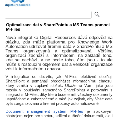
Optimalizace dat v SharePointu a MS Teams pomocí
M-Files
Nová infografika Digital Resources dává odpověď na
otázku, zda může platforma pro Knowledge Work
Automation udržovat firemní data v SharePointu a MS
Teams organizovaná a optimalizovaná. Většina
organizací zachází s informacemi na základě toho,
kde se nachází, a ne podle toho, čím jsou - to ale
může s rostoucím objemem dat a velikostí organizace
vést k informačnímu chaosu.
V infografice se dozvíte, jak M-Files efektivně doplňují
SharePoint a pomáhají předcházet informačnímu chaosu,
který vzniká v záplavě složek. Ukážeme Vám, jaké jsou
rozdíly v používání samotného SharePointu v porovnání s
integrací s M-Files, díky které budete mít všechny dokumenty
uspořádané a zabezpečené a také jak zajistit, aby Vaše data
byla zorganizovaná a firemní procesy automatizované.
Document management systém M-Files
je špičkovým
nástrojem nejen pro správu, sdílení a třídění dokumentů, ale i