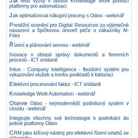
J
ak řešit výzvy v oblasti Knowledge Work pomocí
platformy pro automatizaci
J
ak optimalizovat nákupní procesy s Odoo - webinář
P
restižní ocenění pro Digital Resources za výjimečné
nasazení a špičkovou úroveň péče o zákazníky M-
Files
Ř
ízení a plánování servisu - webinář
I
novace v oblasti správy dokumentů a firemních
procesů - ICT snídaně
I
ntuo - Company Intelligence - flexibilní systém pro
vykazování služeb a tvorbu podkladů k fakturaci
E
fektivní procesování faktur - ICT snídaně
K
nowledge Work Automation - webinář
O
bjevte Odoo - nejmodernější podnikový systém v
cloudu - webinář
I
ntegrujte všechny své technologie k podnikání do
jediné platformy Odoo
C
RM jako klíčový nástroj pro efektivní řízení vztahů se