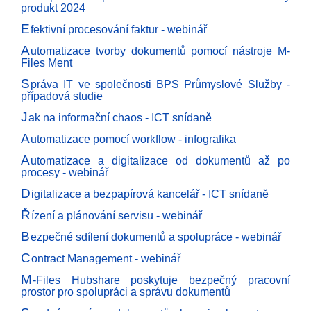
produkt 2024
E
fektivní procesování faktur - webinář
A
utomatizace tvorby dokumentů pomocí nástroje M-
Files Ment
S
práva IT ve společnosti BPS Průmyslové Služby -
případová studie
J
ak na informační chaos - ICT snídaně
A
utomatizace pomocí workflow - infografika
A
utomatizace a digitalizace od dokumentů až po
procesy - webinář
D
igitalizace a bezpapírová kancelář - ICT snídaně
Ř
ízení a plánování servisu - webinář
B
ezpečné sdílení dokumentů a spolupráce - webinář
C
ontract Management - webinář
M
-Files Hubshare poskytuje bezpečný pracovní
prostor pro spolupráci a správu dokumentů