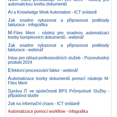
automatickou tvorbu dokumentů
A
I a Knowledge Work Automation - ICT snídaně
J
ak snadno vykazovat a připravovat podklady
fakturace - infografika
M
-Files Ment - nástroj pro snadnou automatizaci
tvorby komplexních dokumentů - webinář
J
ak snadno vykazovat a připravovat podklady
fakturace - webinář
I
ntuo pro oblast profesionálních služeb - Pozoruhodný
produkt 2024
E
fektivní procesování faktur - webinář
A
utomatizace tvorby dokumentů pomocí nástroje M-
Files Ment
S
práva IT ve společnosti BPS Průmyslové Služby -
případová studie
J
ak na informační chaos - ICT snídaně
Automatizace pomocí workflow - infografika