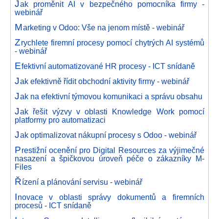
J
ak proměnit AI v bezpečného pomocníka firmy -
webinář
M
arketing v Odoo: Vše na jenom místě - webinář
Z
rychlete firemní procesy pomocí chytrých AI systémů
- webinář
E
fektivní automatizované HR procesy - ICT snídaně
J
ak efektivně řídit obchodní aktivity firmy - webinář
J
ak na efektivní týmovou komunikaci a správu obsahu
J
ak řešit výzvy v oblasti Knowledge Work pomocí
platformy pro automatizaci
J
ak optimalizovat nákupní procesy s Odoo - webinář
P
restižní ocenění pro Digital Resources za výjimečné
nasazení a špičkovou úroveň péče o zákazníky M-
Files
Ř
ízení a plánování servisu - webinář
I
novace v oblasti správy dokumentů a firemních
procesů - ICT snídaně