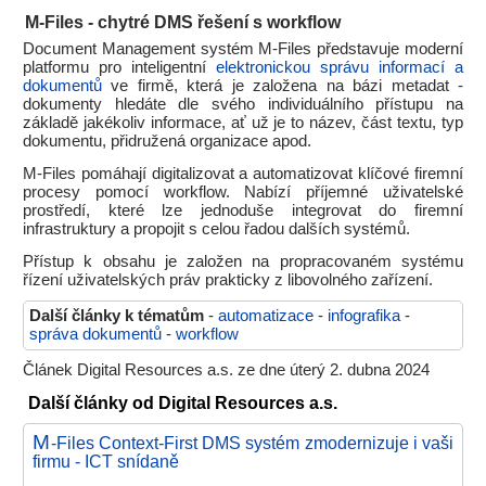
M-Files - chytré DMS řešení s workflow
Document Management systém M-Files představuje moderní
platformu pro inteligentní
elektronickou správu informací a
dokumentů
ve firmě, která je založena na bázi metadat -
dokumenty hledáte dle svého individuálního přístupu na
základě jakékoliv informace, ať už je to název, část textu, typ
dokumentu, přidružená organizace apod.
M-Files pomáhají digitalizovat a automatizovat klíčové firemní
procesy pomocí workflow. Nabízí příjemné uživatelské
prostředí, které lze jednoduše integrovat do firemní
infrastruktury a propojit s celou řadou dalších systémů.
Přístup k obsahu je založen na propracovaném systému
řízení uživatelských práv prakticky z libovolného zařízení.
Další články k tématům
-
automatizace
-
infografika
-
správa dokumentů
-
workflow
Článek Digital Resources a.s. ze dne úterý 2. dubna 2024
Další články od Digital Resources a.s.
M
-Files Context-First DMS systém zmodernizuje i vaši
firmu - ICT snídaně