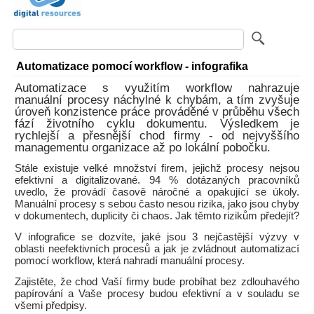
Automatizace pomocí workflow - infografika
Automatizace s využitím workflow nahrazuje
manuální procesy náchylné k chybám, a tím zvyšuje
úroveň konzistence práce prováděné v průběhu všech
fází životního cyklu dokumentu. Výsledkem je
rychlejší a přesnější chod firmy - od nejvyššího
managementu organizace až po lokální pobočku.
Stále existuje velké množství firem, jejichž procesy nejsou
efektivní a digitalizované. 94 % dotázaných pracovníků
uvedlo, že provádí časově náročné a opakující se úkoly.
Manuální procesy s sebou často nesou rizika, jako jsou chyby
v dokumentech, duplicity či chaos. Jak těmto rizikům předejít?
V infografice se dozvíte, jaké jsou 3 nejčastější výzvy v
oblasti neefektivních procesů a jak je zvládnout automatizací
pomocí workflow, která nahradí manuální procesy.
Zajistěte, že chod Vaší firmy bude probíhat bez zdlouhavého
papírování a Vaše procesy budou efektivní a v souladu se
všemi předpisy.