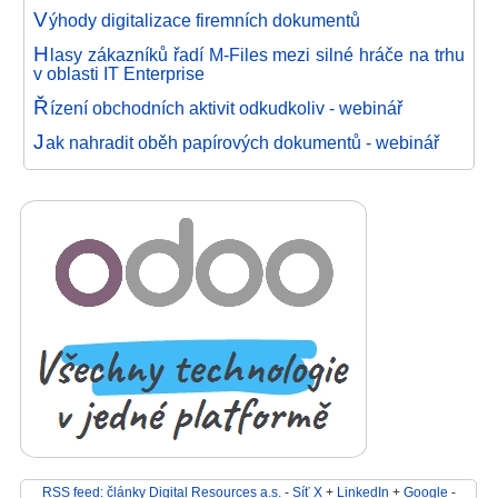
V
ýhody digitalizace firemních dokumentů
H
lasy zákazníků řadí M-Files mezi silné hráče na trhu
v oblasti IT Enterprise
Ř
ízení obchodních aktivit odkudkoliv - webinář
J
ak nahradit oběh papírových dokumentů - webinář
RSS feed: články Digital Resources a.s.
-
Síť X
+
LinkedIn
+
Google
-