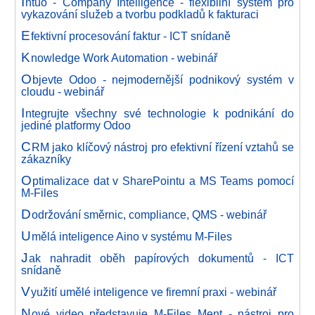
I
ntuo - Company Intelligence - flexibilní systém pro
vykazování služeb a tvorbu podkladů k fakturaci
E
fektivní procesování faktur - ICT snídaně
K
nowledge Work Automation - webinář
O
bjevte Odoo - nejmodernější podnikový systém v
cloudu - webinář
I
ntegrujte všechny své technologie k podnikání do
jediné platformy Odoo
C
RM jako klíčový nástroj pro efektivní řízení vztahů se
zákazníky
O
ptimalizace dat v SharePointu a MS Teams pomocí
M-Files
D
održování směrnic, compliance, QMS - webinář
U
mělá inteligence Aino v systému M-Files
J
ak nahradit oběh papírových dokumentů - ICT
snídaně
V
yužití umělé inteligence ve firemní praxi - webinář
N
ové video představuje M-Files Ment - nástroj pro