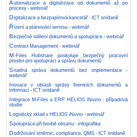
A
utomatizace a digitalizace od dokumentů až po
procesy - webinář
D
igitalizace a bezpapírová kancelář - ICT snídaně
Ř
ízení a plánování servisu - webinář
B
ezpečné sdílení dokumentů a spolupráce - webinář
C
ontract Management - webinář
M
-Files Hubshare poskytuje bezpečný pracovní
prostor pro spolupráci a správu dokumentů
S
nadná správa dokumentů bez implementace -
webinář
I
novace v oblasti správy firemních dokumentů a
informací - ICT snídaně
I
ntegrace M-Files a ERP HELIOS iNuvio - případová
studie
L
ogistický sklad v HELIOS iNuvio - webinář
S
polupráce při tvorbě obsahu - infografika
D
održování směrnic, compliance, QMS - ICT snídaně