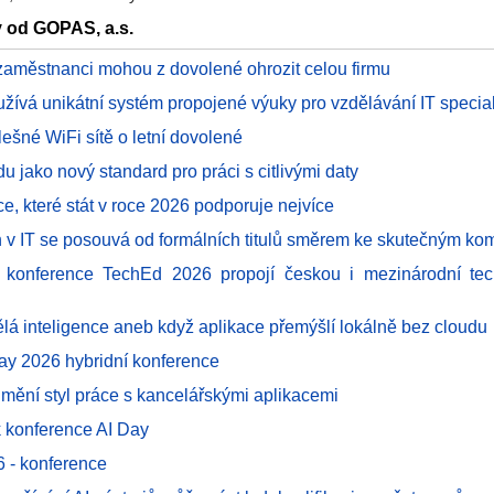
y od GOPAS, a.s.
zaměstnanci mohou z dovolené ohrozit celou firmu
ívá unikátní systém propojené výuky pro vzdělávání IT special
lešné WiFi sítě o letní dovolené
du jako nový standard pro práci s citlivými daty
ce, které stát v roce 2026 podporuje nejvíce
rh v IT se posouvá od formálních titulů směrem ke skutečným k
T konference TechEd 2026 propojí českou i mezinárodní tec
lá inteligence aneb když aplikace přemýšlí lokálně bez cloudu
ay 2026 hybridní konference
 mění styl práce s kancelářskými aplikacemi
k konference AI Day
6 - konference