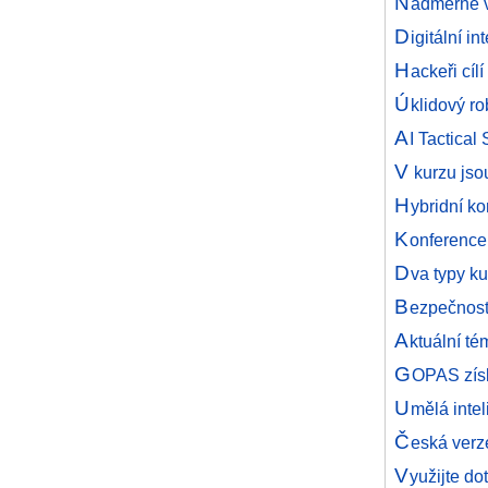
N
adměrné v
D
igitální i
H
ackeři cíl
Ú
klidový r
A
I Tactical
V
kurzu jso
H
ybridní k
K
onferenc
D
va typy k
B
ezpečnost
A
ktuální t
G
OPAS získ
U
mělá inte
Č
eská ver
V
yužijte do