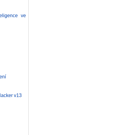
eligence ve
ení
 Hacker v13