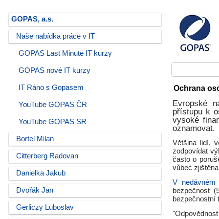
GOPAS, a.s.
Naše nabídka práce v IT
GOPAS Last Minute IT kurzy
GOPAS nové IT kurzy
IT Ráno s Gopasem
Ochrana oso
Evropské n
YouTube GOPAS ČR
přístupu k 
vysoké fina
YouTube GOPAS SR
oznamovat.
Bortel Milan
Většina lidí,
zodpovídat výk
Citterberg Radovan
často o poruš
vůbec zjištěna
Danielka Jakub
V nedávném p
Dvořák Jan
bezpečnost (5
bezpečnostní 
Gerliczy Luboslav
"Odpovědnost 