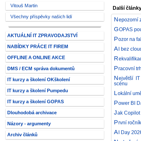
Vitouš Martin
Další článk
Všechny příspěvky našich lidí
N
epozorní 
G
OPAS použ
AKTUÁLNÍ IT ZPRAVODAJSTVÍ
P
ozor na fa
NABÍDKY PRÁCE IT FIREM
A
I bez clou
R
OFFLINE A ONLINE AKCE
ekvalifika
P
racovní t
DMS / ECM správa dokumentů
N
ejvětší I
IT kurzy a školení OKškolení
scénu
IT kurzy a školení Pumpedu
L
okální umě
P
IT kurzy a školení GOPAS
ower BI D
J
ak Copilot
Dlouhodobá archivace
P
rvní roční
Názory - argumenty
A
I Day 202
Archiv článků