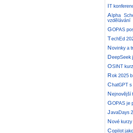
I
T konferen
A
lpha Scho
vzdělávání
G
OPAS posk
T
echEd 2025
N
ovinky a 
D
eepSeek j
O
SINT kurz
R
ok 2025 b
C
hatGPT s 
N
ejnovější 
G
OPAS je 
J
avaDays 
N
ové kurzy
C
opilot jak