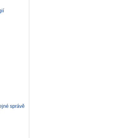
ií
řejné správě