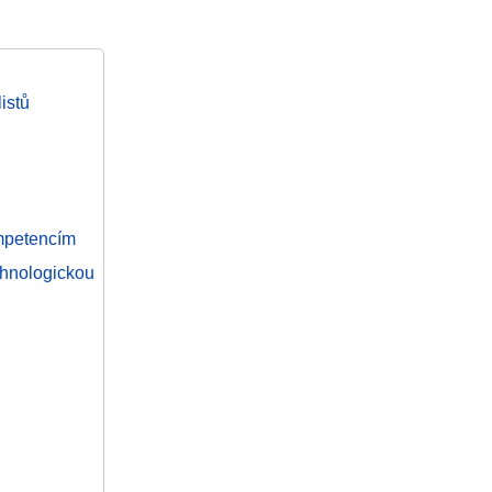
istů
ompetencím
hnologickou