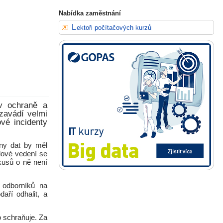
Nabídka zaměstnání
Lektoři počítačových kurzů
v ochraně a
zavádí velmi
vé incidenty
any dat by měl
olové vedení se
kusů o ně není
 odborníků na
aří odhalit, a
 schraňuje. Za