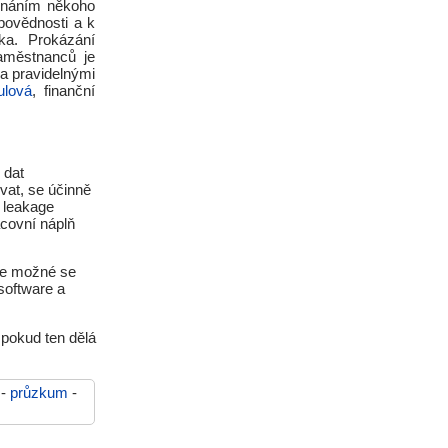
dnáním někoho
ovědnosti a k
ka. Prokázání
zaměstnanců je
a pravidelnými
lová
, finanční
 dat
vat, se účinně
a leakage
acovní náplň
 je možné se
 software a
pokud ten dělá
-
průzkum
-