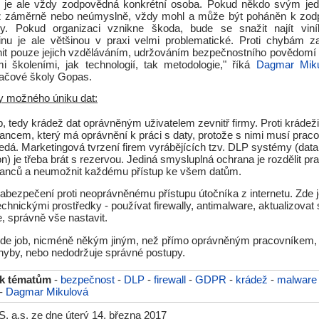
ik je ale vždy zodpovědná konkrétní osoba. Pokud někdo svým je
už záměrně nebo neúmyslně, vždy mohl a může být poháněn k zodp
y. Pokud organizaci vznikne škoda, bude se snažit najít viní
inu je ale většinou v praxi velmi problematické. Proti chybám 
it pouze jejich vzděláváním, udržováním bezpečnostního povědomí 
i školeními, jak technologií, tak metodologie," říká
Dagmar Miku
ítačové školy Gopas.
ty možného úniku dat:
ob, tedy krádež dat oprávněným uživatelem zevnitř firmy. Proti krádeži
ncem, který má oprávnění k práci s daty, protože s nimi musí praco
nedá. Marketingová tvrzení firem vyrábějících tzv. DLP systémy (dat
on) je třeba brát s rezervou. Jediná smysluplná ochrana je rozdělit pr
anců a neumožnit každému přístup ke všem datům.
abezpečení proti neoprávněnému přístupu útočníka z internetu. Zde
echnickými prostředky - používat firewally, antimalware, aktualizovat
, správně vše nastavit.
ide job, nicméně někým jiným, než přímo oprávněným pracovníkem, 
hyby, nebo nedodržuje správné postupy.
 k tématům
-
bezpečnost
-
DLP
-
firewall
-
GDPR
-
krádež
-
malware
-
Dagmar Mikulová
 a.s. ze dne úterý 14. března 2017