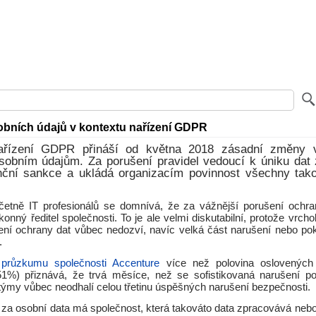
bních údajů v kontextu nařízení GDPR
ařízení GDPR přináší od května 2018 zásadní změny 
osobním údajům. Za porušení pravidel vedoucí k úniku dat 
nční sankce a ukládá organizacím povinnost všechny tako
 včetně IT profesionálů se domnívá, že za vážnější porušení ochr
onný ředitel společnosti. To je ale velmi diskutabilní, protože vrch
ení ochrany dat vůbec nedozví, navíc velká část narušení nebo po
.
růzkumu společnosti Accenture
více než polovina oslovených
1%) přiznává, že trvá měsíce, než se sofistikovaná narušení pod
týmy vůbec neodhalí celou třetinu úspěšných narušení bezpečnosti.
za osobní data má společnost, která takováto data zpracovává nebo