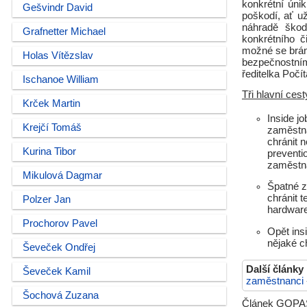
konkrétní ún
Gešvindr David
poškodí, ať 
náhradě škod
Grafnetter Michael
konkrétního č
možné se brán
Holas Vítězslav
bezpečnostním
ředitelka Poč
Ischanoe William
Tři hlavní ces
Krček Martin
Inside j
Krejčí Tomáš
zaměstna
chránit 
Kurina Tibor
preventi
zaměstn
Mikulová Dagmar
Špatné z
chránit t
Polzer Jan
hardware
Prochorov Pavel
Opět ins
nějaké c
Ševeček Ondřej
Další články
Ševeček Kamil
zaměstnanci
Šochová Zuzana
Článek GOPAS,