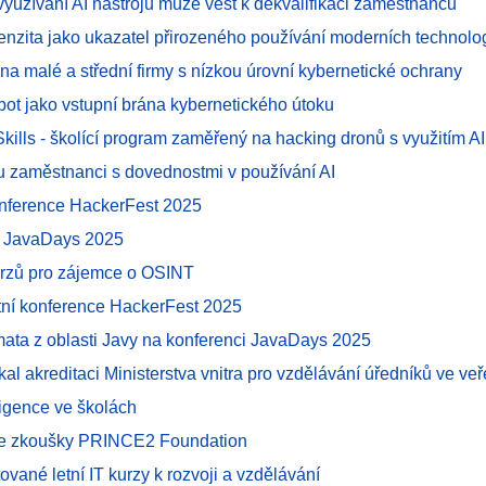
yužívání AI nástrojů může vést k dekvalifikaci zaměstnanců
ntenzita jako ukazatel přirozeného používání moderních technolog
í na malé a střední firmy s nízkou úrovní kybernetické ochrany
obot jako vstupní brána kybernetického útoku
 Skills - školící program zaměřený na hacking dronů s využitím AI
u zaměstnanci s dovednostmi v používání AI
onference HackerFest 2025
e JavaDays 2025
urzů pro zájemce o OSINT
ní konference HackerFest 2025
émata z oblasti Javy na konferenci JavaDays 2025
al akreditaci Ministerstva vnitra pro vzdělávání úředníků ve ve
ligence ve školách
ze zkoušky PRINCE2 Foundation
tované letní IT kurzy k rozvoji a vzdělávání